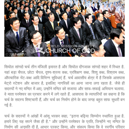
ⓒ 2012 WATV
सियोल सांगदो चर्च तीन मंजिली इमारत है और सियोल दोंगजाक सांगदो शहर में स्थित है.
यहां बड़ा चैपल, छोटा चैपल, दृश्य-श्रव्य कक्ष, प्रशिक्षण कक्ष, शिशु कक्ष, विश्राम कक्ष,
औपचारिक भेंट-कक्ष आदि विभिन्न सुविधाएं हैं. चर्च आवासीय क्षेत्र में है जिसके आसपास
मेट्रो स्टेशन और बाजार है, इसलिए नागरिकों का आना जाना लगा रहता है. जैसे ही
सदस्यों ने नए मन्दिर में आए, उन्होंने मन्दिर को सजाया और साफ-सफाई अभियान चलाया.
वे माता परमेश्वर का प्रचार करने में लगे रहते हैं. आसपास के व्यापारियों का कहना है कि
चर्च के सदस्य शिष्टचारी हैं, और चर्च का निर्माण होने के बाद जगह बहुत साफ सुथरी बन
गई है.
चर्च के सदस्यों ने आंखों में आंसू भरकर कहा, "इतना बढ़िया सिय्योन स्थापित हुआ है.
हमारे लिए यह सपने जैसा ही है." और उन्होंने परमेश्वर के प्रति, जिन्होंने नए मन्दिर के
निर्माण की अनुमति दी है, आभार प्रकट किया, और संकल्प किया कि वे स्वर्गीय परिवार