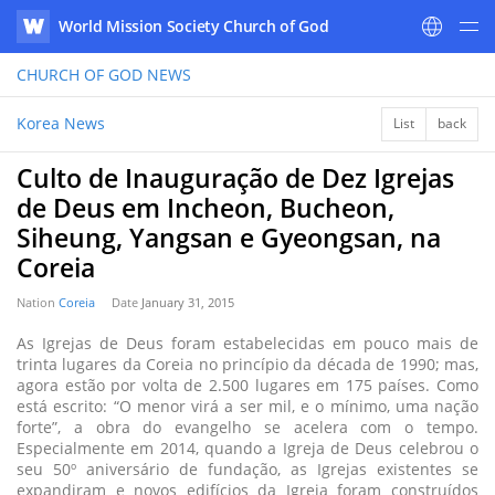
World Mission Society Church of God
WATV
CHURCH OF GOD
NEWS
Korea News
List
back
Culto de Inauguração de Dez Igrejas
de Deus em Incheon, Bucheon,
Siheung, Yangsan e Gyeongsan, na
Coreia
Nation
Coreia
Date
January 31, 2015
As Igrejas de Deus foram estabelecidas em pouco mais de
trinta lugares da Coreia no princípio da década de 1990; mas,
agora estão por volta de 2.500 lugares em 175 países. Como
está escrito: “O menor virá a ser mil, e o mínimo, uma nação
forte”, a obra do evangelho se acelera com o tempo.
Especialmente em 2014, quando a Igreja de Deus celebrou o
seu 50º aniversário de fundação, as Igrejas existentes se
expandiram e novos edifícios da Igreja foram construídos