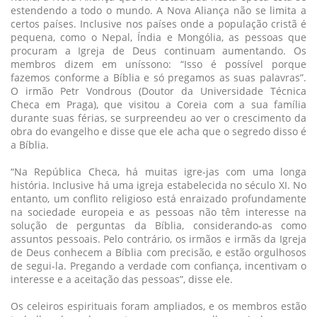
estendendo a todo o mundo. A Nova Aliança não se limita a
certos países. Inclusive nos países onde a população cristã é
pequena, como o Nepal, Índia e Mongólia, as pessoas que
procuram a Igreja de Deus continuam aumentando. Os
membros dizem em uníssono: “Isso é possível porque
fazemos conforme a Bíblia e só pregamos as suas palavras”.
O irmão Petr Vondrous (Doutor da Universidade Técnica
Checa em Praga), que visitou a Coreia com a sua família
durante suas férias, se surpreendeu ao ver o crescimento da
obra do evangelho e disse que ele acha que o segredo disso é
a Bíblia.
“Na República Checa, há muitas igre-jas com uma longa
história. Inclusive há uma igreja estabelecida no século XI. No
entanto, um conflito religioso está enraizado profundamente
na sociedade europeia e as pessoas não têm interesse na
solução de perguntas da Bíblia, considerando-as como
assuntos pessoais. Pelo contrário, os irmãos e irmãs da Igreja
de Deus conhecem a Bíblia com precisão, e estão orgulhosos
de segui-la. Pregando a verdade com confiança, incentivam o
interesse e a aceitação das pessoas”, disse ele.
Os celeiros espirituais foram ampliados, e os membros estão