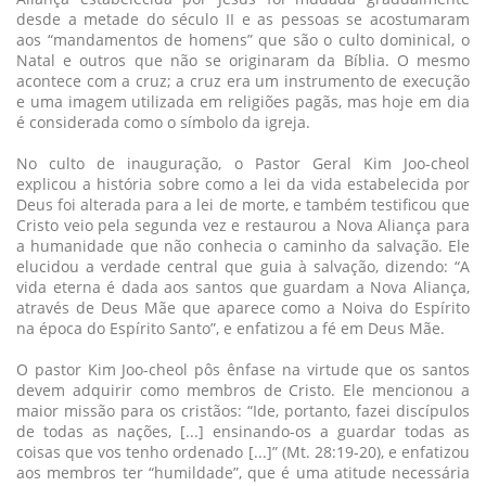
desde a metade do século II e as pessoas se acostumaram
aos “mandamentos de homens” que são o culto dominical, o
Natal e outros que não se originaram da Bíblia. O mesmo
acontece com a cruz; a cruz era um instrumento de execução
e uma imagem utilizada em religiões pagãs, mas hoje em dia
é considerada como o símbolo da igreja.
No culto de inauguração, o Pastor Geral Kim Joo-cheol
explicou a história sobre como a lei da vida estabelecida por
Deus foi alterada para a lei de morte, e também testificou que
Cristo veio pela segunda vez e restaurou a Nova Aliança para
a humanidade que não conhecia o caminho da salvação. Ele
elucidou a verdade central que guia à salvação, dizendo: “A
vida eterna é dada aos santos que guardam a Nova Aliança,
através de Deus Mãe que aparece como a Noiva do Espírito
na época do Espírito Santo”, e enfatizou a fé em Deus Mãe.
O pastor Kim Joo-cheol pôs ênfase na virtude que os santos
devem adquirir como membros de Cristo. Ele mencionou a
maior missão para os cristãos: “Ide, portanto, fazei discípulos
de todas as nações, [...] ensinando-os a guardar todas as
coisas que vos tenho ordenado [...]” (Mt. 28:19-20), e enfatizou
aos membros ter “humildade”, que é uma atitude necessária