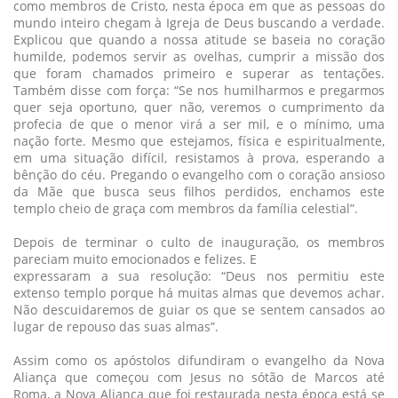
como membros de Cristo, nesta época em que as pessoas do
mundo inteiro chegam à Igreja de Deus buscando a verdade.
Explicou que quando a nossa atitude se baseia no coração
humilde, podemos servir as ovelhas, cumprir a missão dos
que foram chamados primeiro e superar as tentações.
Também disse com força: “Se nos humilharmos e pregarmos
quer seja oportuno, quer não, veremos o cumprimento da
profecia de que o menor virá a ser mil, e o mínimo, uma
nação forte. Mesmo que estejamos, física e espiritualmente,
em uma situação difícil, resistamos à prova, esperando a
bênção do céu. Pregando o evangelho com o coração ansioso
da Mãe que busca seus filhos perdidos, enchamos este
templo cheio de graça com membros da família celestial”.
Depois de terminar o culto de inauguração, os membros
pareciam muito emocionados e felizes. E
expressaram a sua resolução: “Deus nos permitiu este
extenso templo porque há muitas almas que devemos achar.
Não descuidaremos de guiar os que se sentem cansados ao
lugar de repouso das suas almas”.
Assim como os apóstolos difundiram o evangelho da Nova
Aliança que começou com Jesus no sótão de Marcos até
Roma, a Nova Aliança que foi restaurada nesta época está se