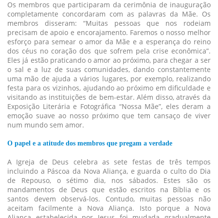
Os membros que participaram da cerimônia de inauguração
completamente concordaram com as palavras da Mãe. Os
membros disseram: “Muitas pessoas que nos rodeiam
precisam de apoio e encorajamento. Faremos o nosso melhor
esforço para semear o amor da Mãe e a esperança do reino
dos céus no coração dos que sofrem pela crise econômica”.
Eles já estão praticando o amor ao próximo, para chegar a ser
o sal e a luz de suas comunidades, dando constantemente
uma mão de ajuda a vários lugares, por exemplo, realizando
festa para os vizinhos, ajudando ao próximo em dificuldade e
visitando as instituições de bem-estar. Além disso, através da
Exposição Literária e Fotográfica “Nossa Mãe”, eles deram a
emoção suave ao nosso próximo que tem cansaço de viver
num mundo sem amor.
O papel e a atitude dos membros que pregam a verdade
A Igreja de Deus celebra as sete festas de três tempos
incluindo a Páscoa da Nova Aliança, e guarda o culto do Dia
de Repouso, o sétimo dia, nos sábados. Estes são os
mandamentos de Deus que estão escritos na Bíblia e os
santos devem observá-los. Contudo, muitas pessoas não
aceitam facilmente a Nova Aliança. Isto porque a Nova
Aliança estabelecida por Jesus foi mudada gradualmente