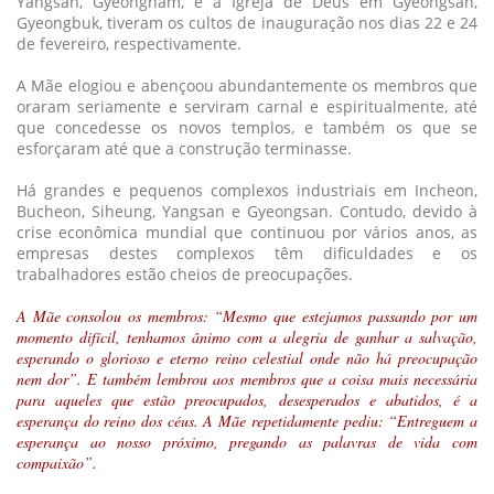
Yangsan, Gyeongnam, e a Igreja de Deus em Gyeongsan,
Gyeongbuk, tiveram os cultos de inauguração nos dias 22 e 24
de fevereiro, respectivamente.
A Mãe elogiou e abençoou abundantemente os membros que
oraram seriamente e serviram carnal e espiritualmente, até
que concedesse os novos templos, e também os que se
esforçaram até que a construção terminasse.
Há grandes e pequenos complexos industriais em Incheon,
Bucheon, Siheung, Yangsan e Gyeongsan. Contudo, devido à
crise econômica mundial que continuou por vários anos, as
empresas destes complexos têm dificuldades e os
trabalhadores estão cheios de preocupações.
A Mãe consolou os membros: “Mesmo que estejamos passando por um
momento difícil, tenhamos ânimo com a alegria de ganhar a salvação,
esperando o glorioso e eterno reino celestial onde não há preocupação
nem dor”. E também lembrou aos membros que a coisa mais necessária
para aqueles que estão preocupados, desesperados e abatidos, é a
esperança do reino dos céus. A Mãe repetidamente pediu: “Entreguem a
esperança ao nosso próximo, pregando as palavras de vida com
compaixão”.