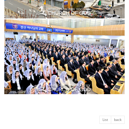
ⓒ 2015 WATV
List
back