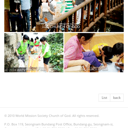
ⓒ 2014 WATV
List
back
© 2010 World Mission Society Church of God. All rights reserved.
P.O. Box 119, Seongnam Bundang Post Office, Bundang-gu, Seongnam-si,