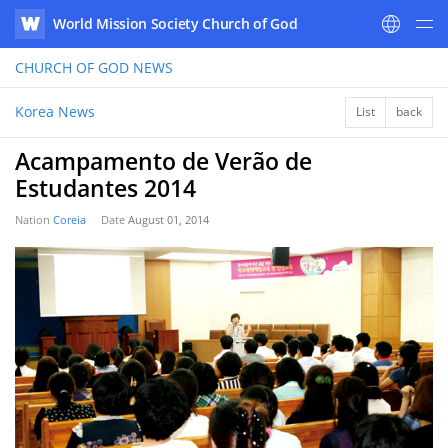
World Mission Society Church of God
WATV
CHURCH OF GOD
NEWS
Korea News
List
back
Acampamento de Verão de
Estudantes 2014
Nation
Coreia
Date
August 01, 2014