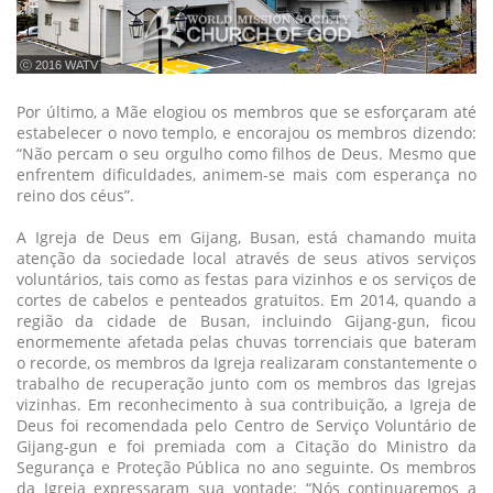
ⓒ 2016 WATV
Por último, a Mãe elogiou os membros que se esforçaram até
estabelecer o novo templo, e encorajou os membros dizendo:
“Não percam o seu orgulho como filhos de Deus. Mesmo que
enfrentem dificuldades, animem-se mais com esperança no
reino dos céus”.
A Igreja de Deus em Gijang, Busan, está chamando muita
atenção da sociedade local através de seus ativos serviços
voluntários, tais como as festas para vizinhos e os serviços de
cortes de cabelos e penteados gratuitos. Em 2014, quando a
região da cidade de Busan, incluindo Gijang-gun, ficou
enormemente afetada pelas chuvas torrenciais que bateram
o recorde, os membros da Igreja realizaram constantemente o
trabalho de recuperação junto com os membros das Igrejas
vizinhas. Em reconhecimento à sua contribuição, a Igreja de
Deus foi recomendada pelo Centro de Serviço Voluntário de
Gijang-gun e foi premiada com a Citação do Ministro da
Segurança e Proteção Pública no ano seguinte. Os membros
da Igreja expressaram sua vontade: “Nós continuaremos a