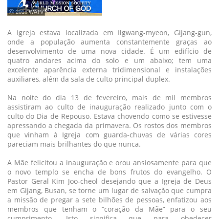
ⓒ 2016 WATV
A Igreja estava localizada em Ilgwang-myeon, Gijang-gun,
onde a população aumenta constantemente graças ao
desenvolvimento de uma nova cidade. É um edifício de
quatro andares acima do solo e um abaixo; tem uma
excelente aparência externa tridimensional e instalações
auxiliares, além da sala de culto principal duplex.
Na noite do dia 13 de fevereiro, mais de mil membros
assistiram ao culto de inauguração realizado junto com o
culto do Dia de Repouso. Estava chovendo como se estivesse
apressando a chegada da primavera. Os rostos dos membros
que vinham à Igreja com guarda-chuvas de várias cores
pareciam mais brilhantes do que nunca.
A Mãe felicitou a inauguração e orou ansiosamente para que
o novo templo se encha de bons frutos do evangelho. O
Pastor Geral Kim Joo-cheol desejando que a Igreja de Deus
em Gijang, Busan, se torne um lugar de salvação que cumpra
a missão de pregar a sete bilhões de pessoas, enfatizou aos
membros que tenham o “coração da Mãe” para o seu
cumprimento. Isto significa que para obedecer