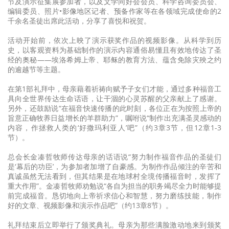
节及演示征集展参加者，以及文学同好会会员、科学咨询委员会、
编辑委员、照片•影像地区记者、预备作家等在各领域完成使命的2
千余名圣徒出席此活动，分享了喜悦和祝贺。
活动开始前，依次上映了演示获奖作品的视频影像。从科学到历
史，以客观资料为基础制作的演示内容通俗易懂且有效地传达了圣
经的奥秘——埃洛希姆上帝、耶稣的教育方法、蕴含免除灾殃之约
的逾越节等主题。
在第1部礼拜中，母亲藉着祈祷向赋予子女们才能，通过多种福音工
具向全世界传达生命话语，让干涸的心灵苏醒的父亲献上了感谢。
另外，还鼓励说“在福音快速传播的此时刻，各位正在为按照上帝的
旨意正确牧养日益增长的羊群助力”，嘱咐说“制作出充满圣灵感动的
内容，作拯救人类的‘好撒玛利亚人’吧”（约3章3节，但12章1-3
节）。
总会长金凑哲牧师传达母亲的话语说“努力制作福音作品的圣徒们
是‘幕后的功臣’，为参加者加增了自豪感。为制作作品倾注的辛苦和
真诚虽然无法看到，但其结果是在地球村全境传播福音时，发挥了
重大作用”。金凑哲牧师劝勉说“各自为担当的职务竭尽全力时能够提
前完成福音。恳切地向上帝祈求信心和智慧，努力磨练技能，制作
好的文章、视频影像和演示作品吧”（约13章8节）。
礼拜结束后立即举行了颁奖典礼。母亲为那些满脸激动地来到颁奖