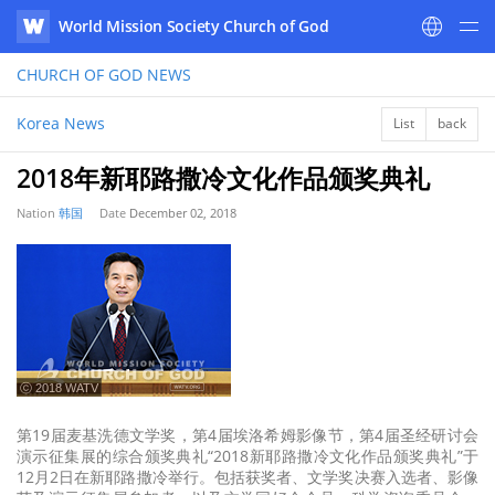
World Mission Society Church of God
WATV
CHURCH OF GOD
NEWS
Korea News
List
back
2018年新耶路撒冷文化作品颁奖典礼
Nation
韩国
Date
December 02, 2018
ⓒ 2018 WATV
第19届麦基洗德文学奖，第4届埃洛希姆影像节，第4届圣经研讨会
演示征集展的综合颁奖典礼“2018新耶路撒冷文化作品颁奖典礼”于
12月2日在新耶路撒冷举行。包括获奖者、文学奖决赛入选者、影像