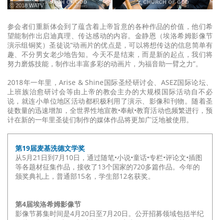
ⓒ 2018 WATV
参会者们重新体会到了蕴含着上帝旨意的各种作品的价值，他们希
望能制作出启迪真理、传达感动的内容。金静恩（埃洛希姆影像节
演示组铜奖）圣徒说“动画片的优点是，可以将想传达的信息简单有
趣、不分男女老少地告知。今天不是结束，而是新的起点，我们将
努力磨炼技能，制作出丰富多彩的动画片，为福音助一臂之力”。
2018年一年里，Arise & Shine国际圣经研讨会、ASEZ国际论坛、
上班族治愈研讨会等由上帝的教会主办的大规模国际活动自不必
说，就连小单位地区活动都积极利用了演示、影像和刊物。随着圣
徒数量的迅速增加，全世界性地宣教•奉献•教育活动也频繁进行，预
计在新的一年里圣徒们制作的媒体作品将更加广泛地被使用。
第19届麦基洗德文学奖
从5月21日到7月10日，通过随笔•小说•童话•专栏•评论文•插图
等各题材征集作品，接收了13个国家的720多篇作品。今年的
颁奖典礼上，普通部15名，学生部12名获奖。
第4届埃洛希姆影像节
影像节募集时间是4月20日至7月20日。公开招募领域包括半纪