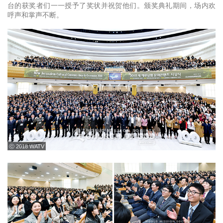
台的获奖者们一一授予了奖状并祝贺他们。颁奖典礼期间，场内欢
呼声和掌声不断。
ⓒ 2018 WATV