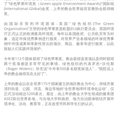
了“绿色苹果环境奖（Green apple Environment Awards)”国际组
(International-Global)金奖，上帝的教会世界福音宣教协会获得铜
奖。
由国际非营利环境团体-英国“绿色组织(The Green
Organisation)”主管的绿色苹果奖是欧盟(EU)执行委员会、英国环境
厅正式认正的欧洲最高环境奖。每年以各国政府、公共机关等为对
象，选定环保优秀事例进行颁奖，对世界产业各领域的环保优秀事
例中环境成果和革新性突出的项目、商品、服务等进行颁奖，以此
鼓励人们实践环境保护。
今年有112个团体获得了绿色苹果奖。教会获得该奖项以及同时获得
两个奖项都是非常罕见的事情。绿色组织的代表罗杰•沃伦斯
（Roger Wolens）补充说“今年有500多名获奖候选人”，“我想说上
帝的教会做得实在太好了”。
上帝的教会以在全世界175个国家建立的地区教会为中心，持续开展
清扫街道、公园、河流、海边等地的“全世界地球环境净化运动”，仅
正式活动就达5200多次。最近，由上帝的教会大学生组成的服务团
ASEZ前往世界各地，与当地大学和政府、地方自治团体联结开展环
境净化、活动、教育等，正在改变市民和学生们的认识。