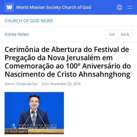
World Mission Society Church of God
WATV
CHURCH OF GOD
NEWS
Korea News
List
back
Cerimônia de Abertura do Festival de
Pregação da Nova Jerusalém em
Comemoração ao 100º Aniversário do
Nascimento de Cristo Ahnsahnghong
Nation
Coreia do Sul
Date
November 20, 2018
ⓒ 2018 WATV