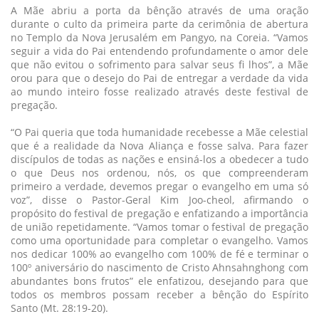
A Mãe abriu a porta da bênção através de uma oração
durante o culto da primeira parte da cerimônia de abertura
no Templo da Nova Jerusalém em Pangyo, na Coreia. “Vamos
seguir a vida do Pai entendendo profundamente o amor dele
que não evitou o sofrimento para salvar seus fi lhos”, a Mãe
orou para que o desejo do Pai de entregar a verdade da vida
ao mundo inteiro fosse realizado através deste festival de
pregação.
“O Pai queria que toda humanidade recebesse a Mãe celestial
que é a realidade da Nova Aliança e fosse salva. Para fazer
discípulos de todas as nações e ensiná-los a obedecer a tudo
o que Deus nos ordenou, nós, os que compreenderam
primeiro a verdade, devemos pregar o evangelho em uma só
voz”, disse o Pastor-Geral Kim Joo-cheol, afirmando o
propósito do festival de pregação e enfatizando a importância
de união repetidamente. “Vamos tomar o festival de pregação
como uma oportunidade para completar o evangelho. Vamos
nos dedicar 100% ao evangelho com 100% de fé e terminar o
100º aniversário do nascimento de Cristo Ahnsahnghong com
abundantes bons frutos” ele enfatizou, desejando para que
todos os membros possam receber a bênção do Espírito
Santo (Mt. 28:19-20).