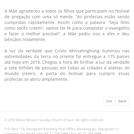
A Mãe agradeceu a todos os filhos que participam no festival
de pregação com uma só mente. “As profecias estão sendo
cumpridas rapidamente. Assim como a palavra: “Seja feito
como vocês creem”, vamos ter fé para completar o evangelho
e fazer o melhor possível”, a Mãe pediu isso a eles e deu
bênçãos novamente.
A luz da verdade que Cristo Ahnsahnghong iluminou nas
extremidades da terra no oriente foi entregue a 175 países
até hoje em 2018. Chegou a hora de brilhar a luz da verdade
a sete bilhões de pessoas em todas as cidades e aldeias do
mundo inteiro. A porta do festival para cumprir essas
profecias se abriu amplamente.
List
back
© 2010 World Mission Society Church of God. All rights reserved.
P.O. Box 119, Seongnam Bundang Post Office, Bundang-gu, Seongnam-si,
Gyeonggi-do, Korea / Tel: 82-31-738-5999 / Fax: 82-31-738-5998