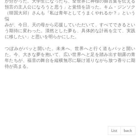
が分かった。大学生になったら、全世界に神様の御言葉を伝える
預言の主人公になろうと思う」と覚悟を語った。キム・ジンソク
（韓国大邱）さんも『私は青年としてうまくやれるか？』という
悩
みが、今日、天の母から応援していただいて、すべてできるとい
う期待に変わった。漠然とした夢も、具体的な計画を立て、実践
に移したい」と思いを明らかにした。
つぼみがパッと開いた。未来へ、世界へと行く道もパッと開い
た。今、大きな夢を抱いて、広い世界へと足を踏み出す朝露の青
年たちが、福音の舞台を縦横無尽に駆け巡りながら放つ香りに期
待が高まる。
List
back