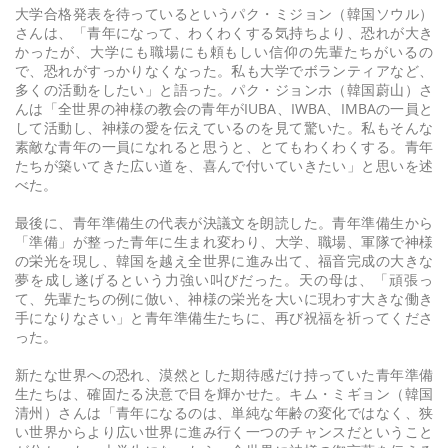
大学合格発表を待っているというパク・ミジョン（韓国ソウル）
さんは、「青年になって、わくわくする気持ちより、恐れが大き
かったが、大学にも職場にも頼もしい信仰の先輩たちがいるの
で、恐れがすっかりなくなった。私も大学でボランティアなど、
多くの活動をしたい」と語った。パク・ジョンホ（韓国蔚山）さ
んは「全世界の神様の教会の青年がIUBA、IWBA、IMBAの一員と
して活動し、神様の愛を伝えているのを見て驚いた。私もそんな
素敵な青年の一員になれると思うと、とてもわくわくする。青年
たちが築いてきた広い道を、喜んで付いていきたい」と思いを述
べた。
最後に、青年準備生の代表が決議文を朗読した。青年準備生から
「準備」が整った青年に生まれ変わり、大学、職場、軍隊で神様
の栄光を現し、韓国を越え全世界に進み出て、福音完成の大きな
夢を成し遂げるという力強い叫びだった。天の母は、「頑張っ
て、先輩たちの例に倣い、神様の栄光を大いに現わす大きな働き
手になりなさい」と青年準備生たちに、再び祝福を祈ってくださ
った。
新たな世界への恐れ、漠然とした期待感だけ持っていた青年準備
生たちは、確固たる決意で目を輝かせた。キム・ミギョン（韓国
清州）さんは「青年になるのは、単純な年齢の変化ではなく、狭
い世界からより広い世界に進み行く一つのチャンスだということ