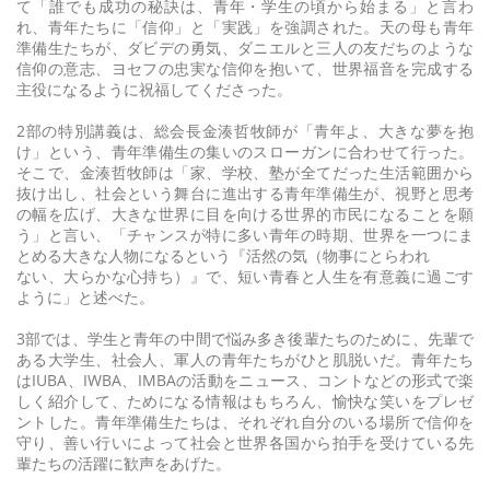
て「誰でも成功の秘訣は、青年・学生の頃から始まる」と言わ
れ、青年たちに「信仰」と「実践」を強調された。天の母も青年
準備生たちが、ダビデの勇気、ダニエルと三人の友だちのような
信仰の意志、ヨセフの忠実な信仰を抱いて、世界福音を完成する
主役になるように祝福してくださった。
2部の特別講義は、総会長金湊哲牧師が「青年よ、大きな夢を抱
け」という、青年準備生の集いのスローガンに合わせて行った。
そこで、金湊哲牧師は「家、学校、塾が全てだった生活範囲から
抜け出し、社会という舞台に進出する青年準備生が、視野と思考
の幅を広げ、大きな世界に目を向ける世界的市民になることを願
う」と言い、「チャンスが特に多い青年の時期、世界を一つにま
とめる大きな人物になるという『活然の気（物事にとらわれ
ない、大らかな心持ち）』で、短い青春と人生を有意義に過ごす
ように」と述べた。
3部では、学生と青年の中間で悩み多き後輩たちのために、先輩で
ある大学生、社会人、軍人の青年たちがひと肌脱いだ。青年たち
はIUBA、IWBA、IMBAの活動をニュース、コントなどの形式で楽
しく紹介して、ためになる情報はもちろん、愉快な笑いをプレゼ
ントした。青年準備生たちは、それぞれ自分のいる場所で信仰を
守り、善い行いによって社会と世界各国から拍手を受けている先
輩たちの活躍に歓声をあげた。