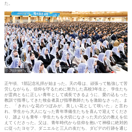
た。
ⓒ 2019 WATV
正午頃、1部記念礼拝が始まった。天の母は、頑張って勉強して苦
労しながらも、信仰を守るために努力した高校3年生と、学生たち
が霊肉ともに正しい青年として成長できるように、愛の込もった
教訓で指導してきた牧会者及び指導教師たちを激励なさった。ま
た、「きれいな花のつぼみが、美しい花として咲いた」と言わ
れ、学生から大人になった青年準備生たちを喜んで迎えてくださ
り、誰よりも青年・学生たちを大切になさった天の父の教えを伝
えてくださった。父は、青年時代から信仰を抱いて神様に絶対的
に従ったヨセフ、ダニエルと三人の友だち、ダビデの行跡を通じ