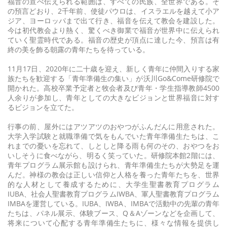
福音の宣べ伝えられる範囲は、すべての民族、全世界である。そ
の預言どおり、2千年前、使徒パウロは、イスラエルを越えて小ア
ジア、ヨーロッパまで出て行き、福音を伝えて教会を建設した。
今は初代教会より熱く、驚くべき御業で福音が世界中に伝えられ
ていく聖霊時代である。福音の歴史が頂点に達した今、預言は有
終の美を飾る朝露の青年たちを待っている。
11月17日、2020年に二十歳を迎え、新しく青年に仲間入りする家
族たちを歓迎する「青年準備生の集い」が沃川Go&Come研修院で
開かれた。高校卒業予定者と牧会者及び青年・学生指導教師4500
人余りが参加し、青年としての大きなビジョンと世界福音に対す
るビジョンを立てた。
行事の前、屋外にはアツアツのおやつがふんだんに用意された。
大学入学試験と就職準備で気をもんでいた青年準備生たちは、こ
れまでの憂いを忘れて、しとしと降る雨も何のその、おやつをお
いしそうに食べながら、明るく笑っていた。研修院本館2階には、
青年プログラム展示館も設けられ、青年準備生たちが大勢足を運
んだ。神様の教会は正しい信仰と人格を養った青年たちを、世界
的な人材として養成するために、大学生聖書教育プログラム
IUBA、社会人聖書教育プログラムIWBA、軍人聖書教育プログラム
IMBAを運営している。IUBA、IWBA、IMBAで活動中の先輩の青年
たちは、パネル展示、体験ブース、Q＆Aゾーンなどを企画して、
将来について心配する青年準備生たちに、様々な情報を提供し