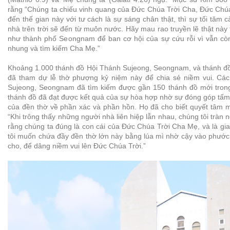
rằng “Chúng ta chiếu vinh quang của Đức Chúa Trời Cha, Đức Chúa
đến thế gian này với tư cách là sự sáng chân thật, thì sự tối tăm cà
nhà trên trời sẽ đến từ muôn nước. Hãy mau rao truyền lẽ thật này
như thành phố Seongnam để ban cơ hội của sự cứu rỗi vì vẫn cò
nhung và tìm kiếm Cha Mẹ.”
Khoảng 1.000 thánh đồ Hội Thánh Sujeong, Seongnam, và thánh đồ
đã tham dự lễ thờ phượng kỷ niệm này để chia sẻ niềm vui. Cá
Sujeong, Seongnam đã tìm kiếm được gần 150 thánh đồ mới tron
thánh đồ đã đạt được kết quả của sự hòa hợp nhờ sự đóng góp tấm
của đền thờ về phần xác và phần hồn. Họ đã cho biết quyết tâm m
“Khi trông thấy những người nhà liên hiệp lẫn nhau, chúng tôi tràn 
rằng chúng ta đúng là con cái của Đức Chúa Trời Cha Mẹ, và là gia 
tôi muốn chứa đầy đền thờ lớn này bằng lúa mì nhờ cậy vào phước
cho, để dâng niềm vui lên Đức Chúa Trời.”