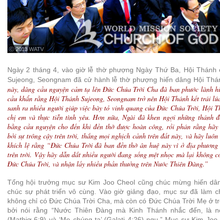
ⓒ 2013 WATV
Ngày 2 tháng 4, vào giờ lễ thờ phượng Ngày Thứ Ba, Hội Thánh
Sujeong, Seongnam đã cử hành lễ thờ phượng hiến dâng Hội Thá
này, dâng cầu nguyện cảm tạ lên Đức Chúa Trời Cha đã ban phước lành h
cầu khẩn rằng Hội Thánh Sujeong, Seongnam trở nên Hội Thánh kết trái lú
sanh ra nhiều người giúp việc bày tỏ vinh quang của Đức Chúa Trời, Hội 
chị em và thực tiễn tình yêu. Hơn nữa, Ngài đã khen ngợi những thánh 
bằng cầu nguyện cho đến khi đền thờ được hoàn công, rồi phán rằng hãy
bởi sự trông cậy trên trời, thắng mọi nghịch cảnh trên đất này, và hãy luôn
khích lệ rằng “Đức Chúa Trời đã ban đền thờ ân huệ này vì ở địa phương
trên trời. Vậy hãy dẫn dắt nhiều người đang sống mệt nhọc mà lại không c
Đức Chúa Trời, và nhận lấy nhiều phần thưởng trên Nước Thiên Đàng.”
Tổng hội trưởng mục sư Kim Joo Cheol cũng chúc mừng hiến dân
chúc sự phát triển vô cùng. Vào giờ giảng đạo, mục sư đã làm c
không chỉ có Đức Chúa Trời Cha, mà còn có Đức Chúa Trời Mẹ ở t
bởi nói rằng “Nước Thiên Đàng mà Kinh Thánh nhắc đến, là nơ
(Mathiơ 6:9) và ‘Mẹ chúng ta’ (Galati 4:26) ngụ.” Mục sư Kim Jo