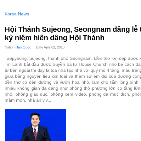
Korea News
Hội Thánh Sujeong, Seongnam dâng lễ
kỷ niệm hiến dâng Hội Thánh
Nation
Hàn Quốc
Date
April 02, 2013
Taepyeong, Sujeong, thành phố Seongnam. Đền thờ lớn đẹp được xâ
Tin Lành bắt đầu được truyền bá từ House Church nhỏ bé cách đâ
từ bên ngoài thì đây là tòa nhà tao nhã với quy mô 4 tầng, màu trắ
giữa bằng nguyên liệu kim loại và thêm sự êm dịu của đường cong
đền thờ có đèn đường và vườn hoa nhỏ, làm cho tấm lòng bình 
nhiều không gian đa dạng như phòng thờ phượng lớn có tầng lử
nhỏ, phòng giáo dục, phòng xem video, phòng đa mục đích, phò
mầm mon, nhà ăn v.v...