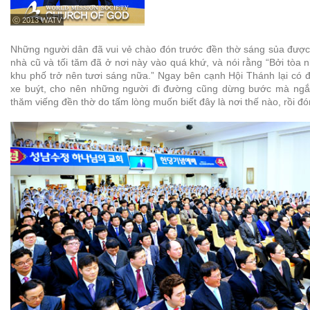
ⓒ 2013 WATV
Những người dân đã vui vẻ chào đón trước đền thờ sáng sủa được 
nhà cũ và tối tăm đã ở nơi này vào quá khứ, và nói rằng “Bởi tòa 
khu phố trở nên tươi sáng nữa.” Ngay bên cạnh Hội Thánh lại có 
xe buýt, cho nên những người đi đường cũng dừng bước mà ngắm
thăm viếng đền thờ do tấm lòng muốn biết đây là nơi thế nào, rồi đón