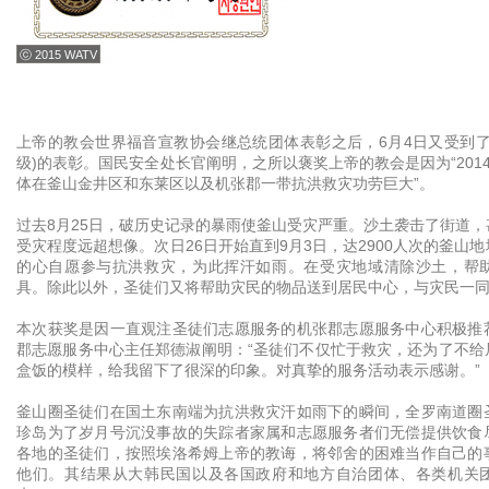
ⓒ 2015 WATV
上帝的教会世界福音宣教协会继总统团体表彰之后，6月4日又受到了
级)的表彰。国民安全处长官阐明，之所以褒奖上帝的教会是因为“201
体在釜山金井区和东莱区以及机张郡一带抗洪救灾功劳巨大”。
过去8月25日，破历史记录的暴雨使釜山受灾严重。沙土袭击了街道
受灾程度远超想像。次日26日开始直到9月3日，达2900人次的釜山
的心自愿参与抗洪救灾，为此挥汗如雨。在受灾地域清除沙土，帮
具。除此以外，圣徒们又将帮助灾民的物品送到居民中心，与灾民一
本次获奖是因一直观注圣徒们志愿服务的机张郡志愿服务中心积极推
郡志愿服务中心主任郑德淑阐明：“圣徒们不仅忙于救灾，还为了不给
盒饭的模样，给我留下了很深的印象。对真挚的服务活动表示感谢。”
釜山圈圣徒们在国土东南端为抗洪救灾汗如雨下的瞬间，全罗南道圈
珍岛为了岁月号沉没事故的失踪者家属和志愿服务者们无偿提供饮食
各地的圣徒们，按照埃洛希姆上帝的教诲，将邻舍的困难当作自己的
他们。其结果从大韩民国以及各国政府和地方自治团体、各类机关