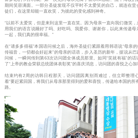
期间笑容满面。一部分圣徒发现不仅平时不太爱笑的自己，就连在堂
徒们，在这里却能一直欢笑，为彼此的变化感到神奇。
“以前不太爱笑，但是来到这里一直在笑。因为母亲一直向我们微笑，
用我们的语言说睡好了吗、好吃吗、我爱你、谢谢你，以此来传递母
一起，我们真的很幸福。”
在“请多多得福”本国语问候之后，海外圣徒们紧跟着用韩语说“母亲的
传福音，一切都会好起来”的母亲的话语，步入圣历的新年，据说从巴
问候，一瞬间传到第63次访问团全体成员那里。如同“笑就有福”的
了“上帝的教会荣获总统团体表彰奖”的喜庆消息，访问团的喜悦之心加
结束约有2周的访韩日程那天，访问团因离别而难过，但立即整理
着“要赶紧回国，将我们从母亲那里得到的爱和喜悦，传递给本国的所
路。