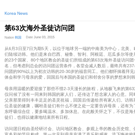
Korea News
第63次海外圣徒访问团
Date
June 03, 2015
Nation
韩国
从6月3日至7日为期5天，以位于地球另一端的中南美为中心，北美
们陆续访韩。他们是来自巴西、秘鲁、智利、阿根廷、厄瓜多尔等使
的23个国家、80个地区教会的圣徒们所组成的第63次海外圣徒访问
名，但考虑到总会的访问团运营条件，各堂会减人数后，最终共有23
问团的90%以上为初次访韩的20-30岁的福音同工。他们都怀揣着拜
体会和学习母亲的爱，回国后与本国的圣徒们和邻舍分享的梦想来到
母亲用温暖的爱迎接了那些不惜2-3天漫长的旅程，从地极飞来的第6
仅问候了没有一同来到韩国的家人们，还传达了想念家人的心意。同
父亲那里得到丰丰足足的圣灵祝福，回国后传递给所有家人们。访韩
位圣徒的健康，嘱咐圣徒们有什么不便之处一定要告诉母亲，还有为
东呼吸综合症，要多喝温水、多加休息。在此般关怀之下，不仅是海
徒们，也得以健康地结束所有日程。
访问团日程由圣经研讨会、访问地区教会、参观上帝的教会历史馆、
富多彩的节目构成。第一次见到母亲充满了喜乐和感谢、流下悔改的