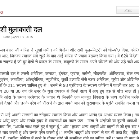
Print
ws
देशी मुलाकाती दल
Date
|
April 13, 2015
जब वंसत की बारिश ने सूखी जमीन को भिगोया और सभी धूल–मिट्टी को धो–पोंछ दिया, कोरिय
 आए, जिनका स्वागत लंबे सूखे के बाद आई बारिश से ज्यादा बढ़कर किया गया। वे 62वें विदेशी 
र के सदस्य हैं जो दूर देशों से बादल के समान, कबूतरों के समान अपने घोंसले की ओर उड़े चले 
लाकाती दल में उत्तरी अमेरिका, कनाडा, इंग्लैड, फ्रांस, जर्मनी, नीदरलैंड, ऑस्ट्रिया, चेक ग
क्रेन, लातविया, ऑस्ट्रेलिया, न्यूजीलैंड, तुर्की इत्यादि जैसे उत्तर अमेरिका, यूरोप और ओशिनिया
चों के 211 सदस्य शामिल हुए थे। उनमें से 98 प्रतिशत के सदस्य कोरिया में पहली बार आए
20 या 30 वर्ष की उम्र के युवा वयस्क थे जिन्हें सत्य में आए हुए एक से पांच साल ही ह
की ओस के समान परमेश्वर के जवान थे जिन्होंने एक मजबूत विश्वास के साथ एलोहीम परमेश
को देखने और उनके प्रेम को सीखने के द्वारा अपने आप को सुसमाचार के प्रति समर्पित करना च
शों से आई अपनी सन्तानों का स्नेहमय स्वागत किया और अपना आनंद एवं आभार व्यक्त किया। सदस
टकर आंसू बहाए और उनके हृदय में भावनाओं का ज्वार उठा। माता ने अंग्रेजी या दूसरी भाषाओं म
या कि, “आपके साथ रहते हुए मैं खुश हूं,” और “कृपया अन्य भाइयों और बहनों से जो इस बार
हें याद करती हूं और उनसे प्रेम करती हूं।” उन्होंने भाइयों और बहनों से यह भी कहा कि, “चूंकि
य हैं, इसलिए कोरिया में रहने के दौरान कोई भी असुविधा होने पर सूचित करें।” साथ ही माता ने