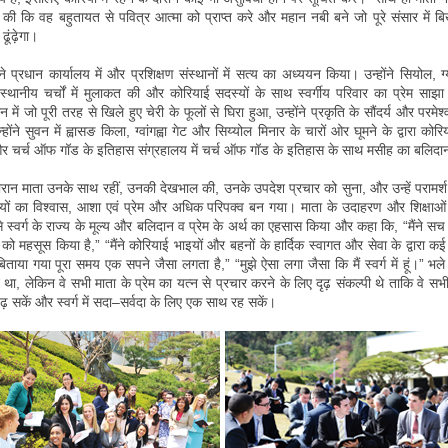
ना की कि वह बहुतायत से पवित्र आत्मा को प्राप्त करे और महान नबी बने जो पूरे संसार में बिख
ढूंढ़ेगा।
ने प्रधान कार्यालय में और प्रशिक्षण संस्थानों में सत्य का अध्ययन किया। उन्होंने सियोल, ग
ित स्थानीय चर्चों में मुलाकत की और कोरियाई सदस्यों के साथ स्वर्गीय परिवार का प्रेम सा
ान में जो पूरी तरह से खिले हुए चेरी के फूलों से घिरा हुआ, उन्होंने प्रकृति के सौंदर्य और परमे
होंने सुवन में ह्वासङ किला, ग्वांगह्वा गेट और सिय्योल मिनार के चारों ओर घूमने के द्वारा को
 चर्च ऑफ गॉड के इतिहास संग्रहालय में चर्च ऑफ गॉड के इतिहास के साथ मसीह का बलिद
 दौरान माता उनके साथ रहीं, उनकी देखभाल की, उनके उपदेश प्रचार को सुना, और उन्हें परामर्श 
दस्यों का विश्वास, आशा एवं प्रेम और अधिक परिपक्व बन गया। माता के उदाहरण और शिक्षाओं के द
स्वर्ग के राज्य के मूल्य और बलिदान व प्रेम के अर्थ का एहसास किया और कहा कि, “मैंने सच में
ो महसूस किया है,” “मैंने कोरियाई भाइयों और बहनों के हार्दिक स्वागत और सेवा के द्वारा कई 
ताया गया पूरा समय एक सपने जैसा लगता है,” “मुझे ऐसा लगा जैसा कि मैं स्वर्ग में हूं।” भले ह
 था, लेकिन वे सभी माता के प्रेम का यत्न से प्रचार करने के लिए दृढ़ संकल्पी थे ताकि वे सभी
ंढ़ सकें और स्वर्ग में सदा–सर्वदा के लिए एक साथ रह सकें।