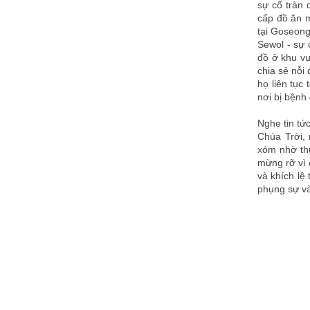
sự cố tràn 
cấp đồ ăn mi
tại Goseong
Sewol - sự 
đồ ở khu v
chia sẻ nỗi 
họ liên tục
nơi bị bệnh
Nghe tin tứ
Chúa Trời, 
xóm nhờ thự
mừng rỡ vì 
và khích lệ
phụng sự và