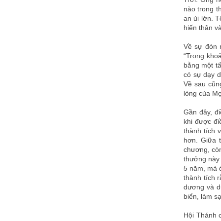
nào trong t
an ủi lớn. 
hiến thân v
Về sự đón 
“Trong kho
bằng một tấ
có sự dạy d
Về sau cũng
lòng của Mẹ
Gần đây, đ
khi được đi
thành tích 
hơn. Giữa 
chương, còn
thưởng này 
5 năm, mà đ
thành tích 
dương và dự
biển, làm sạ
Hội Thánh 