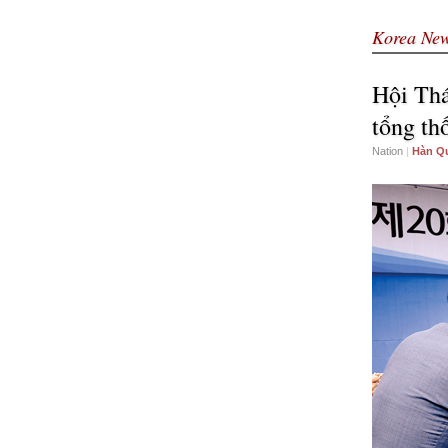
Korea Ne
Hội Thá
tổng th
Nation
|
Hàn Q