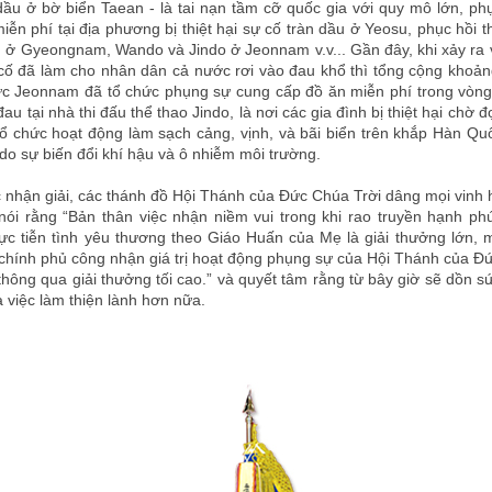
dầu ở bờ biển Taean - là tai nạn tầm cỡ quốc gia với quy mô lớn, p
ễn phí tại địa phương bị thiệt hại sự cố tràn dầu ở Yeosu, phục hồi thi
 ở Gyeongnam, Wando và Jindo ở Jeonnam v.v... Gần đây, khi xảy ra
cố đã làm cho nhân dân cả nước rơi vào đau khổ thì tổng cộng khoả
ực Jeonnam đã tổ chức phụng sự cung cấp đồ ăn miễn phí trong vòng
đau tại nhà thi đấu thể thao Jindo, là nơi các gia đình bị thiệt hại chờ 
 tổ chức hoạt động làm sạch cảng, vịnh, và bãi biển trên khắp Hàn Qu
 do sự biến đổi khí hậu và ô nhiễm môi trường.
c nhận giải, các thánh đồ Hội Thánh của Đức Chúa Trời dâng mọi vinh 
nói rằng “Bản thân việc nhận niềm vui trong khi rao truyền hạnh p
c tiễn tình yêu thương theo Giáo Huấn của Mẹ là giải thưởng lớn, 
chính phủ công nhận giá trị hoạt động phụng sự của Hội Thánh của Đ
 thông qua giải thưởng tối cao.” và quyết tâm rằng từ bây giờ sẽ dồn sứ
 việc làm thiện lành hơn nữa.