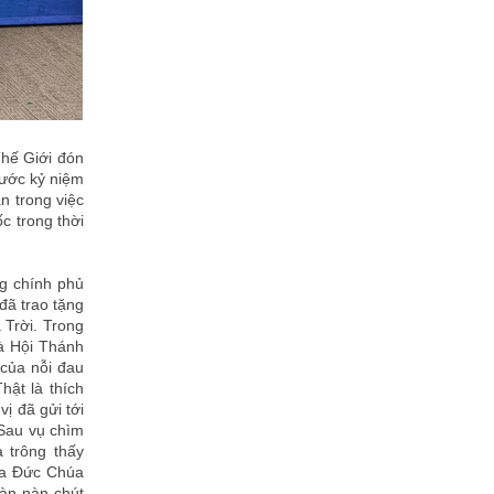
Thế Giới đón
rước kỷ niệm
n trong việc
c trong thời
ng chính phủ
đã trao tặng
Trời. Trong
à Hội Thánh
 của nỗi đau
hật là thích
ị đã gửi tới
 Sau vụ chìm
 trông thấy
ủa Đức Chúa
hàn nàn chút