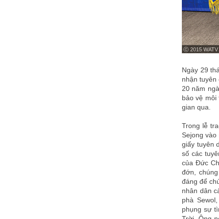
ⓒ 2015 WATV
Ngày 29 thá
nhận tuyên 
20 năm ngày
bảo vệ môi 
gian qua.
Trong lễ tr
Sejong vào 
giấy tuyên
số các tuy
của Đức Chú
đớn, chúng 
đáng để chú
nhân dân cả
phà Sewol,
phụng sự t
Trời. Ông n