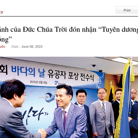
Print
ws
nh của Đức Chúa Trời đón nhận “Tuyên dươn
ống”
uốc
Date
|
June 08, 2015