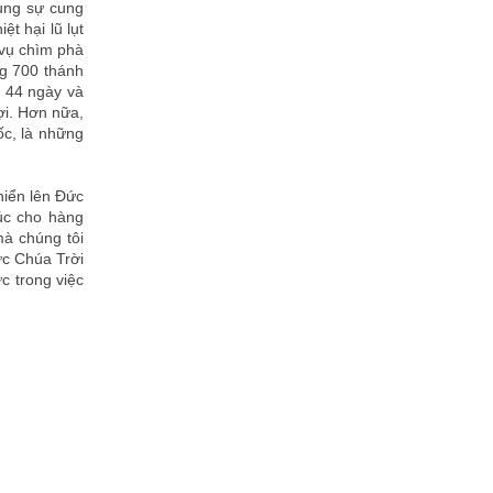
hụng sự cung
ệt hại lũ lụt
 vụ chìm phà
ng 700 thánh
 44 ngày và
đợi. Hơn nữa,
ốc, là những
hiển lên Đức
húc cho hàng
mà chúng tôi
ức Chúa Trời
c trong việc