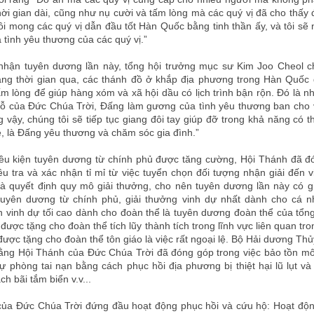
hời gian dài, cũng như nụ cười và tấm lòng mà các quý vị đã cho thấy 
Tôi mong các quý vị dẫn đầu tốt Hàn Quốc bằng tinh thần ấy, và tôi sẽ
à tình yêu thương của các quý vị.”
nhận tuyên dương lần này, tổng hội trưởng mục sư Kim Joo Cheol ch
ảng thời gian qua, các thánh đồ ở khắp địa phương trong Hàn Quốc 
m lòng để giúp hàng xóm và xã hội dầu có lịch trình bận rộn. Đó là n
ỗ của Đức Chúa Trời, Đấng làm gương của tình yêu thương ban cho 
 vậy, chúng tôi sẽ tiếp tục giang đôi tay giúp đỡ trong khả năng có 
, là Đấng yêu thương và chăm sóc gia đình.”
iều kiện tuyên dương từ chính phủ được tăng cường, Hội Thánh đã đ
ều tra và xác nhận tỉ mỉ từ việc tuyển chọn đối tượng nhận giải đến v
và quyết định quy mô giải thưởng, cho nên tuyên dương lần này có giá
tuyên dương từ chính phủ, giải thưởng vinh dự nhất dành cho cá n
 vinh dự tối cao dành cho đoàn thể là tuyên dương đoàn thể của tổng
được tặng cho đoàn thể tích lũy thành tích trong lĩnh vực liên quan tr
ược tặng cho đoàn thể tôn giáo là việc rất ngoại lệ. Bộ Hải dương Thủ
rằng Hội Thánh của Đức Chúa Trời đã đóng góp trong việc bảo tồn mô
 phòng tai nạn bằng cách phục hồi địa phương bị thiệt hại lũ lụt và 
ch bãi tắm biển v.v...
của Đức Chúa Trời đứng đầu hoạt động phục hồi và cứu hộ: Hoạt độn