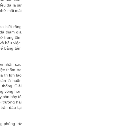
đều đã là sự
 nhớ mãi mãi
o biết rằng
đã tham gia
hờ trọng tâm
và hầu việc.
thể bằng tấm
ón nhận sau
iệc thẩm tra
 trị lớn lao
hân là huân
 thống. Giải
ong vòng hơn
y sản bày tỏ
i trường hải
tràn dầu tại
g phòng trừ