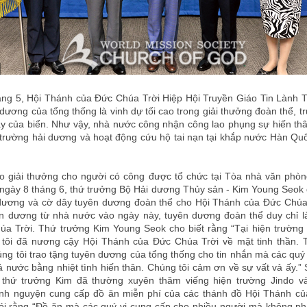
ng 5, Hội Thánh của Đức Chúa Trời Hiệp Hội Truyền Giáo Tin Lành 
dương của tổng thống là vinh dự tối cao trong giải thưởng đoàn thể, t
 của biển. Như vậy, nhà nước công nhận công lao phụng sự hiến thâ
trường hải dương và hoạt động cứu hộ tai nạn tại khắp nước Hàn Quố
ao giải thưởng cho người có công được tổ chức tại Tòa nhà văn phò
ngày 8 tháng 6, thứ trưởng Bộ Hải dương Thủy sản - Kim Young Seok 
 dương và cờ dây tuyên dương đoàn thể cho Hội Thánh của Đức Chúa 
ên dương từ nhà nước vào ngày này, tuyên dương đoàn thể duy chỉ l
a Trời. Thứ trưởng Kim Young Seok cho biết rằng “Tại hiện trường
tôi đã nương cậy Hội Thánh của Đức Chúa Trời về mặt tinh thần. T
ng tôi trao tặng tuyên dương của tổng thống cho tin nhắn mà các quý v
 nước bằng nhiệt tình hiến thân. Chúng tôi cảm ơn về sự vất vả ấy.”
 thứ trưởng Kim đã thường xuyên thăm viếng hiện trường Jindo và
ình nguyện cung cấp đồ ăn miễn phí của các thánh đồ Hội Thánh c
ói rằng “Đồ ăn mà các quý vị cung cấp cho nhiều người mà không p