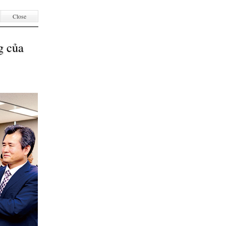
Close
g của