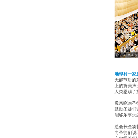
ⓒ 2016 WATV
地球村一家
无酵节后的
上的赞美声
人类恩赐了
母亲晓谕圣
鼓励圣徒们
能够乐享永
总会长金凑
向圣徒们说