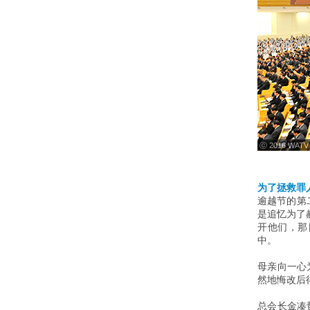
ⓒ 2016 WATV
为了拯救罪
逾越节的第
是追忆为了
开他们，那
中。
母亲向一心
然地悔改后
总会长金凑