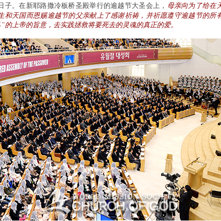
母亲向为了给在
日子。在新耶路撒冷板桥圣殿举行的逾越节大圣会上，
生和天国而恩赐逾越节的父亲献上了感谢祈祷，并祈愿遵守逾越节的所
己”的上帝的旨意，去实践拯救将要死去的灵魂的真正的爱。