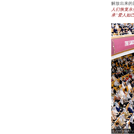
解放出来的
人们恢复永
承“爱人如
ⓒ 2016 WATV