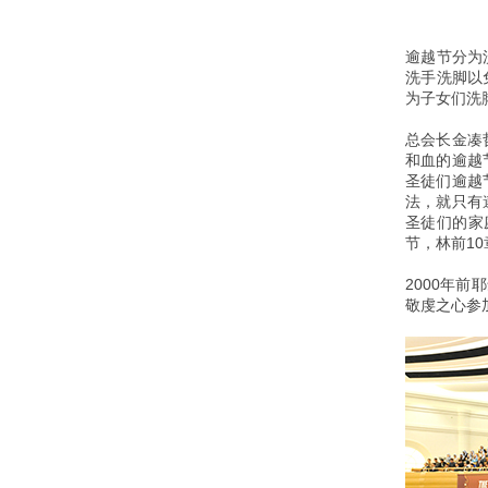
逾越节分为
洗手洗脚以
为子女们洗
总会长金凑
和血的逾越
圣徒们逾越
法，就只有
圣徒们的家庭
节，林前10章
2000年
敬虔之心参