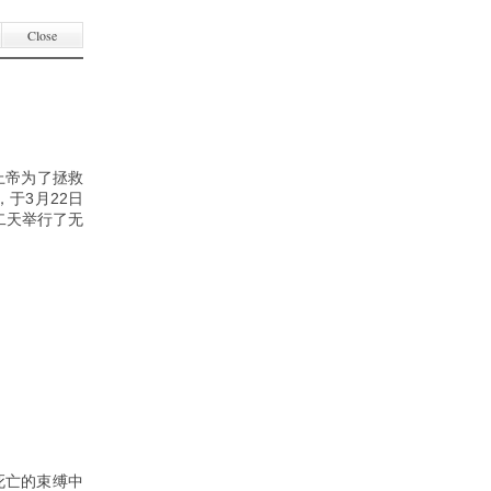
Close
上帝为了拯救
于3月22日
二天举行了无
死亡的束缚中