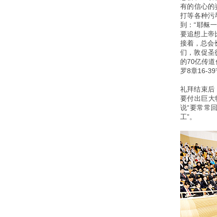
有的信心的
打等各种污
到：“耶稣
要追想上帝
接着，总会
们，敦促圣
的70亿传道
罗8章16-3
礼拜结束后
要付出巨大
说“要常常
工”。