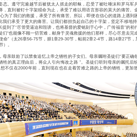
姿态。遵守完逾越节后被犹太人抓走的耶稣，忍受了被吐唾沫和罗马军
辱，直到被钉十字架殒命为止，承受了难以用语言形容的莫大的痛苦。
一心为了我们的救援，承受了所有痛苦。所以，即便在信心的道路上遇到
比我们承受了更大的痛苦。让我们都担负起自己的十字架，坚定不移地持
长提到了“尽管受逼迫和毁谤，也将基督的爱铭刻于心中，广传福音”的初
徒们“也能像不顾一切苦难，献身于灵魂救援的他们那样，尽心尽意去完
使命”（太26章56-75节，腓1章29-30节，帖前2章2-4节，路14章27节，
9节）。
，母亲鼓励了以禁食追忆上帝之牺牲的子女们。母亲嘱咐圣徒们“要正确
牺牲的真正理由后，将众人引向悔改之路 ”。圣徒们听到母亲的嘱托后
回想不仅在2000年前，直到现在也在走着苦难之路的上帝的牺牲，更加