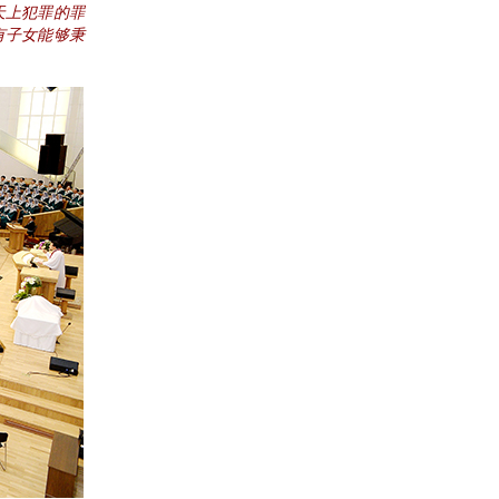
天上犯罪的罪
有子女能够秉