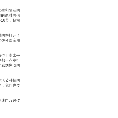
永生和复活的
在的绝对的信
-18节，帖前
谢的饼打开了
的饼分给亲朋
有位于南太平
也都一齐举行
之感到惊叹的
复活节种植的
样，我们也要
速速向万民传