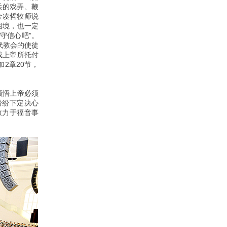
兵的戏弄、鞭
金凑哲牧师说
困境，也一定
守信心吧”。
代教会的使徒
成上帝所托付
加2章20节，
领悟上帝必须
纷纷下定决心
致力于福音事