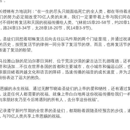
活”。
长铿锵有力地说到：“在一生的尽头只能面临死亡的全人类，都在等待着
们的努力必定能改变70亿人类的未来。我们一定要带着上帝与我们同
不得时将复活和天国的祝福传播给人类。”(林前15章20-58节，约20章1
节，路24章13-34节，太28章18-20节，民14章3-9节)。
，圣徒们回想着耶稣复活后向去往以马忤斯的两个门徒显现，并通过祝
的历史，按照复活节的律例一同分享了复活节的饼。而且，也将复活节
传递了复活的盼望。
马拉雅山脉的尼泊尔赛日洞村、位于荒凉沙漠的蒙古达兰扎德嘎德，还
济和汤加…不仅在世界各国的首都和主要城市，在小城市和偏远山区，
亲眼目睹着跨越文化和语言的障碍，迅速传播的福音的成长速度，并为
纷纷表达了远大的抱负。
节恩赐的永生祝福、通过无酵节晓谕圣徒们的上帝的爱和牺牲，还有通过
，这是任何人都需要的祝福。就像上帝白白地将这份祝福传播给我们一
与亲朋好友乃至今后将遇到的所有人，去分享这份祝福”。
记录遵守新约节期的全世界的圣徒们，都期盼着跟随圣经预言的步伐，
，与70亿人类共享上帝恩赐的祝福。