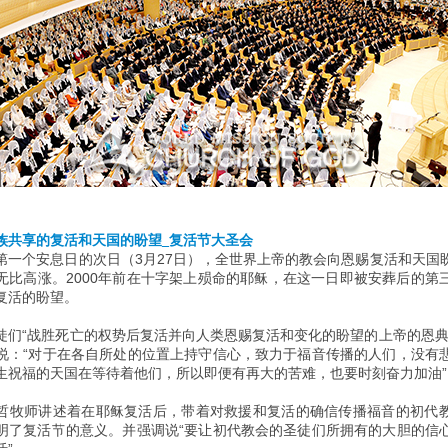
族共享的复活和天国的盼望_复活节大圣会
第一个安息日的次日（3月27日），全世界上帝的教会向恩赐复活和天国
无比高涨。2000年前在十字架上殒命的耶稣，在这一日即被安葬后的第
复活的盼望。
徒们“战胜死亡的权势后复活并向人类恩赐复活和变化的盼望的上帝的恩典
说：“对于在各自所处的位置上持守信心，致力于福音传播的人们，没有
生祝福的天国在等待着他们，所以即便有再大的苦难，也要时刻奋力加油”
哲牧师讲述着在耶稣复活后，带着对救援和复活的确信传播福音的初代
明了复活节的意义。并强调说“要让初代教会的圣徒们所拥有的大胆的信