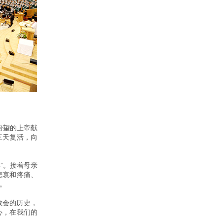
盼望的上帝献
三天复活，向
”。接着母亲
悲哀和疼痛、
。
教会的历史，
心，在我们的