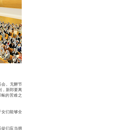
圣会。无酵节
到，新郎要离
耶稣的苦难之
子女们能够全
圣徒们应当拥