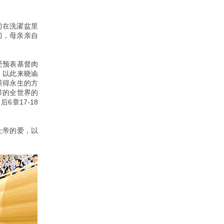
前在洗濯盆里
前，母亲亲自
受预表基督肉
，以此来晓谕
获得永生的方
节的全世界的
6章17-18
上帝的爱，以