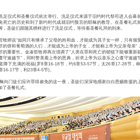
洗足仪式和圣餐仪式依次举行。洗足仪式来源于旧约时代祭司进入会幕
免死亡的历史和到了新约时代成就旧约预言的耶稣的教导。在圣餐礼式
脚，圣徒们跟随其榜样进行了洗足仪式，等待着圣餐礼拜的到来。
哲牧师说“如同只有继承了父母的肉和血，才能成为其子女一样，只有领
节的饼和葡萄酒的人们，才能成为上帝的子女，才能称上帝为父亲母亲”
节的重要性。金凑哲牧师再次强调了“人类在罪和死亡的锁链下能够重新
遵守逾越节”，同时赞美着上帝的恩典，祈求上帝为以喜乐之心遵守逾越
降下充满的祝福(罗8章16-18节，约6章53-57节，太26章17-28节，林后
16-17节，利23章4-5节)。
前耶稣向门徒们应许罪得赦免的这一夜，圣徒们深深地感谢白白恩赐救援的
加了圣餐礼式。