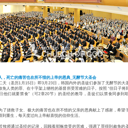
人，死亡的痛苦也在所不惜的上帝的恩典_无酵节大圣会
二天（圣历1月15日）即3月23日，韩国内外的圣徒们参加了无酵节的大
赦免人类的罪、在十字架上牺牲的基督所受苦难的日子。按照 “但日子将
日他们就要禁食”（可2章20节）的圣经的教导，圣徒们以禁食同参到
为了拯救子女、极大的痛苦也在所不惜的父亲的恩典献上了感谢，希望
得到重生，每天度过向上帝献喜悦的信仰生活。
哲牧师通过圣经的记录，回顾着耶稣曾受的苦难，强调了罪得到赦免的