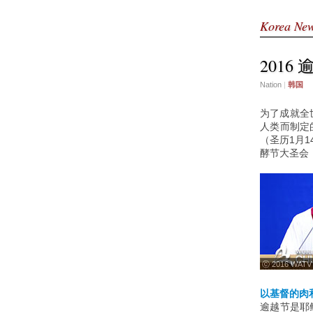
Korea Ne
2016
Nation
|
韩国
为了成就全
人类而制定
（圣历1月
酵节大圣会
ⓒ 2016 WATV
以基督的肉
逾越节是耶