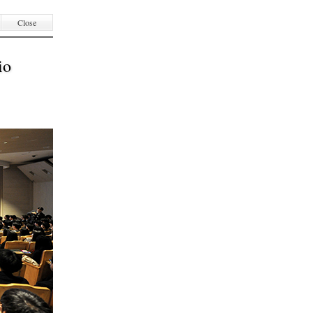
Close
io