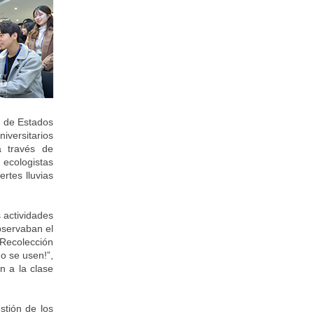
Z de Estados
versitarios
a través de
 ecologistas
rtes lluvias
 actividades
bservaban el
“Recolección
o se usen!”,
n a la clase
stión de los