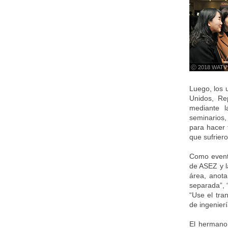
ⓒ 2018 WATV
Luego, los 
Unidos, Re
mediante l
seminarios,
para hacer 
que sufrier
Como evento
de ASEZ y l
área, anota
separada”, 
“Use el tra
de ingenierí
El hermano 