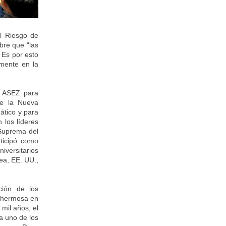
el Riesgo de
bre que “las
 Es por esto
amente en la
e ASEZ para
de la Nueva
ático y para
 los líderes
 Suprema del
rticipó como
versitarios
ea, EE. UU.,
ción de los
a hermosa en
 mil años, el
da uno de los