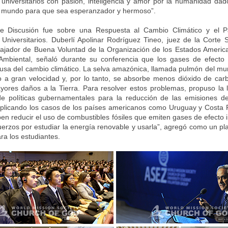
 universitarios con pasión, inteligencia y amor por la humanidad dad
l mundo para que sea esperanzador y hermoso”.
e Discusión fue sobre una Respuesta al Cambio Climático y el P
 Universitarios. Duberlí Apolinar Rodríguez Tineo, juez de la Corte
jador de Buena Voluntad de la Organización de los Estados Americ
Ambiental, señaló durante su conferencia que los gases de efecto
ausa del cambio climático. La selva amazónica, llamada pulmón del mu
 a gran velocidad y, por lo tanto, se absorbe menos dióxido de car
ores daños a la Tierra. Para resolver estos problemas, propuso la l
de políticas gubernamentales para la reducción de las emisiones d
plicando los casos de los países americanos como Uruguay y Costa 
en reducir el uso de combustibles fósiles que emiten gases de efecto 
uerzos por estudiar la energía renovable y usarla”, agregó como un pl
ra los estudiantes.