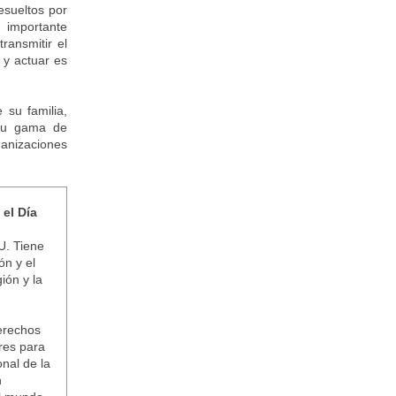
esueltos por
 importante
ransmitir el
 y actuar es
 su familia,
 su gama de
ganizaciones
el Día
U. Tiene
ón y el
ión y la
Derechos
res para
nal de la
n