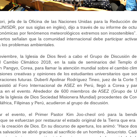
ri, jefa de la Oficina de las Naciones Unidas para la Reducción d
UNISDR, por sus siglas en inglés), dijo a través de su informe de octu
onómicas por fenómenos meteorológicos extremos son insostenibles”.
ertos señalan que la comunidad internacional debe participar activ
a los problemas ambientales.
oviembre, la Iglesia de Dios llevó a cabo el Grupo de Discusión d
el Cambio Climático 2018, en la sala de seminarios del Templo 
n Pangyo, Corea, para llamar la atención mundial sobre el cambio clim
isiones creativas y opiniones de los estudiantes universitarios que son
raciones futuras. Duberlí Apolinar Rodríguez Tineo, juez de la Corte
sistió al Foro Internacional de ASEZ en Perú, llegó a Corea y pa
sta en el evento. Alrededor de 600 miembros de ASEZ (Grupo de Uni
 de la Iglesia de Dios Sociedad Misionera Mundial) procedentes de Cor
frica, Filipinas y Perú, acudieron al grupo de discusión.
r el evento, el Primer Pastor Kim Joo-cheol oró para la bendi
 que se esfuerzan por restaurar el estado original de la Tierra que er
 la creación de Dios. En su discurso de apertura, los animó: “Hace dos
 salvación se abrió gracias al sacrificio de un hombre, Jesucristo. Ca