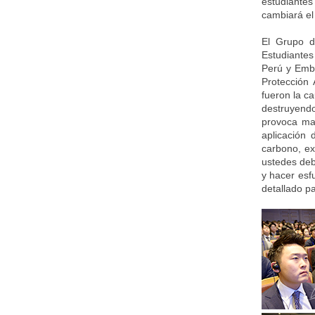
estudiantes
cambiará e
El Grupo d
Estudiantes
Perú y Emba
Protección 
fueron la c
destruyendo
provoca may
aplicación 
carbono, ex
ustedes deb
y hacer esf
detallado pa