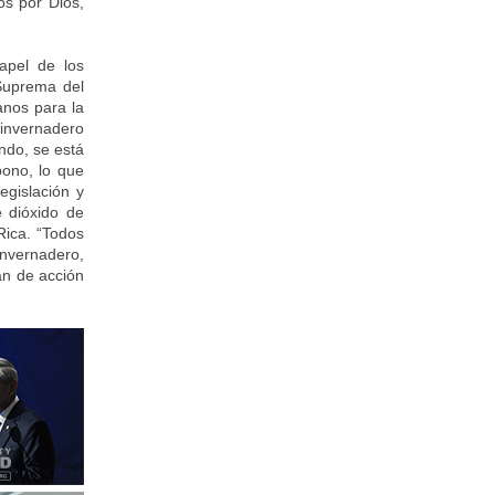
os por Dios,
apel de los
 Suprema del
anos para la
 invernadero
ndo, se está
bono, lo que
egislación y
e dióxido de
Rica. “Todos
invernadero,
an de acción