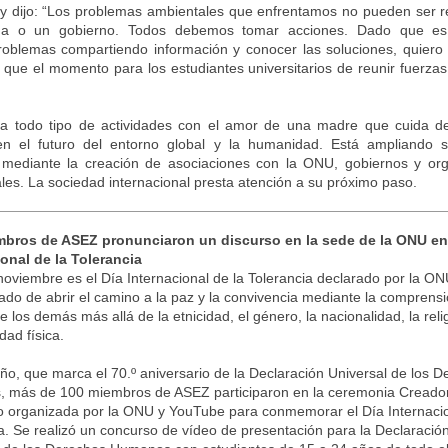
” y dijo: “Los problemas ambientales que enfrentamos no pueden ser r
a o un gobierno. Todos debemos tomar acciones. Dado que es
roblemas compartiendo información y conocer las soluciones, quiero t
que el momento para los estudiantes universitarios de reunir fuerzas
a todo tipo de actividades con el amor de una madre que cuida de
n el futuro del entorno global y la humanidad. Está ampliando
 mediante la creación de asociaciones con la ONU, gobiernos y or
ales. La sociedad internacional presta atención a su próximo paso.
bros de ASEZ pronunciaron un discurso en la sede de la ONU en 
ional de la Tolerancia
noviembre es el Día Internacional de la Tolerancia declarado por la ON
icado de abrir el camino a la paz y la convivencia mediante la comprensi
e los demás más allá de la etnicidad, el género, la nacionalidad, la relig
dad física.
ño, que marca el 70.º aniversario de la Declaración Universal de los 
 más de 100 miembros de ASEZ participaron en la ceremonia Creado
o organizada por la ONU y YouTube para conmemorar el Día Internacio
a. Se realizó un concurso de vídeo de presentación para la Declaració