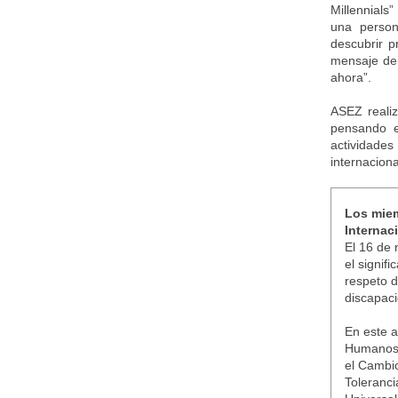
Millennials
una person
descubrir p
mensaje de 
ahora”.
ASEZ realiz
pensando e
actividades
internacion
Los miem
Internac
El 16 de 
el signif
respeto d
discapaci
En este a
Humanos,
el Cambi
Toleranci