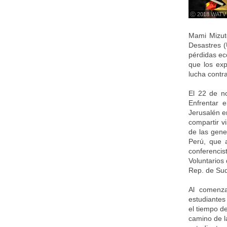
ⓒ 2018 WATV
Mami Mizuto
Desastres (
pérdidas ec
que los exp
lucha contr
El 22 de n
Enfrentar 
Jerusalén e
compartir v
de las gene
Perú, que a
conferenci
Voluntarios
Rep. de Sudá
Al comenza
estudiantes
el tiempo de
camino de la