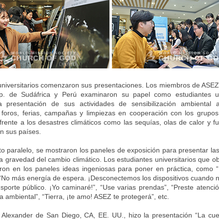
universitarios comenzaron sus presentaciones. Los miembros de ASE
p. de Sudáfrica y Perú examinaron su papel como estudiantes uni
a presentación de sus actividades de sensibilización ambiental 
 foros, ferias, campañas y limpiezas en cooperación con los grupos
frente a los desastres climáticos como las sequías, olas de calor y fue
on sus países.
 paralelo, se mostraron los paneles de exposición para presentar las
a gravedad del cambio climático. Los estudiantes universitarios que o
ron en los paneles ideas ingeniosas para poner en práctica, como 
“No más energía de espera. ¡Desconectemos los dispositivos cuando n
nsporte público. ¡Yo caminaré!”, “Use varias prendas”, “Preste atenció
a ambiental”, “Tierra, ¡te amo! ASEZ te protegerá”, etc.
Alexander de San Diego, CA, EE. UU., hizo la presentación “La cue