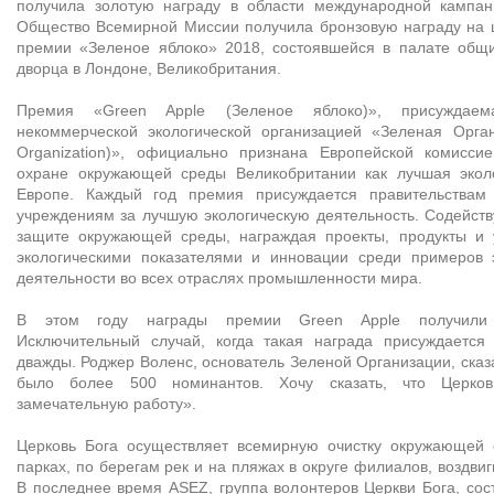
получила золотую награду в области международной кампан
Общество Всемирной Миссии получила бронзовую награду на 
премии «Зеленое яблоко» 2018, состоявшейся в палате общи
дворца в Лондоне, Великобритания.
Премия «Green Apple (Зеленое яблоко)», присуждаем
некоммерческой экологической организацией «Зеленая Орга
Organization)», официально признана Европейской комисси
охране окружающей среды Великобритании как лучшая экол
Европе. Каждый год премия присуждается правительствам
учреждениям за лучшую экологическую деятельность. Содейств
защите окружающей среды, награждая проекты, продукты и 
экологическими показателями и инновации среди примеров э
деятельности во всех отраслях промышленности мира.
В этом году награды премии Green Apple получили 
Исключительный случай, когда такая награда присуждается 
дважды. Роджер Воленс, основатель Зеленой Организации, сказ
было более 500 номинантов. Хочу сказать, что Церко
замечательную работу».
Церковь Бога осуществляет всемирную очистку окружающей 
парках, по берегам рек и на пляжах в округе филиалов, воздвиг
В последнее время ASEZ, группа волонтеров Церкви Бога, сос