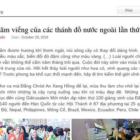
Print
ws
ăm viếng của các thánh đồ nước ngoài lần thứ
uốc
Date
|
October 29, 2018
ấm đượm hương khí thơm ngát, núi sông cây cỏ thay đổi dáng hình.
iều màu sắc, biến đổi đỏ đậm cũng như màu vàng. (…) Loài người c
nh vẫn không thể cấm năm tháng trôi qua. Cuộc đời này sớm vào mùa l
rẻ trung của nó. Hỡi hết thảy loài người như hoa cỏ, vinh quang cá
? Trước phong ba khổ cực thổi mạnh đến, hãy đi tìm kiếm thế giới vĩnh
hơ ca mà Đấng Christ An Xang Hồng để lại, mùa thu làm cho nhớ lại
khi nhìn những lá cây rụng xuống sau khi có màu đẹp đẽ. Những
tục đến cùng Giêrusalem Mới nhân dịp năm thứ 100 giáng sinh của 
140 người đến Hàn Quốc từ các Hội Thánh ở 87 địa phương tại 25 q
Độ, Nepal, Philippines, Mông Cổ, Brazil, Mexico, Ecuador, Peru, Chile v