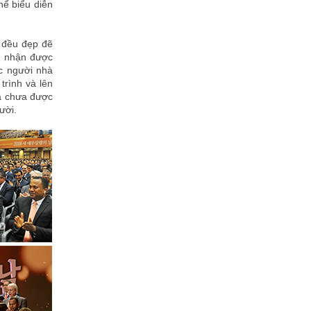
thể biểu diễn
ẹ đều đẹp đẽ
m nhận được
ác người nhà
trình và lên
mà chưa được
ười.