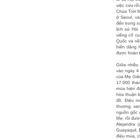
việc cứu rỗ
Chúa Trời 
ở Seoul, v
đến trong x
lịch sử Hộ
viếng cố cu
Quốc và nền
hiến dâng 
được hoàn 
Giữa nhiều 
vào ngày 4 
của Mẹ Giêr
17.000 thá
múa hiện đạ
hòa thuận b
đồ. Điệu m
thương, san
nguồn gốc c
Mẹ, rồi đượ
Alejandra 
Guayaquil, 
điệu múa, c