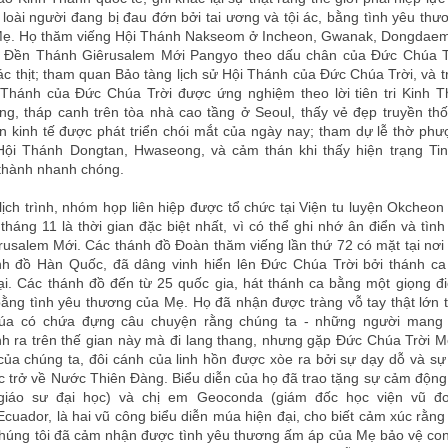
i loài người đang bị đau đớn bởi tai ương và tội ác, bằng tình yêu th
Mẹ. Họ thăm viếng Hội Thánh Nakseom ở Incheon, Gwanak, Dongdae
à Đền Thánh Giêrusalem Mới Pangyo theo dấu chân của Đức Chúa 
ác thịt; tham quan Bảo tàng lịch sử Hội Thánh của Đức Chúa Trời, và tr
i Thánh của Đức Chúa Trời được ứng nghiệm theo lời tiên tri Kinh 
ng, tháp canh trên tòa nhà cao tầng ở Seoul, thấy vẻ đẹp truyền t
 kinh tế được phát triển chói mắt của ngày nay; tham dự lễ thờ ph
Hội Thánh Dongtan, Hwaseong, và cảm thán khi thấy hiện trạng Ti
thành nhanh chóng.
lịch trình, nhóm họp liên hiệp được tổ chức tại Viện tu luyện Okche
tháng 11 là thời gian đặc biệt nhất, vì có thể ghi nhớ ân điển và tìn
usalem Mới. Các thánh đồ Đoàn thăm viếng lần thứ 72 có mặt tại nơi
nh đồ Hàn Quốc, đã dâng vinh hiển lên Đức Chúa Trời bởi thánh ca 
i. Các thánh đồ đến từ 25 quốc gia, hát thánh ca bằng một giọng đi
ằng tình yêu thương của Mẹ. Họ đã nhận được tràng vỗ tay thật lớn 
úa có chứa đựng câu chuyện rằng chúng ta - những người mang 
h ra trên thế gian này mà đi lang thang, nhưng gặp Đức Chúa Trời M
ủa chúng ta, đôi cánh của linh hồn được xòe ra bởi sự dạy dỗ và sự
c trở về Nước Thiên Đàng. Biểu diễn của họ đã trao tặng sự cảm động
(giáo sư đại học) và chị em Geoconda (giám đốc học viện vũ đ
Ecuador, là hai vũ công biểu diễn múa hiện đại, cho biết cảm xúc rằn
húng tôi đã cảm nhận được tình yêu thương ấm áp của Mẹ bảo vệ con