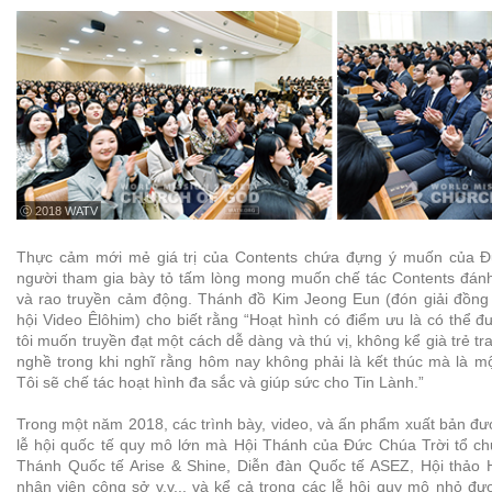
ⓒ 2018 WATV
Thực cảm mới mẻ giá trị của Contents chứa đựng ý muốn của Đ
người tham gia bày tỏ tấm lòng mong muốn chế tác Contents đánh 
và rao truyền cảm động. Thánh đồ Kim Jeong Eun (đón giải đồng t
hội Video Êlôhim) cho biết rằng “Hoạt hình có điểm ưu là có thể đ
tôi muốn truyền đạt một cách dễ dàng và thú vị, không kể già trẻ trai
nghề trong khi nghĩ rằng hôm nay không phải là kết thúc mà là m
Tôi sẽ chế tác hoạt hình đa sắc và giúp sức cho Tin Lành.”
Trong một năm 2018, các trình bày, video, và ấn phẩm xuất bản đư
lễ hội quốc tế quy mô lớn mà Hội Thánh của Đức Chúa Trời tổ ch
Thánh Quốc tế Arise & Shine, Diễn đàn Quốc tế ASEZ, Hội thảo 
nhân viên công sở v.v... và kể cả trong các lễ hội quy mô nhỏ đượ