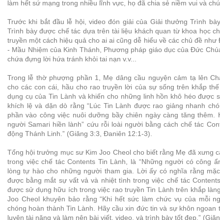
làm hết sứ mạng trong nhiều lĩnh vực, họ đã chia sẻ niềm vui và ch
Trước khi bắt đầu lễ hội, video đón giải của Giải thưởng Trình bày
Trình bày được chế tác dựa trên tài liệu khách quan từ khoa học ch
truyền một cách hiệu quả cho ai ai cũng dễ hiểu về các chủ đề như
- Mầu Nhiệm của Kinh Thánh, Phương pháp giáo dục của Đức Chú
chứa đựng lời hứa tránh khỏi tai nạn v.v...
Trong lễ thờ phượng phần 1, Mẹ dâng cầu nguyện cảm tạ lên Ch
cho các con cái, hầu cho rao truyền lời của sự sống trên khắp thế
dụng cụ của Tin Lành và khiến cho những linh hồn khô héo được s
khích lệ và dặn dò rằng “Lúc Tin Lành được rao giảng nhanh chón
phần vào công việc nuôi dưỡng bầy chiên ngày càng tăng thêm. 
người Samari hiền lành” cứu rỗi loài người bằng cách chế tác Co
động Thánh Linh.” (Giăng 3:3, Đaniên 12:1-3).
Tổng hội trưởng mục sư Kim Joo Cheol cho biết rằng Mẹ đã xưng c
trong việc chế tác Contents Tin Lành, là “Những người có công ẩn
lòng tự hào cho những người tham gia. Lời ấy có nghĩa rằng mặc
được bằng mắt sự vất vả và nhiệt tình trong việc chế tác Conten
được sử dụng hữu ích trong việc rao truyền Tin Lành trên khắp làn
Joo Cheol khuyên bảo rằng “Khi hết sức làm chức vụ của mỗi ng
chóng hoàn thành Tin Lành. Hãy cầu xin đức tin và sự khôn ngoan 
luyện tài năng và làm nên bài viết, video, và trình bày tốt đẹp.” (Giă