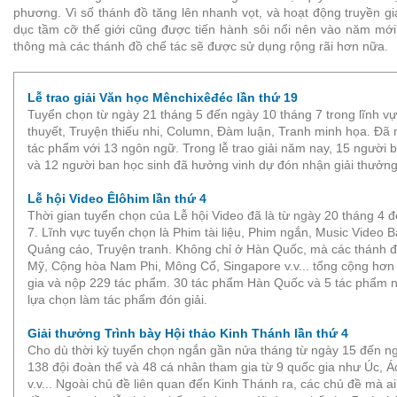
phương. Vì số thánh đồ tăng lên nhanh vọt, và hoạt động truyền g
dục tầm cỡ thế giới cũng được tiến hành sôi nổi nên vào năm mới
thông mà các thánh đồ chế tác sẽ được sử dụng rộng rãi hơn nữa.
Lễ trao giải Văn học Mênchixêđéc lần thứ 19
Tuyển chọn từ ngày 21 tháng 5 đến ngày 10 tháng 7 trong lĩnh vự
thuyết, Truyện thiếu nhi, Column, Đàm luận, Tranh minh họa. Đã
tác phẩm với 13 ngôn ngữ. Trong lễ trao giải năm nay, 15 người
và 12 người ban học sinh đã hưởng vinh dự đón nhận giải thưởng
Lễ hội Video Êlôhim lần thứ 4
Thời gian tuyển chọn của Lễ hội Video đã là từ ngày 20 tháng 4 
7. Lĩnh vực tuyển chọn là Phim tài liệu, Phim ngắn, Music Video 
Quảng cáo, Truyện tranh. Không chỉ ở Hàn Quốc, mà các thánh 
Mỹ, Cộng hòa Nam Phi, Mông Cổ, Singapore v.v... tổng cộng hơn
gia và nộp 229 tác phẩm. 30 tác phẩm Hàn Quốc và 5 tác phẩm 
lựa chọn làm tác phẩm đón giải.
Giải thưởng Trình bày Hội thảo Kinh Thánh lần thứ 4
Cho dù thời kỳ tuyển chọn ngắn gần nửa tháng từ ngày 15 đến ng
138 đội đoàn thể và 48 cá nhân tham gia từ 9 quốc gia như Úc, 
v.v... Ngoài chủ đề liên quan đến Kinh Thánh ra, các chủ đề mà ai