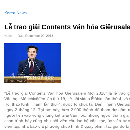
Korea News
Lễ trao giải Contents Văn hóa Giêrusa
Nation
Date
December 02, 2018
ⓒ 2018 WATV
“Lễ trao giải Contents Văn hóa Giêrusalem Mới 2018” là lễ trao g
Văn học Mênchixêđéc lần thứ 19, Lễ hội video Êlôhim lần thứ 4, và 
Hội thảo Kinh Thánh lần thứ 4, được tổ chức tại Đền Thánh Giêru
ngày 2 tháng 12. Tại nơi này, hơn 2.000 thánh đồ tham dự gồm n
người tiến vào vòng chung kết Giải Văn học, những người tham gia 
chọn trình bày cũng như hội viên câu lạc bộ văn học, ủy viên tư 
biên tập, nhà báo địa phương chụp hình & quay phim, tác giả dự bị 