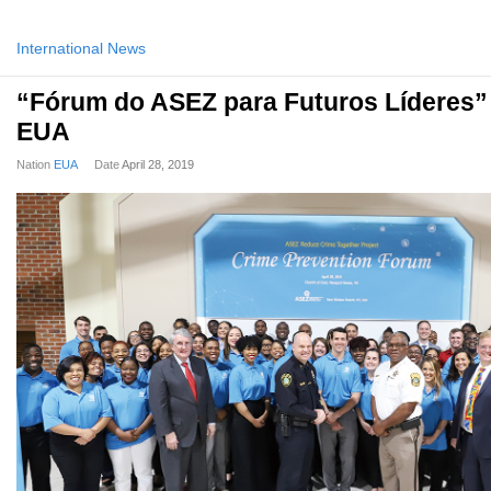
International News
“Fórum do ASEZ para Futuros Líderes” 
EUA
Nation
EUA
Date
April 28, 2019