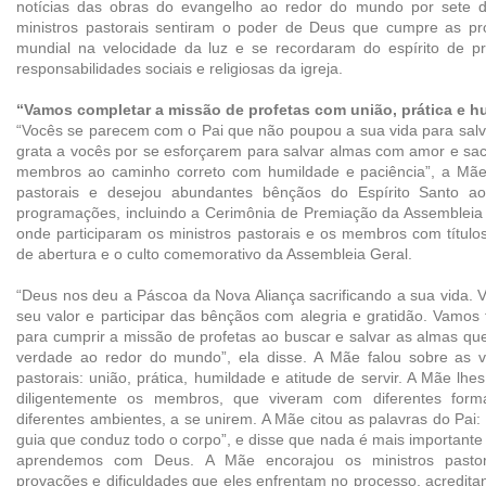
notícias das obras do evangelho ao redor do mundo por sete di
ministros pastorais sentiram o poder de Deus que cumpre as pr
mundial na velocidade da luz e se recordaram do espírito de pro
responsabilidades sociais e religiosas da igreja.
“Vamos completar a missão de profetas com união, prática e h
“Vocês se parecem com o Pai que não poupou a sua vida para salva
grata a vocês por se esforçarem para salvar almas com amor e sacri
membros ao caminho correto com humildade e paciência”, a Mãe 
pastorais e desejou abundantes bênçãos do Espírito Santo a
programações, incluindo a Cerimônia de Premiação da Assembleia 
onde participaram os ministros pastorais e os membros com títulos
de abertura e o culto comemorativo da Assembleia Geral.
“Deus nos deu a Páscoa da Nova Aliança sacrificando a sua vida.
seu valor e participar das bênçãos com alegria e gratidão. Vamos
para cumprir a missão de profetas ao buscar e salvar as almas qu
verdade ao redor do mundo”, ela disse. A Mãe falou sobre as vi
pastorais: união, prática, humildade e atitude de servir. A Mãe lhe
diligentemente os membros, que viveram com diferentes fo
diferentes ambientes, a se unirem. A Mãe citou as palavras do Pai:
guia que conduz todo o corpo”, e disse que nada é mais importante 
aprendemos com Deus. A Mãe encorajou os ministros pasto
provações e dificuldades que eles enfrentam no processo, acredit