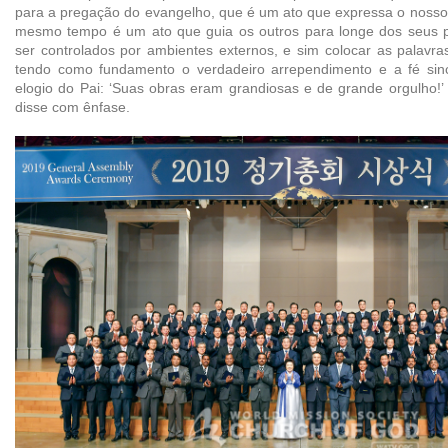
para a pregação do evangelho, que é um ato que expressa o nosso
mesmo tempo é um ato que guia os outros para longe dos seus 
ser controlados por ambientes externos, e sim colocar as palavr
tendo como fundamento o verdadeiro arrependimento e a fé sin
elogio do Pai: ‘Suas obras eram grandiosas e de grande orgulho!’
disse com ênfase.