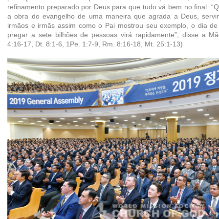
refinamento preparado por Deus para que tudo vá bem no final. “
a obra do evangelho de uma maneira que agrada a Deus, servi
irmãos e irmãs assim como o Pai mostrou seu exemplo, o dia de
pregar a sete bilhões de pessoas virá rapidamente”, disse a Mãe
4:16-17, Dt. 8:1-6, 1Pe. 1:7-9, Rm. 8:16-18, Mt. 25:1-13)