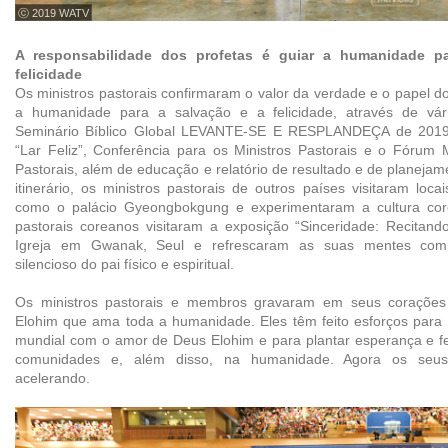
ⓒ 2019 WATV
A responsabilidade dos profetas é guiar a humanidade p
felicidade
Os ministros pastorais confirmaram o valor da verdade e o papel d
a humanidade para a salvação e a felicidade, através de vá
Seminário Bíblico Global LEVANTE-SE E RESPLANDEÇA de 2019,
“Lar Feliz”, Conferência para os Ministros Pastorais e o Fórum 
Pastorais, além de educação e relatório de resultado e de planejam
itinerário, os ministros pastorais de outros países visitaram loc
como o palácio Gyeongbokgung e experimentaram a cultura core
pastorais coreanos visitaram a exposição “Sinceridade: Recitand
Igreja em Gwanak, Seul e refrescaram as suas mentes co
silencioso do pai físico e espiritual.
Os ministros pastorais e membros gravaram em seus coraçõe
Elohim que ama toda a humanidade. Eles têm feito esforços para 
mundial com o amor de Deus Elohim e para plantar esperança e fel
comunidades e, além disso, na humanidade. Agora os seus
acelerando.