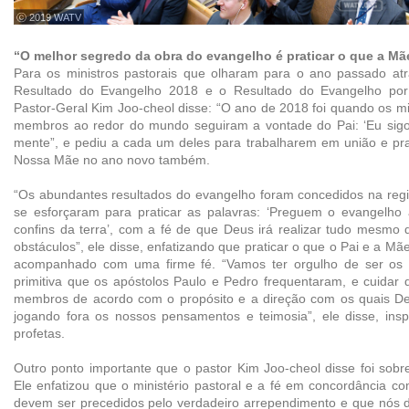
ⓒ 2019 WATV
“O melhor segredo da obra do evangelho é praticar o que a Mã
Para os ministros pastorais que olharam para o ano passado atr
Resultado do Evangelho 2018 e o Resultado do Evangelho por
Pastor-Geral Kim Joo-cheol disse: “O ano de 2018 foi quando os min
membros ao redor do mundo seguiram a vontade do Pai: ‘Eu sig
mente”, e pediu a cada um deles para trabalharem em união e pra
Nossa Mãe no ano novo também.
“Os abundantes resultados do evangelho foram concedidos na re
se esforçaram para praticar as palavras: ‘Preguem o evangelho
confins da terra’, com a fé de que Deus irá realizar tudo mesmo
obstáculos”, ele disse, enfatizando que praticar o que o Pai e a M
acompanhado com uma firme fé. “Vamos ter orgulho de ser os s
primitiva que os apóstolos Paulo e Pedro frequentaram, e cuidar d
membros de acordo com o propósito e a direção com os quais De
jogando fora os nossos pensamentos e teimosia”, ele disse, insp
profetas.
Outro ponto importante que o pastor Kim Joo-cheol disse foi sobr
Ele enfatizou que o ministério pastoral e a fé em concordância 
devem ser precedidos pelo verdadeiro arrependimento e que nós 