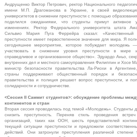
Андрущенко Виктор Петрович, ректор Национального педагогич
имени М.П. Драгоманова в Украине, в своей видеолекци
университетов в снижении преступности с помощью образовани
поделился ожиданиями, что студенты примут активное 
изменениях. Ректор Федерального университета штата Ам
Сильвио Мария Пуга Феррейра сказал: «Качественный 
преступности имеет первостепенное значение для мира. Я по
сегодняшнее мероприятие, которое побуждает молодежь —
участвовать в снижении уровня преступности в мире 
справедливое и организованное общество». Эдуардо Аньо, сек
внутренних дел и местного самоуправления Филиппин и Хосе Ма
министр безопасности правительства Ла-Риохи в Аргентине
страны поддерживают общественный порядок и безопасн
правительства и полиция решают вопрос преступности, и по
солидарности и сотрудничестве.
<Сессия II Саммит студентов>: обсуждение проблемы меж
континентов и стран
Вторая сессия проводилась под темой «Молодежь». Студенты д
снизить преступность. Переняв стиль проведения встре
организаций, таких как ООН, шесть представителей контин
текущей ситуации преступности и предложили соответственн
действий. Они затронули преступления различной степени 