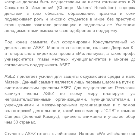
которые должны быть осуществлены на шести континентах к 2
Создателей Изменений (Change Makers’ Resolution) содер
действий в трех областях: образование, практика и сол
подчеркивает роль и миссию студентов в мире без преступн
стран громко зачитали резолюцию и подписали ее. Участник
аплодисментами выказали свое одобрение и поддержку.
Под конец саммита был сформирован Консультативный к
деятельности ASEZ. Множество экспертов, включая Джерома К.
и генерального директора проекта «Миллениум», а также проф
университетов, главы местных муниципалитетов и многие д
согласились поддерживать ASEZ.
ASEZ прилагает усилия для защиты окружающей среды и нап
Матери. Данный саммит является лишь первым шагом на пути к
систематическим проектам ASEZ. Для осуществления Резолюции
каникул члены ASEZ по всему миру планируют уст
неправительственными организациями, муниципалитетами, 
учреждениями и международными организациями и с помо
волонтерской деятельности, такой как семинары “СПВ” и кампан
Campus (Зеленый Кампус), привлечь внимание и участие общ
чем 30 странах.
Студенты ASEZ готовы к действиям. Их крик: «We will change our 