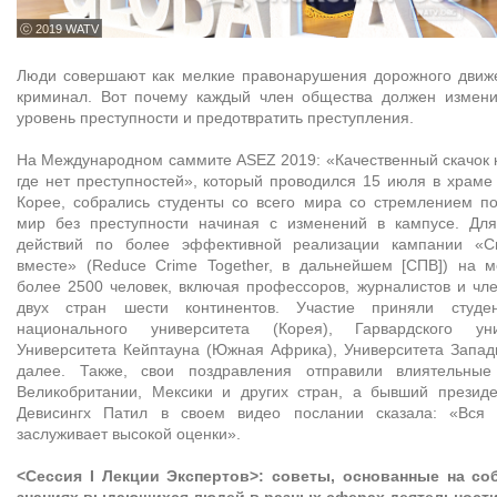
ⓒ 2019 WATV
Люди совершают как мелкие правонарушения дорожного движе
криминал. Вот почему каждый член общества должен изменит
уровень преступности и предотвратить преступления.
На Международном саммите ASEZ 2019: «Качественный скачок к
где нет преступностей», который проводился 15 июля в храм
Корее, собрались студенты со всего мира со стремлением п
мир без преступности начиная с изменений в кампусе. Дл
действий по более эффективной реализации кампании «Сн
вместе» (Reduce Crime Together, в дальнейшем [СПВ]) на 
более 2500 человек, включая профессоров, журналистов и чл
двух стран шести континентов. Участие приняли студе
национального университета (Корея), Гарвардского ун
Университета Кейптауна (Южная Африка), Университета Запад
далее. Также, свои поздравления отправили влиятельны
Великобритании, Мексики и других стран, а бывший презид
Девисингх Патил в своем видео послании сказала: «Вся 
заслуживает высокой оценки».
<Сессия I Лекции Экспертов>: советы, основанные на со
знаниях выдающихся людей в разных сферах деятельност