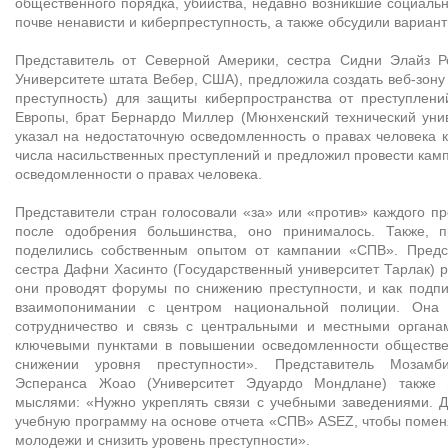
общественного порядка, убийства, недавно возникшие социаль
почве ненависти и киберпреступность, а также обсудили вариан
Представитель от Северной Америки, сестра Сидни Элайз Р
Университете штата Вебер, США), предложила создать веб-зону 
преступность) для защиты киберпространства от преступлени
Европы, брат Бернардо Миллер (Мюнхенский технический унив
указал на недостаточную осведомленность о правах человека к
числа насильственных преступлений и предложил провести ка
осведомленности о правах человека.
Представители стран голосовали «за» или «против» каждого пр
после одобрения большинства, оно принималось. Также, п
поделились собственным опытом от кампании «СПВ». Предс
сестра Дафни Хасинто (Государственный университет Тарлак) ра
они проводят форумы по снижению преступности, и как подп
взаимопонимании с центром национальной полиции. Она с
сотрудничество и связь с центральными и местными органа
ключевыми пунктами в повышении осведомленности обществе
снижении уровня преступности». Представитель Мозам
Эсперанса Жоао (Университет Эдуардо Мондлане) также 
мыслями: «Нужно укреплять связи с учебными заведениями. 
учебную программу на основе отчета «СПВ» ASEZ, чтобы поме
молодежи и снизить уровень преступности».