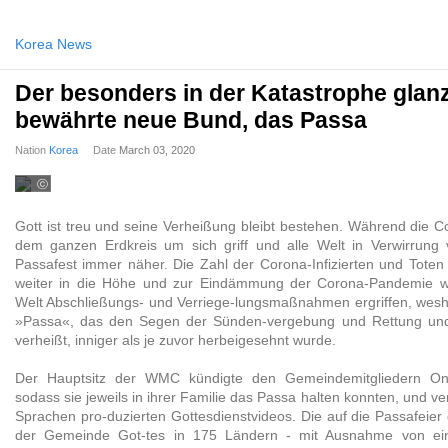
Korea News
Der besonders in der Katastrophe glanz
bewährte neue Bund, das Passa
Nation
Korea
Date
March 03, 2020
ⓒ
2020
WATV
Gott ist treu und seine Verheißung bleibt bestehen. Während die 
dem ganzen Erdkreis um sich griff und alle Welt in Verwirrung v
Passafest immer näher. Die Zahl der Corona-Infizierten und Toten
weiter in die Höhe und zur Eindämmung der Corona-Pandemie w
Welt Abschließungs- und Verriege-lungsmaßnahmen ergriffen, wesha
»Passa«, das den Segen der Sünden-vergebung und Rettung un
verheißt, inniger als je zuvor herbeigesehnt wurde.
Der Hauptsitz der WMC kündigte den Gemeindemitgliedern Onli
sodass sie jeweils in ihrer Familie das Passa halten konnten, und ver
Sprachen pro-duzierten Gottesdienstvideos. Die auf die Passafeier 
der Gemeinde Got-tes in 175 Ländern - mit Ausnahme von eini