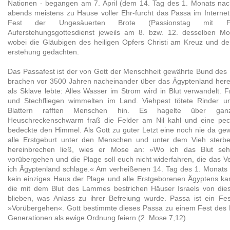
Nationen - begangen am 7. April (dem 14. Tag des 1. Monats nac
abends meistens zu Hause voller Ehr-furcht das Passa im Interne
Fest der Ungesäuerten Brote (Passionstag mit 
Auferstehungsgottesdienst jeweils am 8. bzw. 12. desselben Mona
wobei die Gläubigen des heiligen Opfers Christi am Kreuz und de
erstehung gedachten.
Das Passafest ist der von Gott der Menschheit gewährte Bund des
brachen vor 3500 Jahren nacheinander über das Ägyptenland herei
als Sklave lebte: Alles Wasser im Strom wird in Blut verwandelt.
und Stechfliegen wimmelten im Land. Viehpest tötete Rinder u
Blattern rafften Menschen hin. Es hagelte über gan
Heuschreckenschwarm fraß die Felder am Nil kahl und eine pec
bedeckte den Himmel. Als Gott zu guter Letzt eine noch nie da ge
alle Erstgeburt unter den Menschen und unter dem Vieh sterbe
hereinbrechen ließ, wies er Mose an: »Wo ich das Blut seh
vorübergehen und die Plage soll euch nicht widerfahren, die das V
ich Ägyptenland schlage.« Am verheißenen 14. Tag des 1. Monat
kein einziges Haus der Plage und alle Erstgeborenen Ägyptens 
die mit dem Blut des Lammes bestrichen Häuser Israels von die
blieben, was Anlass zu ihrer Befreiung wurde. Passa ist ein Fe
»Vorübergehen«. Gott bestimmte dieses Passa zu einem Fest des H
Generationen als ewige Ordnung feiern (2. Mose 7,12).