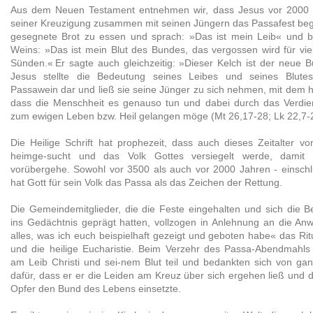
Aus dem Neuen Testament entnehmen wir, dass Jesus vor 2000
seiner Kreuzigung zusammen mit seinen Jüngern das Passafest beg
gesegnete Brot zu essen und sprach: »Das ist mein Leib« und 
Weins: »Das ist mein Blut des Bundes, das vergossen wird für vi
Sünden.« Er sagte auch gleichzeitig: »Dieser Kelch ist der neue 
Jesus stellte die Bedeutung seines Leibes und seines Blute
Passawein dar und ließ sie seine Jünger zu sich nehmen, mit dem 
dass die Menschheit es genauso tun und dabei durch das Verdiens
zum ewigen Leben bzw. Heil gelangen möge (Mt 26,17-28; Lk 22,7-2
Die Heilige Schrift hat prophezeit, dass auch dieses Zeitalter 
heimge-sucht und das Volk Gottes versiegelt werde, damit
vorübergehe. Sowohl vor 3500 als auch vor 2000 Jahren - einschlie
hat Gott für sein Volk das Passa als das Zeichen der Rettung.
Die Gemeindemitglieder, die die Feste eingehalten und sich die 
ins Gedächtnis geprägt hatten, vollzogen in Anlehnung an die An
alles, was ich euch beispielhaft gezeigt und geboten habe« das R
und die heilige Eucharistie. Beim Verzehr des Passa-Abendmahls
am Leib Christi und sei-nem Blut teil und bedankten sich von ga
dafür, dass er er die Leiden am Kreuz über sich ergehen ließ und d
Opfer den Bund des Lebens einsetzte.