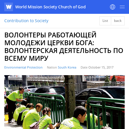
World Mission Society Church of God
WATV
Contribution to Society
List
back
ВОЛОНТЕРЫ РАБОТАЮЩЕЙ
МОЛОДЕЖИ ЦЕРКВИ БОГА:
ВОЛОНТЕРСКАЯ ДЕЯТЕЛЬНОСТЬ ПО
ВСЕМУ МИРУ
Environmental Protection
Nation
South Korea
Date
October 15, 2017