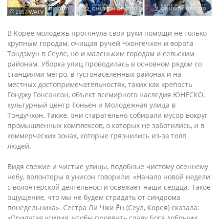
ⓒ 2017 WATV
В Корее молодежь протянула свои руки помощи не только
крупным городам, очищая ручей Чхонгечхон и ворота
Тондэмун в Сеуле, но и маленьким городам и сельским
районам. Уборка улиц проводилась в основном рядом со
станциями метро, в густонаселенных районах и на
местных достопримечательностях, таких как крепость
Гонджу Гонсансон, объект всемирного наследия ЮНЕСКО,
культурный центр Тоньён и Молодежная улица в
Тондучхон. Также, они старательно собирали мусор вокруг
промышленных комплексов, о которых не заботились, и в
коммерческих зонах, которые грязнились из-за толп
людей.
Видя свежие и чистые улицы, подобные чистому осеннему
небу, волонтеры в унисон говорили: «Начало новой недели
с волонтерской деятельности освежает наши сердца. Такое
ощущение, что мы не будем страдать от синдрома
понедельника». Сестра Ли Чжи Ён (Сеул, Корея) сказала:
«Прилагая усилия, чтобы проявить славу Бога добрыми