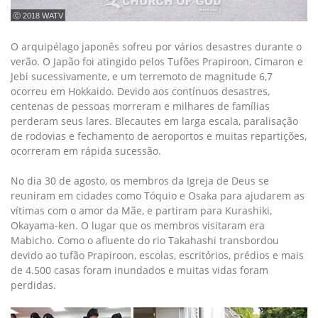
ⓒ 2018 WATV
O arquipélago japonês sofreu por vários desastres durante o
verão. O Japão foi atingido pelos Tufões Prapiroon, Cimaron e
Jebi sucessivamente, e um terremoto de magnitude 6,7
ocorreu em Hokkaido. Devido aos contínuos desastres,
centenas de pessoas morreram e milhares de famílias
perderam seus lares. Blecautes em larga escala, paralisação
de rodovias e fechamento de aeroportos e muitas repartições,
ocorreram em rápida sucessão.
No dia 30 de agosto, os membros da Igreja de Deus se
reuniram em cidades como Tóquio e Osaka para ajudarem as
vítimas com o amor da Mãe, e partiram para Kurashiki,
Okayama-ken. O lugar que os membros visitaram era
Mabicho. Como o afluente do rio Takahashi transbordou
devido ao tufão Prapiroon, escolas, escritórios, prédios e mais
de 4.500 casas foram inundados e muitas vidas foram
perdidas.