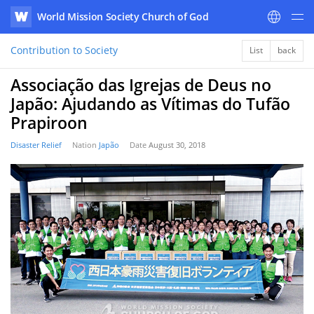
World Mission Society Church of God
WATV
Contribution to Society
List
back
Associação das Igrejas de Deus no
Japão: Ajudando as Vítimas do Tufão
Prapiroon
Disaster Relief
Nation
Japão
Date
August 30, 2018