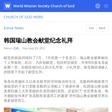
World Mission Society Church of God
WATV
CHURCH OF GOD
NEWS
Korea News
List
back
韩国瑞山教会献堂纪念礼拜
Nation
忠南
Date
July 03, 2012
献堂的祝福持续到了7月。7月的第一个安息日，瑞山教会被奉献在
了上帝面前。此日，为庆祝献堂，包括邻近锡安，共有800多名圣徒
欢聚一堂。在能容纳500人的大礼拜室、小礼拜室、食堂都坐满家人
的情景下开始了献堂礼拜。
母亲向恩赐长久以来在狭窄的空间做信仰生活、克服种种困难努力
做福音的子女们宽敞圣殿的父亲献上了感谢祈祷，也因瑞山教会能
发展到换上大而美丽的衣裳而感到喜悦。还提到了“在世界各地，每
天都纷纷传来扩张圣殿和派遣同工的邀请”拜托瑞山教会能够培养出
很多福音同工。