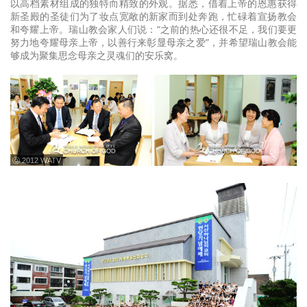
以高档素材组成的独特而精致的外观。据悉，借着上帝的恩惠获得
新圣殿的圣徒们为了妆点宽敞的新家而到处奔跑，忙碌着宣扬教会
和夸耀上帝。瑞山教会家人们说：“之前的热心还很不足，我们要更
努力地夸耀母亲上帝，以善行来彰显母亲之爱”，并希望瑞山教会能
够成为聚集思念母亲之灵魂们的安乐窝。
ⓒ 2012 WATV