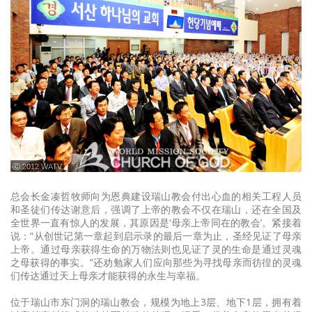
ⓒ 2012 WATV
总会长金凑哲牧师向为恩典建设瑞山教会付出心血的相关工程人员
和圣徒们传达谢意后，强调了上帝的教会不仅在瑞山，还在全国及
全世界一直有惊人的发展，其原因是‘母亲上帝同在的教会’。紧接着
说：“从创世记第一章起到启示录的最后一章为止，圣经见证了母亲
上帝。通过母亲获得生命的万物法则也见证了灵的生命是通过灵魂
之母获得的事实。”还劝勉家人们应向那些为寻找母亲而彷徨的灵魂
们传达通过天上母亲才能获得的永生与幸福。
位于瑞山市东门洞的瑞山教会，规模为地上3层、地下1层，拥有着