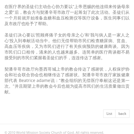
在医疗界的圣徒们主动合心协力要以“上帝恩赐的他连得来传扬母亲
之爱”后，教会方与契潘辛哥市政厅一起筹划了此次活动。圣徒们从
一个月前就开始准备血糖和血压检测仪等医疗设备，医生同事们以
及市政厅也给予了帮助。
圣徒们决心要以‘照顾疼痛子女的母亲之心’和‘我与病人是一家人之
心’投入到奉献活动当中。他们无偿帮助市民们检查糖尿病、贫血、
高血压等疾病，又为市民们进行了有关疾病预防的健康商谈。因为
市民们口口相传，涌来的人也越来越多。连简单的医疗商谈都不易
接受到的市民们紧握着圣徒们的手，连连传达了感谢。
契潘辛哥市政厅向墨西哥城上帝的教会传达了感谢状，人权保护协
会和社会联合协会也相继传达了感谢状。契潘辛哥市政厅家族健康
部代表 Beatrice adame说：“教会组织的无偿医疗奉献这还是第一
次。”并且期望上帝的教会今后也能为提高市民们的生活质量做出贡
献。
List
back
© 2010 World Mission Society Church of God. All rights reserved.