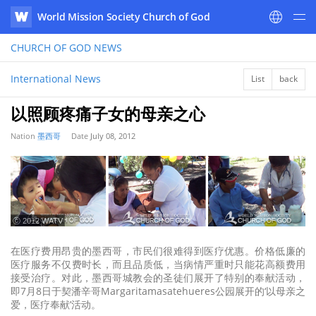
World Mission Society Church of God
WATV
CHURCH OF GOD
NEWS
International News
List
back
以照顾疼痛子女的母亲之心
Nation
墨西哥
Date
July 08, 2012
ⓒ 2012 WATV
在医疗费用昂贵的墨西哥，市民们很难得到医疗优惠。价格低廉的
医疗服务不仅费时长，而且品质低，当病情严重时只能花高额费用
接受治疗。对此，墨西哥城教会的圣徒们展开了特别的奉献活动，
即7月8日于契潘辛哥Margaritamasatehueres公园展开的‘以母亲之
爱，医疗奉献’活动。