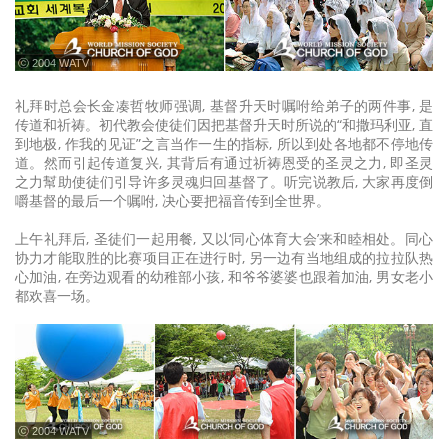
ⓒ 2004 WATV
礼拜时总会长金凑哲牧师强调, 基督升天时嘱咐给弟子的两件事, 是
传道和祈祷。初代教会使徒们因把基督升天时所说的“和撒玛利亚, 直
到地极, 作我的见证”之言当作一生的指标, 所以到处各地都不停地传
道。然而引起传道复兴, 其背后有通过祈祷恩受的圣灵之力, 即圣灵
之力幫助使徒们引导许多灵魂归回基督了。听完说教后, 大家再度倒
嚼基督的最后一个嘱咐, 决心要把福音传到全世界。
上午礼拜后, 圣徒们一起用餐, 又以‘同心体育大会’来和睦相处。同心
协力才能取胜的比赛项目正在进行时, 另一边有当地组成的拉拉队热
心加油, 在旁边观看的幼稚部小孩, 和爷爷婆婆也跟着加油, 男女老小
都欢喜一场。
ⓒ 2004 WATV