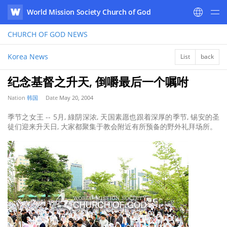
World Mission Society Church of God
WATV
CHURCH OF GOD
NEWS
Korea News
List
back
纪念基督之升天, 倒嚼最后一个嘱咐
Nation
韩国
Date
May 20, 2004
季节之女王 -- 5月, 綠阴深浓, 天国素愿也跟着深厚的季节, 锡安的圣
徒们迎来升天日, 大家都聚集于教会附近有所预备的野外礼拜场所。