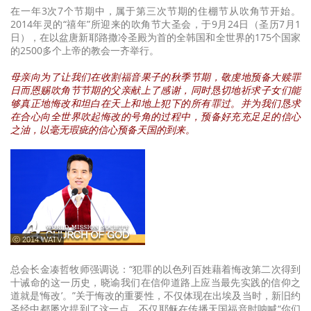
在一年3次7个节期中，属于第三次节期的住棚节从吹角节开始。
2014年灵的“禧年”所迎来的吹角节大圣会，于9月24日（圣历7月1
日），在以盆唐新耶路撒冷圣殿为首的全韩国和全世界的175个国家
的2500多个上帝的教会一齐举行。
母亲向为了让我们在收割福音果子的秋季节期，敬虔地预备大赎罪
日而恩赐吹角节节期的父亲献上了感谢，同时恳切地祈求子女们能
够真正地悔改和坦白在天上和地上犯下的所有罪过。并为我们恳求
在合心向全世界吹起悔改的号角的过程中，预备好充充足足的信心
之油，以毫无瑕疵的信心预备天国的到来。
ⓒ 2014 WATV
总会长金凑哲牧师强调说：“犯罪的以色列百姓藉着悔改第二次得到
十诫命的这一历史，晓谕我们在信仰道路上应当最先实践的信仰之
道就是‘悔改’。”关于悔改的重要性，不仅体现在出埃及当时，新旧约
圣经中都屡次提到了这一点。不仅耶稣在传播天国福音时呐喊“你们