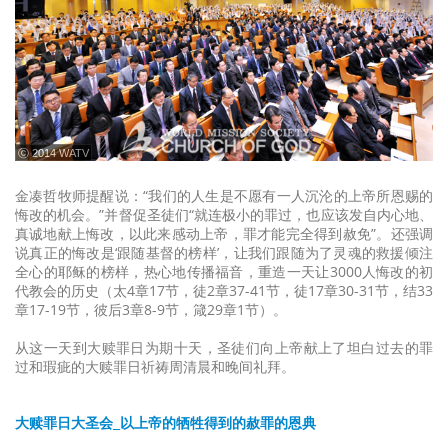
ⓒ 2014 WATV
金凑哲牧师提醒说：“我们的人生是不愿有一人沉沦的上帝所恩赐的
悔改的机会。”并督促圣徒们“就连极小的罪过，也应该发自内心地、
真诚地献上悔改，以此来感动上帝，罪才能完全得到赦免”。还强调
说真正的悔改是‘跟随基督的榜样’，让我们跟随为了灵魂的救援倾注
全心的耶稣的榜样，热心地传播福音，重造一天让3000人悔改的初
代教会的历史（太4章17节，徒2章37-41节，徒17章30-31节，结33
章17-19节，彼后3章8-9节，箴29章1节）。
从这一天到大赎罪日为期十天，圣徒们向上帝献上了坦白过去的罪
过和瑕疵的大赎罪日祈祷周清晨和晚间礼拜。
大赎罪日大圣会_以上帝的牺牲得到的赦罪的恩典