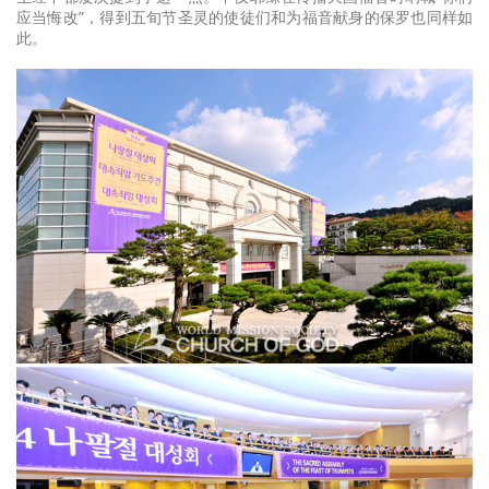
应当悔改”，得到五旬节圣灵的使徒们和为福音献身的保罗也同样如
此。