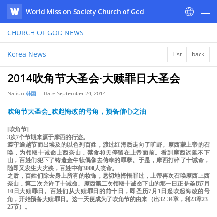
World Mission Society Church of God
WATV
CHURCH OF GOD
NEWS
Korea News
List
back
2014吹角节大圣会·大赎罪日大圣会
Nation
韩国
Date
September 24, 2014
吹角节大圣会_吹起悔改的号角，预备信心之油
[吹角节]
3次7个节期来源于摩西的行迹。
遵守逾越节而出埃及的以色列百姓，渡过红海后走向了旷野。摩西蒙上帝的召
唤，为领取十诫命上西奈山，禁食40天停留在上帝面前。看到摩西迟延不下
山，百姓们犯下了铸造金牛犊偶像去侍奉的罪孽。于是，摩西打碎了十诫命，
随即又发生大灾殃，百姓中有3000人丧命。
之后，百姓们除去身上所有的妆饰，恳切地悔悟罪过，上帝再次召唤摩西上西
奈山，第二次允许了十诫命。摩西第二次领取十诫命下山的那一日正是圣历7月
10日大赎罪日。百姓们从大赎罪日的前十日，即圣历7月1日起吹起悔改的号
角，开始预备大赎罪日。这一天便成为了吹角节的由来（出32-34章，利23章23-
25节）。