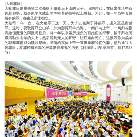
[大赎罪日]
大赎罪日是摩西第二次领取十诫命后下山的日子。旧约时代，在日常生活中百
姓若犯罪，就会以羊羔或山羊等牲畜的牺牲献上燔祭。为此，在一年当中百姓
所有的罪，都由圣所来担负。
大祭司一年一次，在大赎罪日这一天，为了以色列子孙的罪，进入至圣所赎
罪。这时，要取两只公山羊，并为那两只羊拈阄，一阄归与上帝，一阄归与预
表撒但魔鬼的阿撒泻勒后，将一年以来圣所担负的百姓们的罪孽，按手归在阿
撒泻勒公山羊的头上，然后送到无人的旷野，让它走向死亡。这预表作为羔羊
的耶稣基督成为赎罪祭物，圣所的实体上帝一直担负着我们的罪，然后通过大
赎罪日，将罪转移给罪的根源撒但魔鬼的历史（利16章，约1章29节，耶17章13
节）