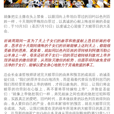
ⓒ 2014 WATV
就像把尘土撒在头上禁食，以眼泪向上帝坦白罪过的旧约以色列百
姓一样，十天期间早晚坦白罪过，以真诚的心献上悔改祈祷的圣徒
们，于10月3日（圣历7月10日）以虔诚之心迎接了大赎罪日的大圣
会。
祈祷周期间一直为了天上子女们的赦罪和救援献上恳切祈祷的母
亲，恳求在十天期间痛悔的子女们的祈祷能够上达到天上，都能领
受赦罪的恩典。紧接着，就如同以色列百姓的罪转移到阿撒泻勒公
山羊身上一样，母亲还祈求子女们一切的罪过都转移到敌对上帝并
毁谤福音的撒但那里，从而除灭撒但的权势，但愿罪得到赦免变得
洁净的子女们，能够以爱全身心地致力于灵魂救援的事工。
总会长金凑哲牧师讲述完大赎罪日的由来和预言的成就后，劝诫圣
徒们说：“我们的罪并非白白地消失，而是藉着代替应当受到惩罚的
我们而经受苦难的上帝的牺牲，才得以赦免的。所以，让我们将这
赎罪的功劳刻在心版上，再不要将罪转嫁给上帝”。并敦促圣徒
们：“就像上帝饶恕我们一样，弟兄姐妹之间也彼此饶恕过犯和瑕
疵，实践真正的爱吧。旧约时代，原本做奴隶的以色列百姓得到自
由，各人要归自己的产业，各归本家‘禧年’的预言，就在大赎罪日完
全成就。为此，让我们揣度在灵的禧年所迎来的大赎罪日的真正意
义，引导那些做死亡奴仆的众多灵魂从罪中得到释放吧(赛53章1-12