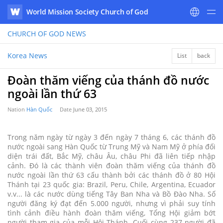
World Mission Society Church of God
WATV
CHURCH OF GOD
NEWS
Korea News
List
back
Đoàn thăm viếng của thánh đồ nước
ngoài lần thứ 63
Nation
Hàn Quốc
Date
June 03, 2015
Trong năm ngày từ ngày 3 đến ngày 7 tháng 6, các thánh đồ
nước ngoài sang Hàn Quốc từ Trung Mỹ và Nam Mỹ ở phía đối
diện trái đất, Bắc Mỹ, châu Âu, châu Phi đã liên tiếp nhập
cảnh. Đó là các thành viên đoàn thăm viếng của thánh đồ
nước ngoài lần thứ 63 cấu thành bởi các thánh đồ ở 80 Hội
Thánh tại 23 quốc gia: Brazil, Peru, Chile, Argentina, Ecuador
v.v... là các nước dùng tiếng Tây Ban Nha và Bồ Đào Nha. Số
người đăng ký đạt đến 5.000 người, nhưng vì phải suy tính
tình cảnh điều hành đoàn thăm viếng, Tổng Hội giảm bớt
người tham gia của mỗi Hội Thánh. Cuối cùng 237 người đã