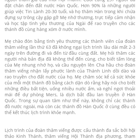
đặt chân đến đất nước Hàn Quốc. Hơn 90% là những người
giúp việc Tin Lành 20-30 tuổi, và họ thăm Hàn trong khi chứa
đựng sự trông cậy gặp gỡ Mẹ nhớ thương, trực tiếp cảm nhận
và học tập tình yêu thương của Ngài để rao truyền cho các
thánh đồ cùng hàng xóm ở nước mình.
Mẹ chào đón bằng tình yêu thương các thành viên của đoàn
thăm viếng lần thứ 63 đã không ngại lịch trình lâu dài mất 2-3
ngày trên đường đi và đến từ đầu cùng đất. Mẹ hỏi thăm các
người nhà bản địa đã không thể đến cùng, cho biết tấm lòng
của Mẹ nhung nhớ họ, và cầu nguyện lên Cha hầu cho đoàn
thăm viếng nhận lấy phước lành của Thánh Linh dồi dào và
rao truyền cho đất nước của họ. Mẹ chăm sóc kể cả sức khỏe
của mỗi một thánh đồ bằng cách dặn dò rằng hãy nói cho biết
những điều bất tiện, uống nhiều nước ấm, và nghỉ ngơi thoải
mái để dự phòng Mers, là dịch bắt đầu lan truyền ở Hàn
Quốc. Trong sự quan tâm như thế này, không chỉ các thánh
đồ nước ngoài, mà còn các thánh đồ Hàn Quốc ở cùng đều có
thể kết thúc lịch trình khỏe mạnh.
Lịch trình của đoàn thăm viếng được cấu thành đa sắc bởi hội
thảo Kinh Thánh, thăm viếng Hội Thánh địa phương, tham