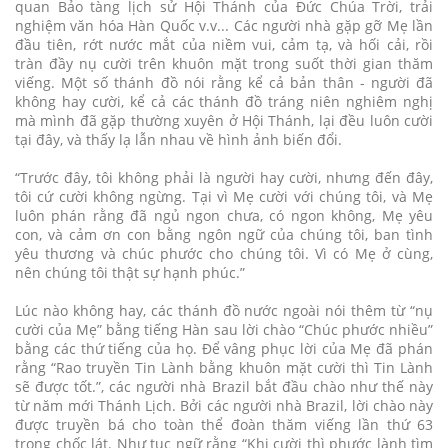
quan Bảo tàng lịch sử Hội Thánh của Đức Chúa Trời, trải
nghiệm văn hóa Hàn Quốc v.v... Các người nhà gặp gỡ Mẹ lần
đầu tiên, rớt nước mắt của niềm vui, cảm tạ, và hối cải, rồi
tràn đầy nụ cười trên khuôn mặt trong suốt thời gian thăm
viếng. Một số thánh đồ nói rằng kể cả bản thân - người đã
không hay cười, kể cả các thánh đồ tráng niên nghiêm nghị
mà mình đã gặp thường xuyên ở Hội Thánh, lại đều luôn cười
tại đây, và thấy lạ lẫn nhau về hình ảnh biến đổi.
“Trước đây, tôi không phải là người hay cười, nhưng đến đây,
tôi cứ cười không ngừng. Tại vì Mẹ cười với chúng tôi, và Mẹ
luôn phán rằng đã ngủ ngon chưa, có ngon không, Mẹ yêu
con, và cảm ơn con bằng ngôn ngữ của chúng tôi, ban tình
yêu thương và chúc phước cho chúng tôi. Vì có Mẹ ở cùng,
nên chúng tôi thật sự hạnh phúc.”
Lúc nào không hay, các thánh đồ nước ngoài nói thêm từ “nụ
cười của Mẹ” bằng tiếng Hàn sau lời chào “Chúc phước nhiều”
bằng các thứ tiếng của họ. Để vâng phục lời của Mẹ đã phán
rằng “Rao truyền Tin Lành bằng khuôn mặt cười thì Tin Lành
sẽ được tốt.”, các người nhà Brazil bắt đầu chào như thế này
từ năm mới Thánh Lịch. Bởi các người nhà Brazil, lời chào này
được truyền bá cho toàn thể đoàn thăm viếng lần thứ 63
trong chốc lát. Như tục ngữ rằng “Khi cười thì phước lành tìm