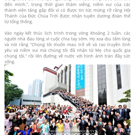
đến mình.”, trong thời gian thăm viếng, niềm vui của các
thành viên tăng gấp đôi vì có được tin tức mừng rỡ rằng Hội
Thánh của Đức Chúa Trời được nhận tuyên dương đoàn thể
từ tổng thống.
Vào ngày kết thúc lịch trình trong vòng khoảng 2 tuần, các
người nhà đau lòng vì cuộc chia tay sớm. Họ xoa dịu tấm lòng
và nói rằng “Chúng tôi muốn mau trở về và rao truyền tình
yêu và niềm vui mà chúng tôi đã nhận từ Mẹ cho quốc gia
chúng tôi.” rồi lên đường về nước với hình ảnh tràn đầy sức
sống.