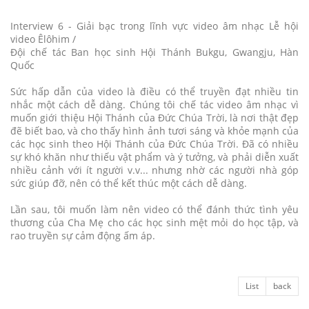
Interview 6 - Giải bạc trong lĩnh vực video âm nhạc Lễ hội
video Êlôhim /
Đội chế tác Ban học sinh Hội Thánh Bukgu, Gwangju, Hàn
Quốc
Sức hấp dẫn của video là điều có thể truyền đạt nhiều tin
nhắc một cách dễ dàng. Chúng tôi chế tác video âm nhạc vì
muốn giới thiệu Hội Thánh của Đức Chúa Trời, là nơi thật đẹp
đẽ biết bao, và cho thấy hình ảnh tươi sáng và khỏe mạnh của
các học sinh theo Hội Thánh của Đức Chúa Trời. Đã có nhiều
sự khó khăn như thiếu vật phẩm và ý tưởng, và phải diễn xuất
nhiều cảnh với ít người v.v... nhưng nhờ các người nhà góp
sức giúp đỡ, nên có thể kết thúc một cách dễ dàng.
Lần sau, tôi muốn làm nên video có thể đánh thức tình yêu
thương của Cha Mẹ cho các học sinh mệt mỏi do học tập, và
rao truyền sự cảm động ấm áp.
List
back