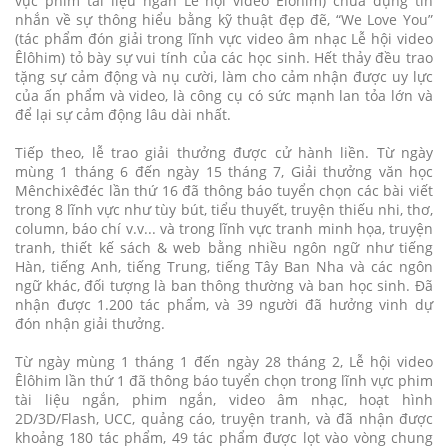
vực phim tài liệu ngắn Lễ hội video Êlôhim) chứa đựng tin
nhắn về sự thông hiểu bằng kỹ thuật đẹp đẽ, “We Love You”
(tác phẩm đón giải trong lĩnh vực video âm nhạc Lễ hội video
Êlôhim) tỏ bày sự vui tính của các học sinh. Hết thảy đều trao
tặng sự cảm động và nụ cười, làm cho cảm nhận được uy lực
của ấn phẩm và video, là công cụ có sức mạnh lan tỏa lớn và
để lại sự cảm động lâu dài nhất.
Tiếp theo, lễ trao giải thưởng được cử hành liền. Từ ngày
mùng 1 tháng 6 đến ngày 15 tháng 7, Giải thưởng văn học
Mênchixêđéc lần thứ 16 đã thông báo tuyển chọn các bài viết
trong 8 lĩnh vực như tùy bút, tiểu thuyết, truyện thiếu nhi, thơ,
column, báo chí v.v... và trong lĩnh vực tranh minh họa, truyện
tranh, thiết kế sách & web bằng nhiều ngôn ngữ như tiếng
Hàn, tiếng Anh, tiếng Trung, tiếng Tây Ban Nha và các ngôn
ngữ khác, đối tượng là ban thông thường và ban học sinh. Đã
nhận được 1.200 tác phẩm, và 39 người đã hưởng vinh dự
đón nhận giải thưởng.
Từ ngày mùng 1 tháng 1 đến ngày 28 tháng 2, Lễ hội video
Êlôhim lần thứ 1 đã thông báo tuyển chọn trong lĩnh vực phim
tài liệu ngắn, phim ngắn, video âm nhạc, hoạt hình
2D/3D/Flash, UCC, quảng cáo, truyện tranh, và đã nhận được
khoảng 180 tác phẩm, 49 tác phẩm được lọt vào vòng chung