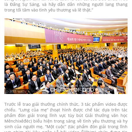
là Đấng Sự Sáng, và hãy dẫn dắn những người lang thang
trong tối tăm vào tình yêu thương và lẽ thật.”
ⓒ 2015 WATV
Trước lễ trao giải thưởng chính thức, 3 tác phẩm video được
chiếu. “Lưng của mẹ” (hoạt hình được chế tác dựa trên tác
phẩm đón giải trong lĩnh vực tùy bút Giải thưởng văn học
Mênchixêđéc) biểu hiện trong sáng về tình yêu thương và hy
sinh của người mẹ, “Một cuộc” (tác phẩm đón giải trong lĩnh