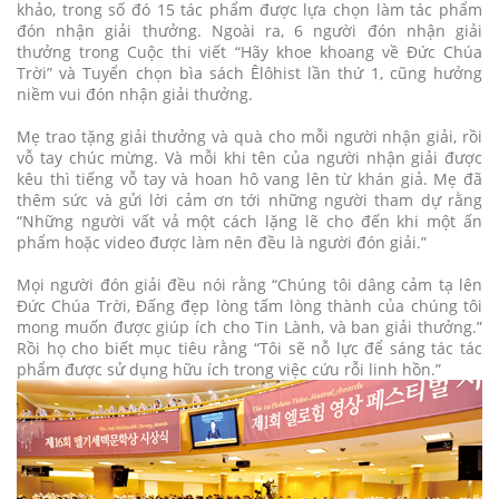
khảo, trong số đó 15 tác phẩm được lựa chọn làm tác phẩm
đón nhận giải thưởng. Ngoài ra, 6 người đón nhận giải
thưởng trong Cuộc thi viết “Hãy khoe khoang về Đức Chúa
Trời” và Tuyển chọn bìa sách Êlôhist lần thứ 1, cũng hưởng
niềm vui đón nhận giải thưởng.
Mẹ trao tặng giải thưởng và quà cho mỗi người nhận giải, rồi
vỗ tay chúc mừng. Và mỗi khi tên của người nhận giải được
kêu thì tiếng vỗ tay và hoan hô vang lên từ khán giả. Mẹ đã
thêm sức và gửi lời cảm ơn tới những người tham dự rằng
“Những người vất vả một cách lặng lẽ cho đến khi một ấn
phẩm hoặc video được làm nên đều là người đón giải.”
Mọi người đón giải đều nói rằng “Chúng tôi dâng cảm tạ lên
Đức Chúa Trời, Đấng đẹp lòng tấm lòng thành của chúng tôi
mong muốn được giúp ích cho Tin Lành, và ban giải thưởng.”
Rồi họ cho biết mục tiêu rằng “Tôi sẽ nỗ lực để sáng tác tác
phẩm được sử dụng hữu ích trong việc cứu rỗi linh hồn.”