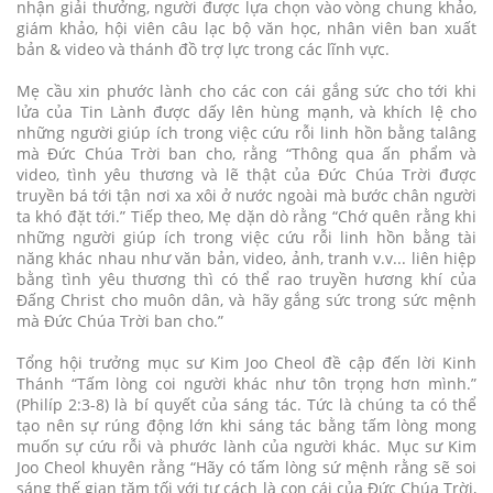
nhận giải thưởng, người được lựa chọn vào vòng chung khảo,
giám khảo, hội viên câu lạc bộ văn học, nhân viên ban xuất
bản & video và thánh đồ trợ lực trong các lĩnh vực.
Mẹ cầu xin phước lành cho các con cái gắng sức cho tới khi
lửa của Tin Lành được dấy lên hùng mạnh, và khích lệ cho
những người giúp ích trong việc cứu rỗi linh hồn bằng talâng
mà Đức Chúa Trời ban cho, rằng “Thông qua ấn phẩm và
video, tình yêu thương và lẽ thật của Đức Chúa Trời được
truyền bá tới tận nơi xa xôi ở nước ngoài mà bước chân người
ta khó đặt tới.” Tiếp theo, Mẹ dặn dò rằng “Chớ quên rằng khi
những người giúp ích trong việc cứu rỗi linh hồn bằng tài
năng khác nhau như văn bản, video, ảnh, tranh v.v... liên hiệp
bằng tình yêu thương thì có thể rao truyền hương khí của
Đấng Christ cho muôn dân, và hãy gắng sức trong sức mệnh
mà Đức Chúa Trời ban cho.”
Tổng hội trưởng mục sư Kim Joo Cheol đề cập đến lời Kinh
Thánh “Tấm lòng coi người khác như tôn trọng hơn mình.”
(Philíp 2:3-8) là bí quyết của sáng tác. Tức là chúng ta có thể
tạo nên sự rúng động lớn khi sáng tác bằng tấm lòng mong
muốn sự cứu rỗi và phước lành của người khác. Mục sư Kim
Joo Cheol khuyên rằng “Hãy có tấm lòng sứ mệnh rằng sẽ soi
sáng thế gian tăm tối với tư cách là con cái của Đức Chúa Trời,