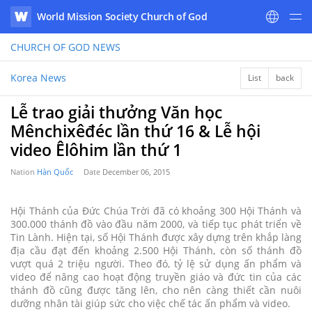
World Mission Society Church of God
WATV
CHURCH OF GOD
NEWS
Korea News
List
back
Lễ trao giải thưởng Văn học
Mênchixêđéc lần thứ 16 & Lễ hội
video Êlôhim lần thứ 1
Nation
Hàn Quốc
Date
December 06, 2015
Hội Thánh của Đức Chúa Trời đã có khoảng 300 Hội Thánh và
300.000 thánh đồ vào đầu năm 2000, và tiếp tục phát triển về
Tin Lành. Hiện tại, số Hội Thánh được xây dựng trên khắp làng
địa cầu đạt đến khoảng 2.500 Hội Thánh, còn số thánh đồ
vượt quá 2 triệu người. Theo đó, tỷ lệ sử dụng ấn phẩm và
video để nâng cao hoạt động truyền giáo và đức tin của các
thánh đồ cũng được tăng lên, cho nên càng thiết cần nuôi
dưỡng nhân tài giúp sức cho việc chế tác ấn phẩm và video.