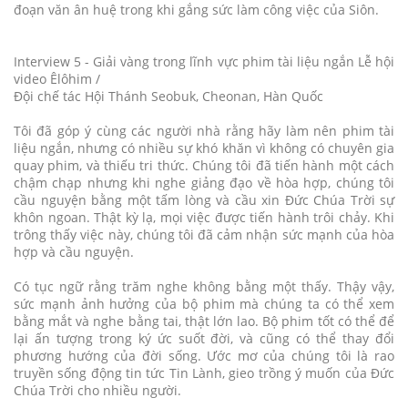
đoạn văn ân huệ trong khi gắng sức làm công việc của Siôn.
Interview 5 - Giải vàng trong lĩnh vực phim tài liệu ngắn Lễ hội
video Êlôhim /
Đội chế tác Hội Thánh Seobuk, Cheonan, Hàn Quốc
Tôi đã góp ý cùng các người nhà rằng hãy làm nên phim tài
liệu ngắn, nhưng có nhiều sự khó khăn vì không có chuyên gia
quay phim, và thiếu tri thức. Chúng tôi đã tiến hành một cách
chậm chạp nhưng khi nghe giảng đạo về hòa hợp, chúng tôi
cầu nguyện bằng một tấm lòng và cầu xin Đức Chúa Trời sự
khôn ngoan. Thật kỳ lạ, mọi việc được tiến hành trôi chảy. Khi
trông thấy việc này, chúng tôi đã cảm nhận sức mạnh của hòa
hợp và cầu nguyện.
Có tục ngữ rằng trăm nghe không bằng một thấy. Thậy vậy,
sức mạnh ảnh hưởng của bộ phim mà chúng ta có thể xem
bằng mắt và nghe bằng tai, thật lớn lao. Bộ phim tốt có thể để
lại ấn tượng trong ký ức suốt đời, và cũng có thể thay đổi
phương hướng của đời sống. Ước mơ của chúng tôi là rao
truyền sống động tin tức Tin Lành, gieo trồng ý muốn của Đức
Chúa Trời cho nhiều người.