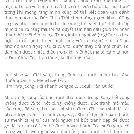
Sách Thi Thiên trong Kinh Thánh có nhiều câu trao tặng sức
mạnh. Tôi đã viết tiểu thuyết thiếu nhi với chủ đề là “hòa hợp”
trong khi mong rằng mình cũng có thể viết đoạn văn đánh
thức ý muốn của Đức Chúa Trời cho những người khác. Cũng
có giây phút tôi muốn từ bỏ do không thể viết được tốt, nhưng
mục đích rõ ràng mà tôi đã quyết tâm ban đầu giúp tôi hoàn
thành bài viết đến cùng. Trong khi cứ nghĩ về ý nghĩa của hòa
hợp, tôi nỗ lực trở nên một cùng với các người nhà ở Siôn,
nhờ đó hành động xấu xí của tôi được thay đổi một chút. Tôi
đã nhận được nhiều điều trong khi viết bài, mà tôi cảm tạ hơn
vì Đức Chúa Trời trao tặng giải thưởng nữa.
Interview 4 - Giải vàng trong lĩnh vực tranh minh họa Giải
thưởng văn học Mênchixêđéc /
Kim Hwa Jeong (Hội Thánh Songpa 3, Seoul, Hàn Quốc)
Màu và độ sáng của bức tranh thật quan trọng. Sáng hết cũng
không được và tối hết cũng không được. Bức tranh mà màu
sắc cùng độ sáng hài hòa tại vị trí được đặt cho mình là tác
phẩm tuyệt vời. Tin Lành cũng vậy. Khi nỗ lực để hoàn thành
sứ mệnh tại vị trí của mỗi người thì bức tranh đẹp đẽ được
gọi là “sự cứu rỗi” có thể được hoàn thành. Tôi muốn giúp ích
trong việc truyền giáo văn bản bằng bức tranh thích hợp với