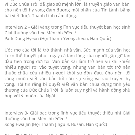
Vì Đức Chúa Trời đã giao sứ mệnh lớn, là truyền giáo văn bản,
cho nên tôi hy vọng đảm đương một phần của Tin Lành bằng
bài viết được Thánh Linh cảm động.
Interview 2 - Giải vàng trong lĩnh vực tiểu thuyết ban học sinh
Giải thưởng văn học Mênchixêđéc /
Park Dong Hyeon (Hội Thánh Yeongcheon, Hàn Quốc)
Ước mơ của tôi là trở thành nhà văn. Sức mạnh của văn học
là có thể thuyết phục ngay cả tấm lòng của người gặp gỡ lần
đầu tiên trong đời tôi. Văn bản sai lầm trở nên vũ khí khiến
nhiều người rơi vào tuyệt vọng, nhưng văn bản tốt trở nên
thuốc chữa cứu nhiều người khỏi sự đớn đau. Cho nên, tôi
càng muốn viết văn bản tốt cứu sự sống và rao truyền hy
vọng. Tôi tin rằng bí quyết viết văn bản chứa đựng tình yêu
thương của Đức Chúa Trời là luôn suy nghĩ và hành động phù
hợp với ý muốn của Ngài.
Interview 3- Giải bạc trong lĩnh vực tiểu thuyết thiếu nhi Giải
thưởng văn học Mênchixêđéc /
Song Hwa Jin (Hội Thánh Jingu 4, Busan, Hàn Quốc)