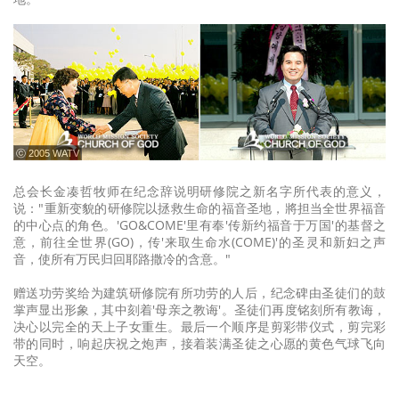
ⓒ 2005 WATV
总会长金凑哲牧师在纪念辞说明研修院之新名字所代表的意义，
说："重新变貌的研修院以拯救生命的福音圣地，將担当全世界福音
的中心点的角色。'GO&COME'里有奉'传新约福音于万国'的基督之
意，前往全世界(GO)，传'来取生命水(COME)'的圣灵和新妇之声
音，使所有万民归回耶路撒冷的含意。"
赠送功劳奖给为建筑研修院有所功劳的人后，纪念碑由圣徒们的鼓
掌声显出形象，其中刻着'母亲之教诲'。圣徒们再度铭刻所有教诲，
决心以完全的天上子女重生。最后一个顺序是剪彩带仪式，剪完彩
带的同时，响起庆祝之炮声，接着装满圣徒之心愿的黄色气球飞向
天空。