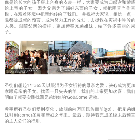
像是给长大的孩子穿上合身的衣裳一样，大家要成为归感谢和荣耀
给上帝的子女，因为父亲为了赐好东西给子女，就把困苦当作喜
悦，在艰难环境中把新约传给了我们。 并祝福大家说，相信一点一
畵都被成就的预言，成为努力工作的先知，去拯救在灾祸中呻吟的
人类。跟随父亲的榜样，更加侍奉兄弟姐妹，结下许多美丽的果
子。
ⓒ 2005 WATV
圣徒们想起1年365天以眼泪为子女祈祷的母亲之爱，决心成为更加
孝顺母亲的子女。找回一只失去的羊，我们的上帝更加欢喜，我们
明白了就要实践找回兄弟姐妹的'Go&Come'运动。
希望所有圣徒们受到变化，放胆前向万国民族面前(go)， 把兄弟姐
妹引到(come)圣灵和新妇之怀里。最后，期待着完成圣经末后预言
的主人公们的行步。