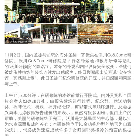
ⓒ 2005 WATV
11月2日，国内圣徒与访韩的海外圣徒一齐聚集在沃川Go&Come研
修院。沃川Go&Come研修院是举行各种聚会和教育研修等活动
的'沃川研修院'的新名字。本馆的外观和内部设备完全改变，圣徒们
被雄伟并精炼的装饰连续发出感叹声，终日裂嘴露出笑容说"实在惊
讶，真感谢上帝"。此日圣徒们纪念研修院的开院，并归感谢和荣耀
与上帝。
上午11点30分许，在研修院的本馆前举行开院式。内外贵宾和全国
牧会者夫妇参加典礼，由报告建筑进行过程、纪念辞、赠送功劳
奖、揭牌仪式、祝歌、揭开纪念碑、剪彩带式等顺序进行。总会振
兴局李元淳牧师报告建筑结果表示，虽然有很多困难，但由上帝的
帮助，美丽的研修院终于完工。沃川是大韩民国的中心部，是以江
为水资源而形成的谷仓；本研修院位于以金鸡抱卵型的地形为自豪
的沃川，想必成为速速成就许多子女归回耶路撒冷的预言的根据
地。