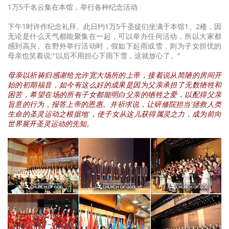
1万5千名云集在本馆，举行各种纪念活动
下午1时许作纪念礼拜。此日约1万5千圣徒们坐满于本馆1、2楼，因
无论是什么天气都能聚集在一起，可以举办任何活动，所以大家都
感到高兴。在野外举行活动时，假如下起雨或雪，则为子女担忧的
母亲也笑着说:"以后不用担心下雨下雪，这就放心了。"
母亲以祈祷归感谢给允许宽大场所的上帝，接着说从简陋的房间开
始的初期福音，如今有这么好的成果是因为父亲承担了无数牺牲和
困苦，希望在场的所有子女都能明白父亲的牺牲之爱，以配得父亲
旨意的行为，报答上帝的恩惠。并祈求说，让研修院担当'拯救人类
生命的圣灵运动之根据地'，使子女从这儿获得属灵之力，成为前向
世界展开圣灵运动的先知。