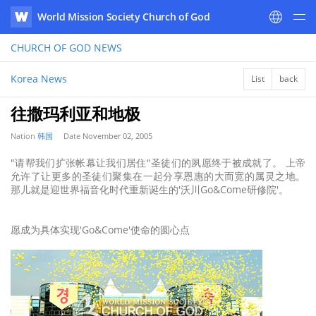
World Mission Society Church of God
WATV
CHURCH OF GOD
NEWS
Korea News
List
back
往撒玛利亚和地极
Nation
韩国
Date
November 02, 2005
"请帮我们扩张帐幕让我们居住"圣徒们的夙愿终于被成就了。 上帝
允许了让更多的圣徒们聚集在一起分享恩惠的大而宽的属灵之地。
那儿就是迎世界福音化时代重新诞生的'沃川Go&Come研修院'。
愿成为具体实现'Go&Come'使命的圆心点