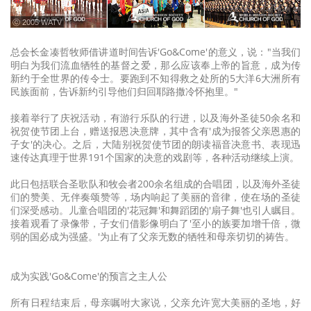
ⓒ 2005 WATV
总会长金凑哲牧师借讲道时间告诉'Go&Come'的意义，说："当我们
明白为我们流血牺牲的基督之爱，那么应该奉上帝的旨意，成为传
新约于全世界的传令士。要跑到不知得救之处所的5大洋6大洲所有
民族面前，告诉新约引导他们归回耶路撒冷怀抱里。"
接着举行了庆祝活动，有游行乐队的行进，以及海外圣徒50余名和
祝贺使节团上台，赠送报恩决意牌，其中含有'成为报答父亲恩惠的
子女'的决心。之后，大陆别祝贺使节团的朗读福音决意书、表现迅
速传达真理于世界191个国家的决意的戏剧等，各种活动继续上演。
此日包括联合圣歌队和牧会者200余名组成的合唱团，以及海外圣徒
们的赞美、无伴奏颂赞等，场内响起了美丽的音律，使在场的圣徒
们深受感动。儿童合唱团的'花冠舞'和舞蹈团的'扇子舞'也引人瞩目。
接着观看了录像带，子女们借影像明白了'至小的族要加增千倍，微
弱的国必成为强盛。'为止有了父亲无数的牺牲和母亲切切的祷告。
成为实践'Go&Come'的预言之主人公
所有日程结束后，母亲嘱咐大家说，父亲允许宽大美丽的圣地，好