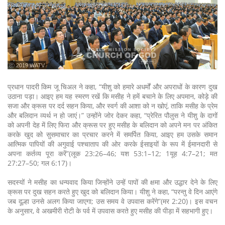
ⓒ 2019 WATV
प्रधान पादरी किम जू चिअल ने कहा, “यीशु को हमारे अधर्मों और अपराधों के कारण दुख
उठाना पड़ा। आइए हम यह स्मरण रखें कि मसीह ने हमें बचाने के लिए अपमान, कोड़े की
सजा और क्रूस पर दर्द सहन किया, और स्वर्ग की आशा को न खोएं, ताकि मसीह के प्रेम
और बलिदान व्यर्थ न हो जाएं।” उन्होंने जोर देकर कहा, “प्रेरित पौलुस ने यीशु के दागों
को अपनी देह में लिए फिरा और क्रूस पर हुए मसीह के बलिदान को अपने मन पर अंकित
करके खुद को सुसमाचार का प्रचार करने में समर्पित किया, आइए हम उसके समान
आत्मिक पापियों की अगुवाई पश्चाताप की ओर करके ईसाइयों के रूप में ईमानदारी से
अपना कर्तव्य पूरा करें”(लूक 23:26–46; यश 53:1–12; 1यूह 4:7–21; मत
27:27–50; गल 6:17)।
सदस्यों ने मसीह का धन्यवाद किया जिन्होंने उन्हें पापों की क्षमा और उद्धार देने के लिए
क्रूस पर दुख सहन करते हुए खुद को बलिदान किया। यीशु ने कहा, “परन्तु वे दिन आएंगे
जब दूल्हा उनसे अलग किया जाएगा; उस समय वे उपवास करेंगे”(मर 2:20)। इस वचन
के अनुसार, वे अखमीरी रोटी के पर्व में उपवास करते हुए मसीह की पीड़ा में सहभागी हुए।