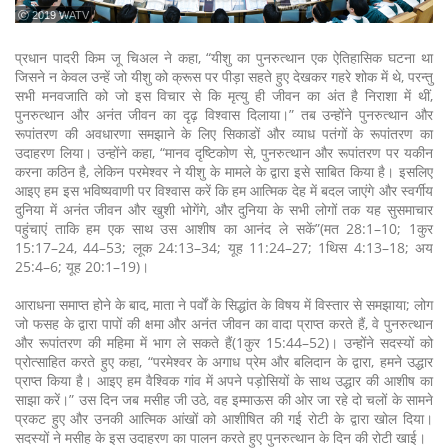
ⓒ 2019 WATV
प्रधान पादरी किम जू चिअल ने कहा, “यीशु का पुनरुत्थान एक ऐतिहासिक घटना था
जिसने न केवल उन्हें जो यीशु को क्रूस पर पीड़ा सहते हुए देखकर गहरे शोक में थे, परन्तु
सभी मनवजाति को जो इस विचार से कि मृत्यु ही जीवन का अंत है निराशा में थीं,
पुनरुत्थान और अनंत जीवन का दृढ़ विश्वास दिलाया।” तब उन्होंने पुनरुत्थान और
रूपांतरण की अवधारणा समझाने के लिए सिकाडों और व्याध पतंगों के रूपांतरण का
उदाहरण लिया। उन्होंने कहा, “मानव दृष्टिकोण से, पुनरुत्थान और रूपांतरण पर यकीन
करना कठिन है, लेकिन परमेश्वर ने यीशु के मामले के द्वारा इसे साबित किया है। इसलिए
आइए हम इस भविष्यवाणी पर विश्वास करें कि हम आत्मिक देह में बदल जाएंगे और स्वर्गीय
दुनिया में अनंत जीवन और खुशी भोगेंगे, और दुनिया के सभी लोगों तक यह सुसमाचार
पहुंचाएं ताकि हम एक साथ उस आशीष का आनंद ले सकें”(मत 28:1–10; 1कुर
15:17–24, 44–53; लूक 24:13–34; यूह 11:24–27; 1थिस 4:13–18; अय
25:4–6; यूह 20:1–19)।
आराधना समाप्त होने के बाद, माता ने पर्वों के सिद्धांत के विषय में विस्तार से समझाया; लोग
जो फसह के द्वारा पापों की क्षमा और अनंत जीवन का वादा प्राप्त करते हैं, वे पुनरुत्थान
और रूपांतरण की महिमा में भाग ले सकते हैं(1कुर 15:44–52)। उन्होंने सदस्यों को
प्रोत्साहित करते हुए कहा, “परमेश्वर के अगाध प्रेम और बलिदान के द्वारा, हमने उद्धार
प्राप्त किया है। आइए हम वैश्विक गांव में अपने पड़ोसियों के साथ उद्धार की आशीष का
साझा करें।” उस दिन जब मसीह जी उठे, वह इम्माऊस की ओर जा रहे दो चलों के सामने
प्रकट हुए और उनकी आत्मिक आंखों को आशीषित की गई रोटी के द्वारा खोल दिया।
सदस्यों ने मसीह के इस उदाहरण का पालन करते हुए पुनरुत्थान के दिन की रोटी खाई।