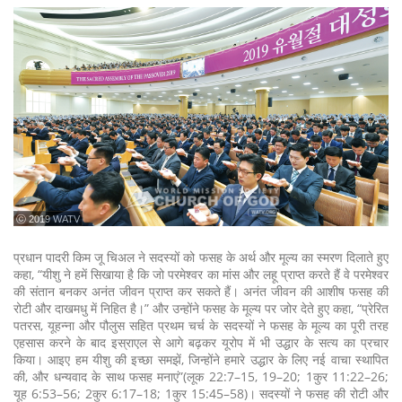
ⓒ 2019 WATV
प्रधान पादरी किम जू चिअल ने सदस्यों को फसह के अर्थ और मूल्य का स्मरण दिलाते हुए
कहा, “यीशु ने हमें सिखाया है कि जो परमेश्वर का मांस और लहू प्राप्त करते हैं वे परमेश्वर
की संतान बनकर अनंत जीवन प्राप्त कर सकते हैं। अनंत जीवन की आशीष फसह की
रोटी और दाखमधु में निहित है।” और उन्होंने फसह के मूल्य पर जोर देते हुए कहा, “प्रेरित
पतरस, यूहन्ना और पौलुस सहित प्रथम चर्च के सदस्यों ने फसह के मूल्य का पूरी तरह
एहसास करने के बाद इस्राएल से आगे बढ़कर यूरोप में भी उद्धार के सत्य का प्रचार
किया। आइए हम यीशु की इच्छा समझें, जिन्होंने हमारे उद्धार के लिए नई वाचा स्थापित
की, और धन्यवाद के साथ फसह मनाएं”(लूक 22:7–15, 19–20; 1कुर 11:22–26;
यूह 6:53–56; 2कुर 6:17–18; 1कुर 15:45–58)। सदस्यों ने फसह की रोटी और