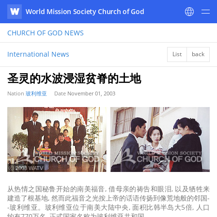
World Mission Society Church of God
WATV
CHURCH OF GOD
NEWS
International News
List
back
圣灵的水波浸湿贫脊的土地
Nation
玻利维亚
Date
November 01, 2003
ⓒ 2003 WATV
从热情之国秘鲁开始的南美福音, 借母亲的祷告和眼泪, 以及牺牲来
建造了根基地, 然而此福音之光按上帝的话语传扬到像荒地般的邻国-
-玻利维亚。玻利维亚位于南美大陆中央, 面积比韩半岛大5倍, 人口
约有770万名, 正式国家名称为玻利维亚共和国。