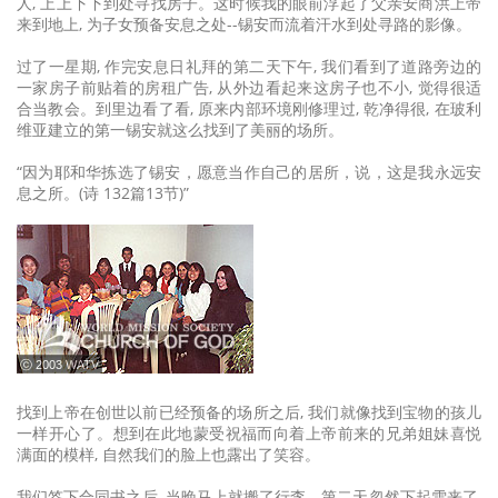
人, 上上下下到处寻找房子。这时候我的眼前浮起了父亲安商洪上帝
来到地上, 为子女预备安息之处--锡安而流着汗水到处寻路的影像。
过了一星期, 作完安息日礼拜的第二天下午, 我们看到了道路旁边的
一家房子前贴着的房租广告, 从外边看起来这房子也不小, 觉得很适
合当教会。到里边看了看, 原来内部环境刚修理过, 乾净得很, 在玻利
维亚建立的第一锡安就这么找到了美丽的场所。
“因为耶和华拣选了锡安，愿意当作自己的居所，说，这是我永远安
息之所。(诗 132篇13节)”
ⓒ 2003 WATV
找到上帝在创世以前已经预备的场所之后, 我们就像找到宝物的孩儿
一样开心了。想到在此地蒙受祝福而向着上帝前来的兄弟姐妹喜悦
满面的模样, 自然我们的脸上也露出了笑容。
我们签下合同书之后, 当晚马上就搬了行李。第二天忽然下起雪来了,