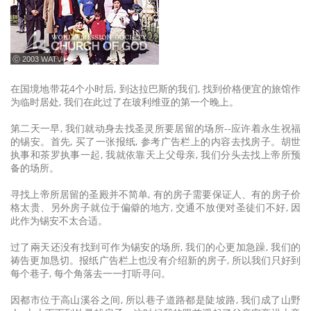
ⓒ 2003 WATV
在国境地带花4个小时后, 到达拉巴斯的我们, 找到价格便宜的旅馆作
为临时居处, 我们在此过了在玻利维亚的第一个晚上。
第二天一早, 我们就动身去找圣灵所要居留的场所--应许着永生祝福
的锡安。首先, 买了一张报纸, 参考广告栏上的内容去找房子。胡世
执事和茶罗执事一起, 我就依靠天上父母亲, 我们分头去找上帝所预
备的场所。
寻找上帝所居留的圣殿并不简单, 有的房子需要保证人、有的房子价
格太贵、另外房子就位于偏僻的地方, 交通不放便对圣徒们不好, 因
此作为锡安不太合适。
过了兩天还没有找到可作为锡安的场所, 我们的心更加急躁, 我们的
祷告更加恳切。报纸广告栏上也没有介绍新的房子, 所以我们只好到
每个巷子, 每个角落去一一打听寻问。
因都市位于高山溪谷之间, 所以巷子道路都是陡坡路, 我们成了山野