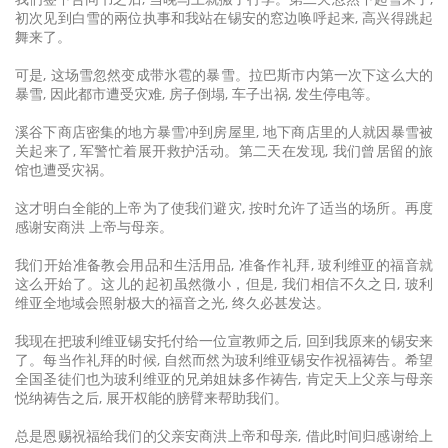
初次见到白雪的兩位执事和我站在锡安的窓边唤呼起来, 高兴得跳起
舞来了。
可是, 这场雪忽然变成带氷雹的暴雪。拉巴斯市内第一次下这么大的
暴雪, 因此都市遭受灾难, 房子倒塌, 车子出祸, 发生停电等。
溪谷下商店密集的地方暴雪冲到房屋里, 地下商店里的人就因暴雪被
关起来了, 军警忙着展开救护活动。第二天在发现, 我们曾居留的旅
馆也遭受灾祸。
这才明白全能的上帝为了使我们避灾, 按时允许了适当的场所。再度
感谢安商洪 上帝与母亲。
我们开始准备教会用品和生活用品, 准备作礼拜, 玻利维亚的福音就
这么开始了。这儿的起初虽然微小，但是, 我们相信不久之日, 玻利
维亚全地域会照射极大的福音之光, 终久必甚发达。
我现在把玻利维亚锡安托付给一位宣教师之后, 回到我原来的锡安来
了。每当作礼拜的时候, 自然而然为玻利维亚锡安作祝福祷告。希望
全国圣徒们也为玻利维亚的兄弟姐妹多作祷告, 肯定天上父亲与母亲
悦纳祷告之后, 展开权能的膀臂来帮助我们。
总是恩赐祝福给我们的父亲安商洪上帝和母亲, 借此时间归感谢给上