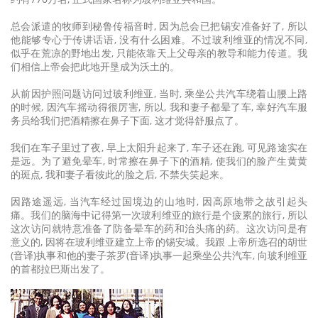
总会派遣的牧师到秘鲁传福音时, 因为总会已把锡安准备好了, 所以
他能够专心于传讲话语, 没有什么困难。不过玻利维亚的情况不同,
似乎在荒凉的野地出发, 只能依靠天上父母亲的教导和能力传道。我
们相信上帝会把此地开垦成为沃土的。
从前因护照问题访问过玻利维亚, 当时, 乘坐公共汽车绕着山腰上路
的时候, 因汽车摇动得很厉害, 所以, 我和妻子都晕了车, 幸好汽车服
务员给我们把酒精擦在鼻子下面, 这才觉得舒服点了。
我们在车子里过了夜, 早上太阳升起来了, 车子还在跑, 可见路途实在
是远。为了避免晕车, 时常擦在鼻子下的酒精, 使我们的脸产生黄黄
的斑点, 我和妻子看彼此的脸之后, 不禁失笑起来。
因路途遥远, 当汽车经过国境边的山地时, 因高原地带之故引起头
痛。我们的脑海中记得第一次玻利维亚的旅行是个疲累的旅行, 所以
这次访问就特意准备了防备晕车的药和治头痛的药。这次访问是有
意义的, 因将在玻利维亚建立上帝的锡安城。我跟 上帝所选召的胡世
(音译)执事和他的妻子茶罗(音译)执事一起乘坐公共汽车, 向玻利维亚
的首都拉巴斯出发了。