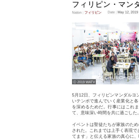
フィリピン・マン
Date
|
May 12, 2019
Nation
|
フィリピン
ⓒ 2019 WATV
5月12日、フィリピンマンダル
いテンポで進んでいく産業化と各
を深めるためだ。行事にはこれま
て、意味深い時間を共に過ごした
イベントは聖徒たちが家族のため
された。これまでは上手く表現で
てます」と伝える家族の真心に、