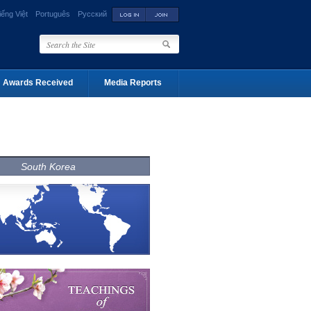
iếng Việt
Português
Русский
Awards Received
Media Reports
South Korea