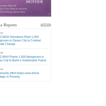
a Reports
net
Z WAO Volunteers Plant 1,000
roves in Davao City to Combat
mate Change
net
Z WAO Plants 1,000 Mangroves in
o City to Build a Sustainable Future
net
unity effort helps ease blood
tage in Penang