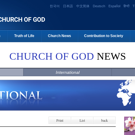
한국어
日本語
中文简体
Deutsch
Español
हिन्दी
T
n
Truth of Life
Church News
Contribution to Society
CHURCH OF GOD
NEWS
International
Print
List
back