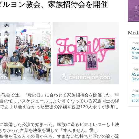
ダルヨン教会、家族招待会を開催
Medi
Inter
ASE
Mang
Cli
Inter
ASE
Dava
Inter
ヨン教会では、『母の日』に合わせて家族招待会を開催した。早
Comm
自の忙しいスケジュールにより薄くなっている家族同士の絆
shor
であまり会えなかった聖徒の家族や親戚120人余りが参加し
。
に準備した公演で始まった。家族に送るビデオレターも上映
きなかった言葉を映像を通して「すみません。愛し
映像を見る人々の目からも、すまない気持ちと喜びの涙が流