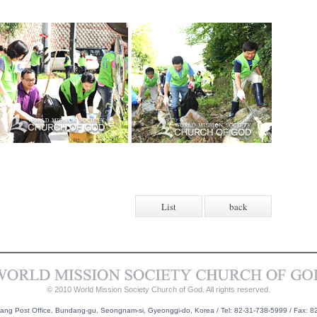
List
back
© 2010 World Mission Society Church of God. All rights reserved.
g Post Office, Bundang-gu, Seongnam-si, Gyeonggi-do, Korea / Tel: 82-31-738-5999 / Fax: 8