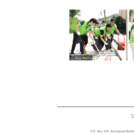
ⓒ 2012 WATV
P.O. Box 119, Seongnam Bundan