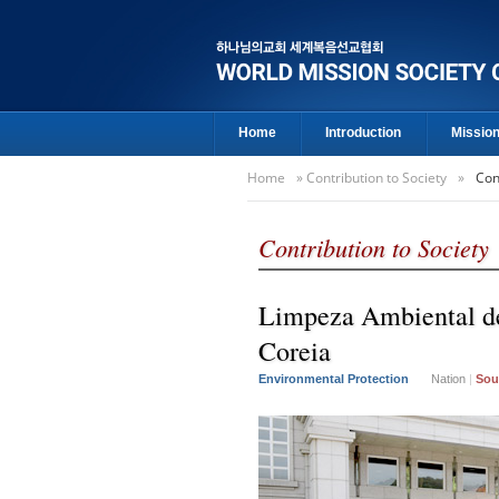
Home
Introduction
Missio
Home
»
Contribution to Society
»
Con
Contribution to Society
Limpeza Ambiental de
Coreia
Environmental Protection
Nation
|
Sou