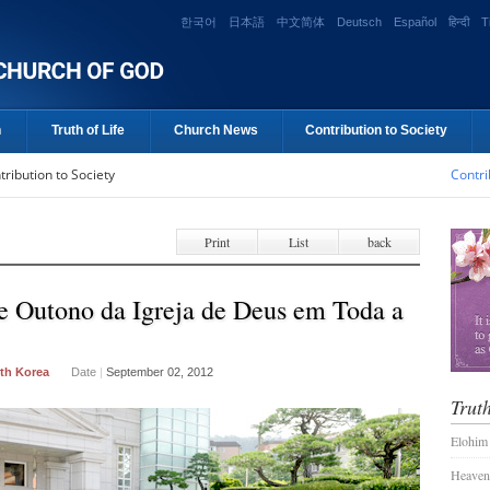
한국어
日本語
中文简体
Deutsch
Español
हिन्दी
T
n
Truth of Life
Church News
Contribution to Society
tribution to Society
Contri
Print
List
back
 Outono da Igreja de Deus em Toda a
th Korea
Date
|
September 02, 2012
Truth
Elohim
Heaven