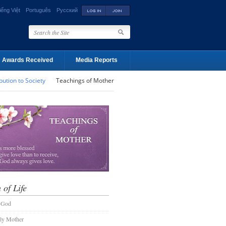
iếng Việt
Português
Русский
Awards Received
Media Reports
bution to Society
Teachings of Mother
 of Life
 God
ly Mother