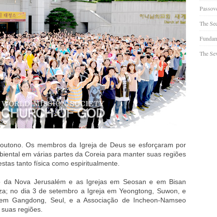
Passov
The Se
Fundam
The Sev
outono. Os membros da Igreja de Deus se esforçaram por
iental em várias partes da Coreia para manter suas regiões
stas tanto física como espiritualmente.
o da Nova Jerusalém e as Igrejas em Seosan e em Bisan
za; no dia 3 de setembro a Igreja em Yeongtong, Suwon, e
 em Gangdong, Seul, e a Associação de Incheon-Namseo
 suas regiões.