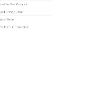
er of the New Covenant
cond Coming Christ
ental Truths
en Feasts in Three Times