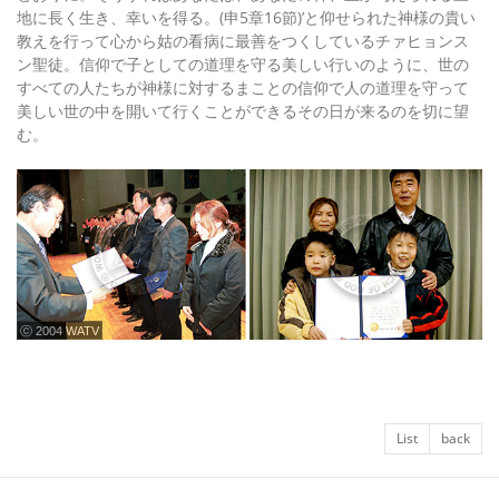
地に長く生き、幸いを得る。(申5章16節)’と仰せられた神様の貴い
教えを行って心から姑の看病に最善をつくしているチァヒョンス
ン聖徒。信仰で子としての道理を守る美しい行いのように、世の
すべての人たちが神様に対するまことの信仰で人の道理を守って
美しい世の中を開いて行くことができるその日が来るのを切に望
む。
ⓒ 2004 WATV
List
back