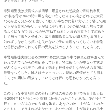
愛を実践します”と伝えた。
車賢順聖徒は授賞式以後簡単に用意された懇談会で洪建杓市長
が“私も母が3年の間中風を病む中亡くなりその病がどれほど大変
なのかよく分かる”と言い、“難しい事なのに若い方がよく堪えて頭
が下がる苦労が多い。子が親に孝行すればその福がまた帰って来
るようになる”と言いながら重ねて励ましと褒め言葉をして慰めら
れて帰って来たと伝えた。富川市関係者は‘長い間大変な看病を人
知れずしながらも笑いを失わないで子の道理をつくしている特別
な善行が認められて今回の受賞を決めるようになった’と言った。
車賢順聖徒夫婦は去る2000年冬に急に脳卒中で倒れた姑を進んで
連れてきて心からの看病をしている。特に痴ほうが重なって状況
が悪くなった現実でも倦まず弛まず神様を信じながら姑の看病に
最善をつくした。隣人はチァヒョンスン聖徒の表情がとても明る
くてその間姑の看病をしているとは夢にも思わなかったと言っ
た。
このような車賢順聖徒の善行は神様の教会の便りである十四万四
千2004年10月号に‘光と塩’欄に紹介されたことがある。愛が冷えて
行くこのごろ‘あなたの父母を敬え。あなたの神、主が命じられた
とおりに。そうすればあなたは、あなたの神、主が与えられる土