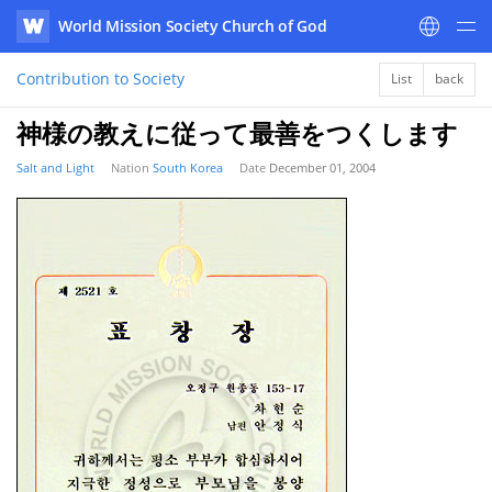
World Mission Society Church of God
WATV
Contribution to Society
List
back
神様の教えに従って最善をつくします
Salt and Light
Nation
South Korea
Date
December 01, 2004