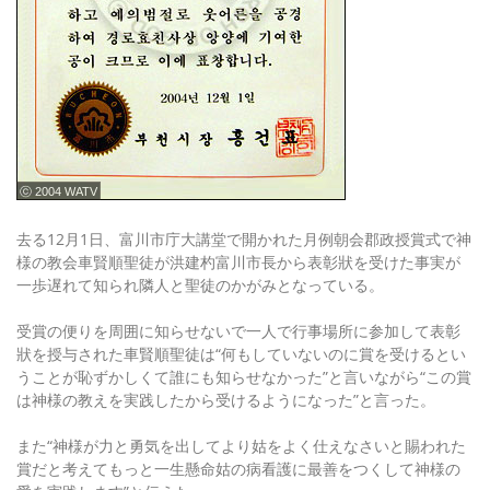
ⓒ 2004 WATV
去る12月1日、富川市庁大講堂で開かれた月例朝会郡政授賞式で神
様の教会車賢順聖徒が洪建杓富川市長から表彰狀を受けた事実が
一歩遅れて知られ隣人と聖徒のかがみとなっている。
受賞の便りを周囲に知らせないで一人で行事場所に参加して表彰
狀を授与された車賢順聖徒は“何もしていないのに賞を受けるとい
うことが恥ずかしくて誰にも知らせなかった”と言いながら“この賞
は神様の教えを実践したから受けるようになった”と言った。
また“神様が力と勇気を出してより姑をよく仕えなさいと賜われた
賞だと考えてもっと一生懸命姑の病看護に最善をつくして神様の