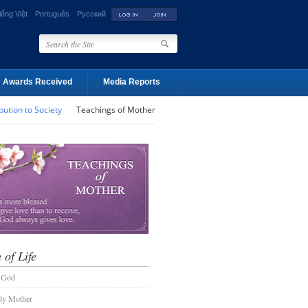
iếng Việt
Português
Русский
Awards Received
Media Reports
bution to Society
Teachings of Mother
 of Life
 God
ly Mother