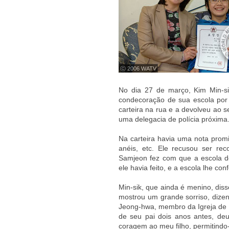
ⓒ 2006 WATV
No dia 27 de março, Kim Min-s
condecoração de sua escola por
carteira na rua e a devolveu ao
uma delegacia de polícia próxima
Na carteira havia uma nota prom
anéis, etc. Ele recusou ser re
Samjeon fez com que a escola d
ele havia feito, e a escola lhe c
Min-sik, que ainda é menino, dis
mostrou um grande sorriso, dizen
Jeong-hwa, membro da Igreja de De
de seu pai dois anos antes, deu
coragem ao meu filho, permitindo