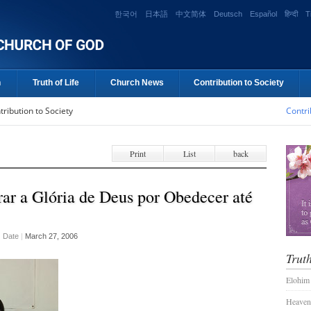
한국어
日本語
中文简体
Deutsch
Español
हिन्दी
T
n
Truth of Life
Church News
Contribution to Society
tribution to Society
Contri
Print
List
back
ar a Glória de Deus por Obedecer até
Date
|
March 27, 2006
Truth
Elohim
Heaven