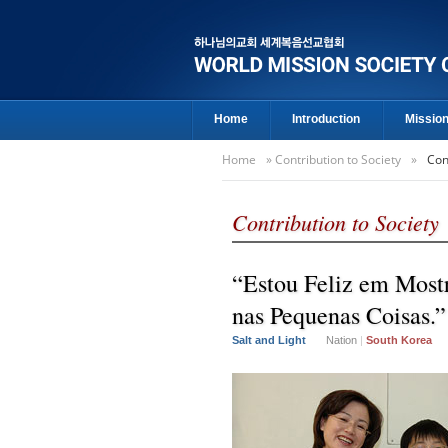
Home
Introduction
Missio
Home
»
Contribution to Society
»
Con
Contribution to Society
“Estou Feliz em Mostr
nas Pequenas Coisas.”
Salt and Light
Nation
|
South Korea