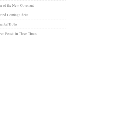
er of the New Covenant
cond Coming Christ
ental Truths
en Feasts in Three Times