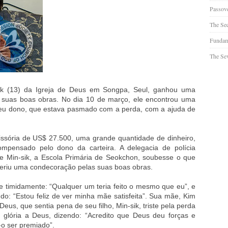
Passov
The Se
Fundam
The Sev
ik (13) da Igreja de Deus em Songpa, Seul, ganhou uma
 suas boas obras. No dia 10 de março, ele encontrou uma
 seu dono, que estava pasmado com a perda, com a ajuda de
.
issória de US$ 27.500, uma grande quantidade de dinheiro,
compensado pelo dono da carteira. A delegacia de polícia
e Min-sik, a Escola Primária de Seokchon, soubesse o que
onferiu uma condecoração pelas suas boas obras.
se timidamente: “Qualquer um teria feito o mesmo que eu”, e
do: “Estou feliz de ver minha mãe satisfeita”. Sua mãe, Kim
us, que sentia pena de seu filho, Min-sik, triste pela perda
 glória a Deus, dizendo: “Acredito que Deus deu forças e
-o ser premiado”.