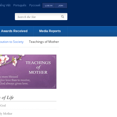
iếng Việt
Português
Русский
Awards Received
Media Reports
bution to Society
Teachings of Mother
 of Life
 God
ly Mother