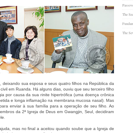
Passov
The Se
Fundam
The Sev
o, deixando sua esposa e seus quatro filhos na República da
a civil em Ruanda. Há alguns dias, ouviu que seu terceiro filho
ia por causa da sua rinite hipertrófica (uma doença crônica
etida e longa inflamação na membrana mucosa nasal). Mas
 para enviar à sua família para a operação de seu filho. Ao
s membros da 2ª Igreja de Deus em Gwangjin, Seul, decidiram
le.
a ajuda, mas no final a aceitou quando soube que a Igreja de