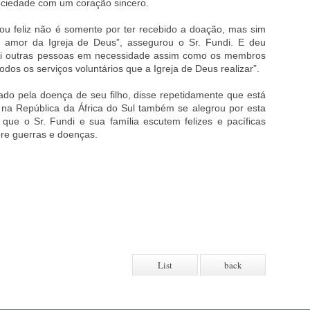
ociedade com um coração sincero.
tou feliz não é somente por ter recebido a doação, mas sim
o amor da Igreja de Deus”, assegurou o Sr. Fundi. E deu
rei outras pessoas em necessidade assim como os membros
todos os serviços voluntários que a Igreja de Deus realizar”.
do pela doença de seu filho, disse repetidamente que está
ia na República da África do Sul também se alegrou por esta
 que o Sr. Fundi e sua família escutem felizes e pacíficas
obre guerras e doenças.
List
back