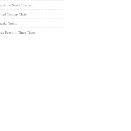
er of the New Covenant
cond Coming Christ
ental Truths
en Feasts in Three Times