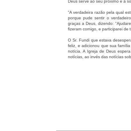
Deus serve ao seu próximo e à s
“A verdadeira razão pela qual es
porque pude sentir o verdadeir
graças a Deus, dizendo: “Ajuda
fizeram comigo, e participarei de 
O Sr. Fundi que estava desespera
feliz, e adicionou que sua famíl
notícia. A Igreja de Deus espera
notícias, ao invés das notícias s