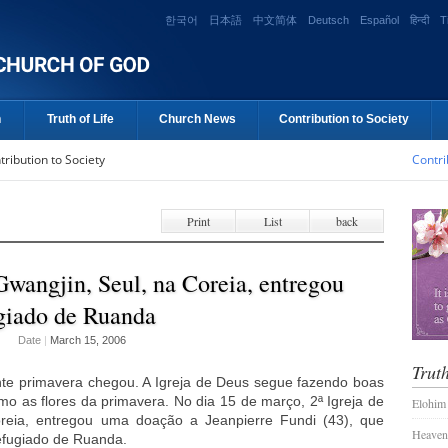
한국어
日本語
中文简体
Deutsch
Español
हिन्दी
T
n
Truth of Life
Church News
Contribution to Society
tribution to Society
Contri
Print
List
back
Gwangjin, Seul, na Coreia, entregou
giado de Ruanda
Date
|
March 15, 2006
Truth
nte primavera chegou. A Igreja de Deus segue fazendo boas
mo as flores da primavera. No dia 15 de março, 2ª Igreja de
Elohim
reia, entregou uma doação a Jeanpierre Fundi (43), que
Heaven
fugiado de Ruanda.