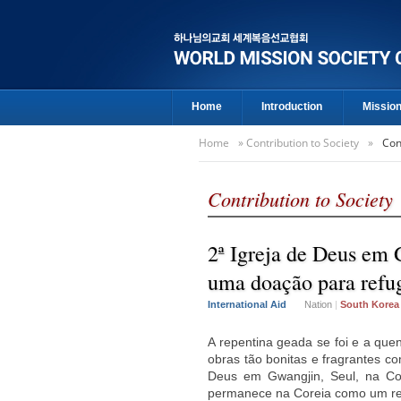
Home
Introduction
Missio
Home
»
Contribution to Society
»
Con
Contribution to Society
2ª Igreja de Deus em 
uma doação para refu
International Aid
Nation
|
South Korea
A repentina geada se foi e a que
obras tão bonitas e fragrantes co
Deus em Gwangjin, Seul, na Co
permanece na Coreia como um re