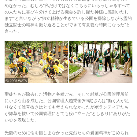
めなかった。むしろ“私だけではなくこちらにいらっしゃるすべて
の人たちに喜びを分けて上げる機会を許し賜た神様に感謝いたし
ます”と言いながら“独立精神が生きている公園を掃除しながら霊的
独立闘士の精神を振り返ることができて有意義な時間になった”と
言った。
ⓒ 2005 WATV
聖徒たちが除去した汚物と各種ごみ、そして雑草が公園管理所前
に小さな山を成した。公園管理人趙乗奎(59歳)さんは“働く人が足
りなくて雑草抜きはとても考えられなかったがボランティアたち
が雑草を抜いて公園管理にとても役に立った”としきりにありがた
い心を表現した。
光復のために命を惜しまなかった先烈たちの愛国精神がこめられ