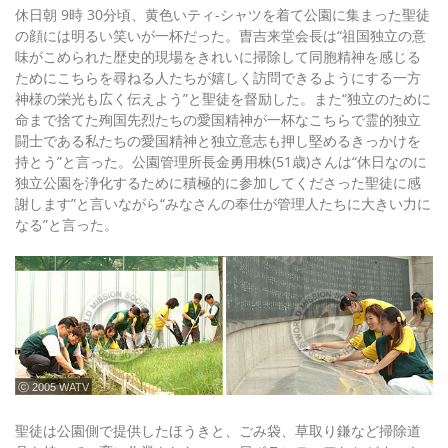
休日朝 9時 30分頃、黄色いティ-シャツを着て公園に集まった聖徒
の顔には明るい笑いが一杯だった。曺吉来堂会長は“祖国独立の意
味がこめられた歴史的現場をきれいに掃除して同胞精神を感じる
ためにこちらを尋ねる人たちが嬉しく訪問できるようにする一方
神様の栄光も広く伝えよう”と聖徒を督励した。また“独立のために
命まで捨てた殉国先烈たちの愛国精神が一杯なこちらで霊的独立
闘士である私たちの愛国精神と独立意志も押し堅めるきっかけを
持とう”と言った。公園管理所長金勇用株(51歳)さんは“休日なのに
独立公園を浄化するために積極的に参加してくださった聖徒に感
謝します”と言いながら“みなさんの奉仕が管理人たちに大きい力に
なる”と言った。
ⓒ 2005 WATV
聖徒は公園側で提供したほうきと、ごみ袋、草取り鎌など掃除道