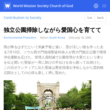
World Mission Society Church of God
WATV
Contribution to Society
List
back
独立公園掃除しながら愛国心を育てて
Environmental Protection
Nation
South Korea
Date
July 10, 2005
雨が降るはずだという気象予報と違い、雲が涼しい陰を作った去
る7月10日、ソウル西大門地域聖徒80余人が西大門独立公園で環境
浄化運動を広げた。管理人員削減で公園管理が大変だという便り
を伝え聞いた聖徒が一斉に助けの手伝けを自ら願って出掛けた。
この日ボランティアに出た聖徒は歷史現場を浄化しながら霊的独
立闘士としての心得も新しく押し堅めた。