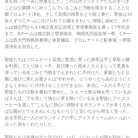
具を持って一斉に作業をした。この日ボランティアたちがすべき
ことは公園隅々にめりこんでいるごみと汚物を除去することと公
園プロムナ-ド浄化、そして花壇の雑草をとり除く事だ。聖徒は30
余人ずつ三チ-ムに分けられて公園をきれいに掃除し始めた。Aチ-
ムは独立門から3·1独立宣言記念塔と管理事務室を通って1号売店
まで、Bチームは独立館と壁泉噴水、殉国先烈追念塔一帯、Cチー
ムは西大門刑務所裏側と体育施設、プロムナードと駐車場 一帯環
境浄化を担当した。
聖徒たちはプロムナード花壇に繁茂に育った雑草は手と草取り鎌
を利用してとり除く一方、前日降った雨水と入りまじって悪臭を
漂っている生ごみと汚物までもきれいに片付けた。家族たちと公
園に遊びに来たお婆さんは“やれやれ。どうやったらあのようにく
まなくきれいに片付けることができるか。本当に一人の上手だ”と
聖徒たちの活動を重ねて誉めた。コ-ヒーと飲み物を売っているお
ばさんは、汗を流して熱心に草を除いているある聖徒にアイスコ
ーヒーを渡して“こんなに熱心に掃除するボランティアが多くなれ
ば公園がとてもきれいになるだろう”と言いながら明るく笑った。
ある市民は一人のボランティアの手にアイスクリームがいっぱい
入った袋をくれたりした。
聖徒たちは全身が土と汗でびしょびしょになったが誰も顔をしか