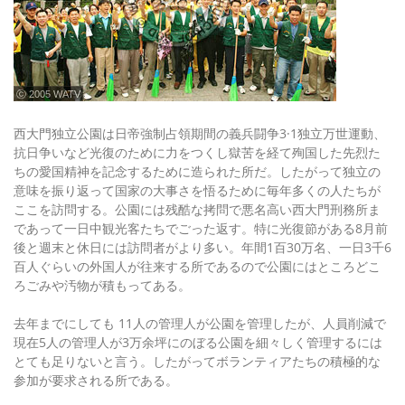
ⓒ 2005 WATV
西大門独立公園は日帝強制占領期間の義兵闘争3·1独立万世運動、
抗日争いなど光復のために力をつくし獄苦を経て殉国した先烈た
ちの愛国精神を記念するために造られた所だ。したがって独立の
意味を振り返って国家の大事さを悟るために毎年多くの人たちが
ここを訪問する。公園には残酷な拷問で悪名高い西大門刑務所ま
であって一日中観光客たちでごった返す。特に光復節がある8月前
後と週末と休日には訪問者がより多い。年間1百30万名、一日3千6
百人ぐらいの外国人が往来する所であるので公園にはところどこ
ろごみや汚物が積もってある。
去年までにしても 11人の管理人が公園を管理したが、人員削減で
現在5人の管理人が3万余坪にのぼる公園を細々しく管理するには
とても足りないと言う。したがってボランティアたちの積極的な
参加が要求される所である。