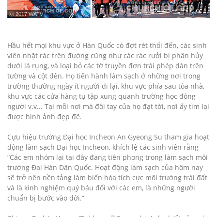
ⓒ 2017 WATV
Hầu hết mọi khu vực ở Hàn Quốc có đợt rét thổi đến, các sinh
viên nhặt rác trên đường cũng như các rác rưởi bị phân hủy
dưới lá rụng, và loại bỏ các tờ truyền đơn trái phép dán trên
tường và cột đèn. Họ tiến hành làm sạch ở những nơi trong
trường thường ngày ít người đi lại, khu vực phía sau tòa nhà,
khu vực các cửa hàng tụ tập xung quanh trường học đông
người v.v... Tại mỗi nơi mà đôi tay của họ đạt tới, nơi ấy tìm lại
được hình ảnh đẹp đẽ.
Cựu hiệu trưởng Đại học Incheon An Gyeong Su tham gia hoạt
động làm sạch Đại học Incheon, khích lệ các sinh viên rằng
“Các em nhóm lại tại đây đang tiên phong trong làm sạch môi
trường Đại Hàn Dân Quốc. Hoạt động làm sạch của hôm nay
sẽ trở nên nền tảng làm biến hóa tích cực môi trường trái đất
và là kinh nghiệm quý báu đối với các em, là những người
chuẩn bị bước vào đời.”