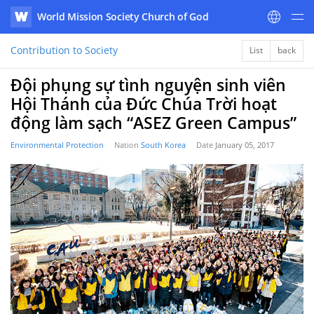
World Mission Society Church of God
WATV
Contribution to Society
List
back
Đội phụng sự tình nguyện sinh viên
Hội Thánh của Đức Chúa Trời hoạt
động làm sạch “ASEZ Green Campus”
Environmental Protection
Nation
South Korea
Date
January 05, 2017