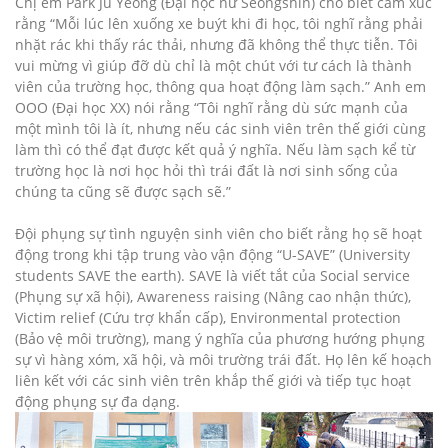
Chị em Park Ju Yeong (Đại học nữ Seongshin) cho biết cảm xúc
rằng “Mỗi lúc lên xuống xe buýt khi đi học, tôi nghĩ rằng phải
nhặt rác khi thấy rác thải, nhưng đã không thể thực tiễn. Tôi
vui mừng vì giúp đỡ dù chỉ là một chút với tư cách là thành
viên của trường học, thông qua hoạt động làm sạch.” Anh em
OOO (Đại học XX) nói rằng “Tôi nghĩ rằng dù sức mạnh của
một mình tôi là ít, nhưng nếu các sinh viên trên thế giới cùng
làm thì có thể đạt được kết quả ý nghĩa. Nếu làm sạch kể từ
trường học là nơi học hỏi thì trái đất là nơi sinh sống của
chúng ta cũng sẽ được sạch sẽ.”
Đội phụng sự tình nguyện sinh viên cho biết rằng họ sẽ hoạt
động trong khi tập trung vào vận động “U-SAVE” (University
students SAVE the earth). SAVE là viết tắt của Social service
(Phụng sự xã hội), Awareness raising (Nâng cao nhận thức),
Victim relief (Cứu trợ khẩn cấp), Environmental protection
(Bảo vệ môi trường), mang ý nghĩa của phương hướng phụng
sự vì hàng xóm, xã hội, và môi trường trái đất. Họ lên kế hoạch
liên kết với các sinh viên trên khắp thế giới và tiếp tục hoạt
động phụng sự đa dạng.