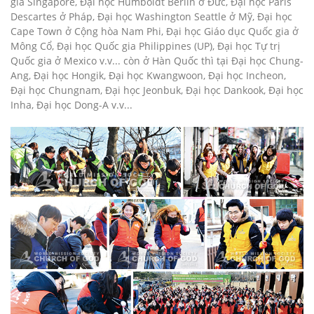
gia Singapore, Đại học Humboldt Berlin ở Đức, Đại học Paris
Descartes ở Pháp, Đại học Washington Seattle ở Mỹ, Đại học
Cape Town ở Cộng hòa Nam Phi, Đại học Giáo dục Quốc gia ở
Mông Cổ, Đại học Quốc gia Philippines (UP), Đại học Tự trị
Quốc gia ở Mexico v.v... còn ở Hàn Quốc thì tại Đại học Chung-
Ang, Đại học Hongik, Đại học Kwangwoon, Đại học Incheon,
Đại học Chungnam, Đại học Jeonbuk, Đại học Dankook, Đại học
Inha, Đại học Dong-A v.v...