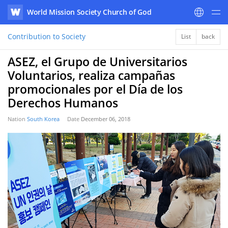
World Mission Society Church of God
WATV
Contribution to Society
List
back
ASEZ, el Grupo de Universitarios
Voluntarios, realiza campañas
promocionales por el Día de los
Derechos Humanos
Nation
South Korea
Date
December 06, 2018