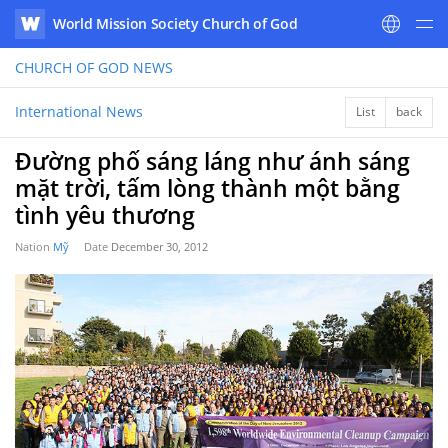
World Mission Society Church of God
WATV
CHURCH OF GOD
NEWS
International News
List
back
Đường phố sáng láng như ánh sáng
mặt trời, tấm lòng thành một bằng
tình yêu thương
Nation
Mỹ
Date
December 30, 2012