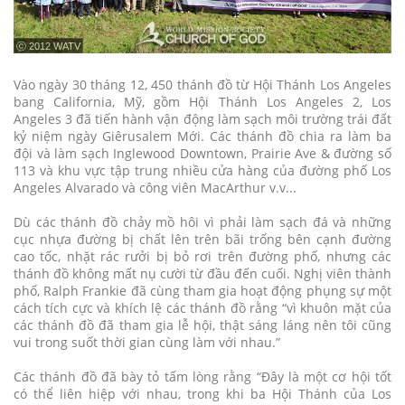
ⓒ 2012 WATV
Vào ngày 30 tháng 12, 450 thánh đồ từ Hội Thánh Los Angeles
bang California, Mỹ, gồm Hội Thánh Los Angeles 2, Los
Angeles 3 đã tiến hành vận động làm sạch môi trường trái đất
kỷ niệm ngày Giêrusalem Mới. Các thánh đồ chia ra làm ba
đội và làm sạch Inglewood Downtown, Prairie Ave & đường số
113 và khu vực tập trung nhiều cửa hàng của đường phố Los
Angeles Alvarado và công viên MacArthur v.v...
Dù các thánh đồ chảy mồ hôi vì phải làm sạch đá và những
cục nhựa đường bị chất lên trên bãi trống bên cạnh đường
cao tốc, nhặt rác rưởi bị bỏ rơi trên đường phố, nhưng các
thánh đồ không mất nụ cười từ đầu đến cuối. Nghị viên thành
phố, Ralph Frankie đã cùng tham gia hoạt động phụng sự một
cách tích cực và khích lệ các thánh đồ rằng “vì khuôn mặt của
các thánh đồ đã tham gia lễ hội, thật sáng láng nên tôi cũng
vui trong suốt thời gian cùng làm với nhau.”
Các thánh đồ đã bày tỏ tấm lòng rằng “Đây là một cơ hội tốt
có thể liên hiệp với nhau, trong khi ba Hội Thánh của Los