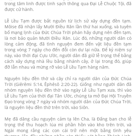
trong tâm linh được tinh sạch thông qua Đại Lễ Chuộc Tội, đã
được cử hành.
Lễ Lều Tạm được bắt nguồn từ lịch sử xây dựng đền tạm.
Môise đã nhận lấy Mười Điều Răn lần thứ hai xuống, và tuyên
bố mạng lịnh của Đức Chúa Trời phán hãy dựng nên đền tạm,
là nơi bảo quản Mười Điều Răn. Lúc đó, những người dân có
lòng cảm động, đã tình nguyện đem đến vật liệu đền tạm
trong vòng 7 ngày cho đến đỗi còn dư lại nữa. Để kỷ niệm sự
này, vào thời đại Cựu Ước, người dân đã giữ lễ trọng thể bằng
cách xây dựng nhà lều bằng nhánh cây, ở lại trong đó, giúp
đỡ lẫn nhau và mừng rỡ vào Lễ Lều Tạm hàng năm.
Nguyên liệu đền thờ và cây chỉ ra người dân của Đức Chúa
Trời (Giêrêmi 5:14, Êphêsô 2:20-22). Giống như người dân đã
nhóm nguyên liệu đền thờ vào ngày Lễ Lều Tạm xưa, thì vào
Lễ Lều Tạm của thời đại Tân Ước, chúng ta mở Đại Hội Truyền
Đạo trong vòng 7 ngày và nhóm người dân của Đức Chúa Trời,
là nguyên liệu đền thờ trên trời, vào Siôn.
Mẹ đã dâng cầu nguyện cảm tạ lên Cha, là Đấng ban cho lễ
trọng thể thu hoạch lúa mì phần hồn vào kho trên trời, và
Ngài mong rằng các con cái trở nên một bằng tình yêu