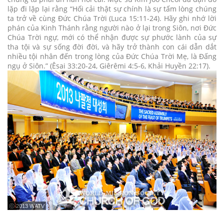
lặp đi lặp lại rằng “Hối cải thật sự chính là sự tấm lòng chúng
ta trở về cùng Đức Chúa Trời (Luca 15:11-24). Hãy ghi nhớ lời
phán của Kinh Thánh rằng người nào ở lại trong Siôn, nơi Đức
Chúa Trời ngự, mới có thể nhận được sự phước lành của sự
tha tội và sự sống đời đời, và hãy trở thành con cái dẫn dắt
nhiều tội nhân đến trong lòng của Đức Chúa Trời Mẹ, là Đấng
ngụ ở Siôn.” (Êsai 33:20-24, Giêrêmi 4:5-6, Khải Huyền 22:17).
ⓒ 2013 WATV