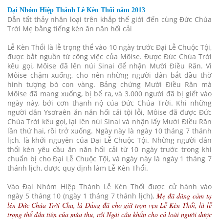
Đại Nhóm Hiệp Thánh Lễ Kèn Thổi năm 2013
Dẫn tất thảy nhân loại trên khắp thế giới đến cùng Đức Chúa
Trời Mẹ bằng tiếng kèn ăn năn hối cải
Lễ Kèn Thổi là lễ trọng thể vào 10 ngày trước Đại Lễ Chuộc Tội,
được bắt nguồn từ công việc của Môise. Được Đức Chúa Trời
kêu gọi, Môise đã lên núi Sinai để nhận Mười Điều Răn. Vì
Môise chậm xuống, cho nên những người dân bắt đầu thờ
hình tượng bò con vàng. Bảng chứng Mười Điều Răn mà
Môise đã mang xuống, bị bể ra, và 3.000 người đã bị giết vào
ngày này, bởi cơn thạnh nộ của Đức Chúa Trời. Khi những
người dân Ysơraên ăn năn hối cải tội lỗi, Môise đã được Đức
Chúa Trời kêu gọi, lại lên núi Sinai và nhận lấy Mười Điều Răn
lần thứ hai, rồi trở xuống. Ngày này là ngày 10 tháng 7 thánh
lịch, là khởi nguyên của Đại Lễ Chuộc Tội. Những người dân
thổi kèn yêu cầu ăn năn hối cải từ 10 ngày trước trong khi
chuẩn bị cho Đại Lễ Chuộc Tội, và ngày này là ngày 1 tháng 7
thánh lịch, được quy định làm Lễ Kèn Thổi.
Vào Đại Nhóm Hiệp Thánh Lễ Kèn Thổi được cử hành vào
ngày 5 tháng 10 (ngày 1 tháng 7 thánh lịch),
Mẹ đã dâng cảm tạ
lên Đức Chúa Trời Cha, là Đấng đã cho giữ trọn vẹn Lễ Kèn Thổi, là lễ
trọng thể đầu tiên của mùa thu, rồi Ngài cầu khẩn cho cả loài người được