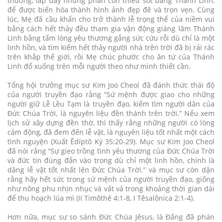
thương, lấp đầy những phần còn thiếu sót bằng Thánh Linh,
để được biến hóa thành hình ảnh đẹp đẽ và trọn vẹn. Cùng
lúc, Mẹ đã cầu khẩn cho trở thành lễ trọng thể của niềm vui
bằng cách hết thảy đều tham gia vận động giáng lâm Thánh
Linh bằng tấm lòng yêu thương gắng sức cứu rỗi dù chỉ là một
linh hồn, và tìm kiếm hết thảy người nhà trên trời đã bị rải rác
trên khắp thế giới, rồi Mẹ chúc phước cho ân tứ của Thánh
Linh đổ xuống trên mỗi người theo như mình thiết cần.
Tổng hội trưởng mục sư Kim Joo Cheol đã đánh thức thái độ
của người truyền đạo rằng “Sứ mệnh được giao cho những
người giữ Lễ Lều Tạm là truyền đạo, kiếm tìm người dân của
Đức Chúa Trời, là nguyên liệu đền thánh trên trời.” Nếu xem
lịch sử xây dựng đền thờ, thì thấy rằng những người có lòng
cảm động, đã đem đến lễ vật, là nguyên liệu tốt nhất một cách
tình nguyện (Xuất Êdíptô Ký 35:20-29). Mục sư Kim Joo Cheol
đã nói rằng “Sự gieo trồng tình yêu thương của Đức Chúa Trời
và đức tin đúng đắn vào trong dù chỉ một linh hồn, chính là
dâng lễ vật tốt nhất lên Đức Chúa Trời.” và mục sư còn dặn
rằng hãy hết sức trong sứ mệnh của người truyền đạo, giống
như nông phu nhịn nhục và vất vả trong khoảng thời gian dài
để thu hoạch lúa mì (II Timôthê 4:1-8, I Têsalônica 2:1-4).
Hơn nữa, mục sư so sánh Đức Chúa Jêsus, là Đấng đã phán