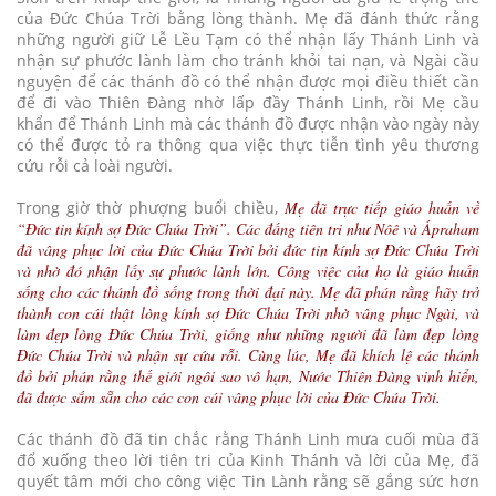
của Đức Chúa Trời bằng lòng thành. Mẹ đã đánh thức rằng
những người giữ Lễ Lều Tạm có thể nhận lấy Thánh Linh và
nhận sự phước lành làm cho tránh khỏi tai nạn, và Ngài cầu
nguyện để các thánh đồ có thể nhận được mọi điều thiết cần
để đi vào Thiên Đàng nhờ lấp đầy Thánh Linh, rồi Mẹ cầu
khẩn để Thánh Linh mà các thánh đồ được nhận vào ngày này
có thể được tỏ ra thông qua việc thực tiễn tình yêu thương
cứu rỗi cả loài người.
Trong giờ thờ phượng buổi chiều,
Mẹ đã trực tiếp giáo huấn về
“Đức tin kính sợ Đức Chúa Trời”. Các đấng tiên tri như Nôê và Ápraham
đã vâng phục lời của Đức Chúa Trời bởi đức tin kính sợ Đức Chúa Trời
và nhờ đó nhận lấy sự phước lành lớn. Công việc của họ là giáo huấn
sống cho các thánh đồ sống trong thời đại này. Mẹ đã phán rằng hãy trở
thành con cái thật lòng kính sợ Đức Chúa Trời nhờ vâng phục Ngài, và
làm đẹp lòng Đức Chúa Trời, giống như những người đã làm đẹp lòng
Đức Chúa Trời và nhận sự cứu rỗi. Cùng lúc, Mẹ đã khích lệ các thánh
đồ bởi phán rằng thế giới ngôi sao vô hạn, Nước Thiên Đàng vinh hiển,
đã được sắm sẵn cho các con cái vâng phục lời của Đức Chúa Trời.
Các thánh đồ đã tin chắc rằng Thánh Linh mưa cuối mùa đã
đổ xuống theo lời tiên tri của Kinh Thánh và lời của Mẹ, đã
quyết tâm mới cho công việc Tin Lành rằng sẽ gắng sức hơn