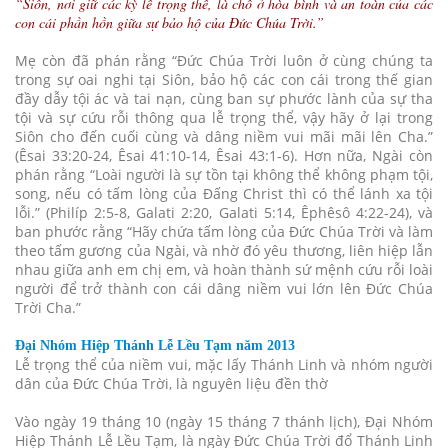
“Siôn, nơi giữ các kỳ lễ trọng thể, là chỗ ở hòa bình và an toàn của các
con cái phần hồn giữa sự bảo hộ của Đức Chúa Trời.”
Mẹ còn đã phán rằng “Đức Chúa Trời luôn ở cùng chúng ta
trong sự oai nghi tại Siôn, bảo hộ các con cái trong thế gian
đầy dẫy tội ác và tai nạn, cùng ban sự phước lành của sự tha
tội và sự cứu rỗi thông qua lễ trọng thể, vậy hãy ở lại trong
Siôn cho đến cuối cùng và dâng niềm vui mãi mãi lên Cha.”
(Êsai 33:20-24, Êsai 41:10-14, Êsai 43:1-6). Hơn nữa, Ngài còn
phán rằng “Loài người là sự tồn tại không thể không phạm tội,
song, nếu có tấm lòng của Đấng Christ thì có thể lánh xa tội
lỗi.” (Philíp 2:5-8, Galati 2:20, Galati 5:14, Êphêsô 4:22-24), và
ban phước rằng “Hãy chứa tấm lòng của Đức Chúa Trời và làm
theo tấm gương của Ngài, và nhờ đó yêu thương, liên hiệp lẫn
nhau giữa anh em chị em, và hoàn thành sứ mệnh cứu rỗi loài
người để trở thành con cái dâng niềm vui lớn lên Đức Chúa
Trời Cha.”
Đại Nhóm Hiệp Thánh Lễ Lều Tạm năm 2013
Lễ trọng thể của niềm vui, mặc lấy Thánh Linh và nhóm người
dân của Đức Chúa Trời, là nguyên liệu đền thờ
Vào ngày 19 tháng 10 (ngày 15 tháng 7 thánh lịch), Đại Nhóm
Hiệp Thánh Lễ Lều Tạm, là ngày Đức Chúa Trời đổ Thánh Linh