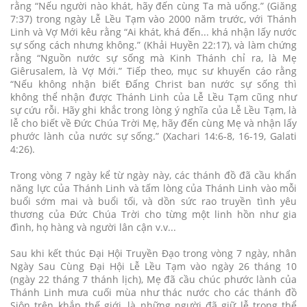
rằng “Nếu người nào khát, hãy đến cùng Ta mà uống.” (Giăng
7:37) trong ngày Lễ Lều Tạm vào 2000 năm trước, với Thánh
Linh và Vợ Mới kêu rằng “Ai khát, khá đến... khá nhận lấy nước
sự sống cách nhưng không.” (Khải Huyền 22:17), và làm chứng
rằng “Nguồn nước sự sống mà Kinh Thánh chỉ ra, là Mẹ
Giêrusalem, là Vợ Mới.” Tiếp theo, mục sư khuyến cáo rằng
“Nếu không nhận biết Đấng Christ ban nước sự sống thì
không thể nhận được Thánh Linh của Lễ Lều Tạm cũng như
sự cứu rỗi. Hãy ghi khắc trong lòng ý nghĩa của Lễ Lều Tạm, là
lễ cho biết về Đức Chúa Trời Mẹ, hãy đến cùng Mẹ và nhận lấy
phước lành của nước sự sống.” (Xachari 14:6-8, 16-19, Galati
4:26).
Trong vòng 7 ngày kể từ ngày này, các thánh đồ đã cầu khẩn
năng lực của Thánh Linh và tấm lòng của Thánh Linh vào mỗi
buổi sớm mai và buổi tối, và dồn sức rao truyền tình yêu
thương của Đức Chúa Trời cho từng một linh hồn như gia
đình, họ hàng và người lân cận v.v...
Sau khi kết thúc Đại Hội Truyền Đạo trong vòng 7 ngày, nhân
Ngày Sau Cùng Đại Hội Lễ Lều Tạm vào ngày 26 tháng 10
(ngày 22 tháng 7 thánh lịch), Mẹ đã cầu chúc phước lành của
Thánh Linh mưa cuối mùa như thác nước cho các thánh đồ
Siôn trên khắp thế giới, là những người đã giữ lễ trọng thể