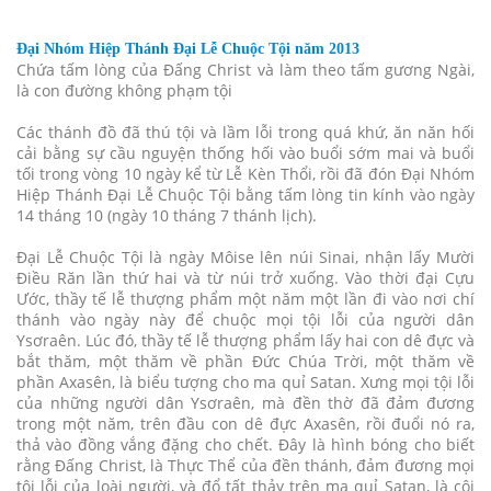
Đại Nhóm Hiệp Thánh Đại Lễ Chuộc Tội năm 2013
Chứa tấm lòng của Đấng Christ và làm theo tấm gương Ngài,
là con đường không phạm tội
Các thánh đồ đã thú tội và lầm lỗi trong quá khứ, ăn năn hối
cải bằng sự cầu nguyện thống hối vào buổi sớm mai và buổi
tối trong vòng 10 ngày kể từ Lễ Kèn Thổi, rồi đã đón Đại Nhóm
Hiệp Thánh Đại Lễ Chuộc Tội bằng tấm lòng tin kính vào ngày
14 tháng 10 (ngày 10 tháng 7 thánh lịch).
Đại Lễ Chuộc Tội là ngày Môise lên núi Sinai, nhận lấy Mười
Điều Răn lần thứ hai và từ núi trở xuống. Vào thời đại Cựu
Ước, thầy tế lễ thượng phẩm một năm một lần đi vào nơi chí
thánh vào ngày này để chuộc mọi tội lỗi của người dân
Ysơraên. Lúc đó, thầy tế lễ thượng phẩm lấy hai con dê đực và
bắt thăm, một thăm về phần Đức Chúa Trời, một thăm về
phần Axasên, là biểu tượng cho ma quỉ Satan. Xưng mọi tội lỗi
của những người dân Ysơraên, mà đền thờ đã đảm đương
trong một năm, trên đầu con dê đực Axasên, rồi đuổi nó ra,
thả vào đồng vắng đặng cho chết. Đây là hình bóng cho biết
rằng Đấng Christ, là Thực Thể của đền thánh, đảm đương mọi
tội lỗi của loài người, và đổ tất thảy trên ma quỉ Satan, là cội