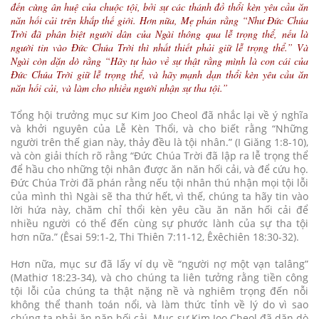
đến cùng ân huệ của chuộc tội, bởi sự các thánh đồ thổi kèn yêu cầu ăn
năn hối cải trên khắp thế giới. Hơn nữa, Mẹ phán rằng “Như Đức Chúa
Trời đã phân biệt người dân của Ngài thông qua lễ trọng thể, nếu là
người tin vào Đức Chúa Trời thì nhất thiết phải giữ lễ trọng thể.” Và
Ngài còn dặn dò rằng “Hãy tự hào về sự thật rằng mình là con cái của
Đức Chúa Trời giữ lễ trọng thể, và hãy mạnh dạn thổi kèn yêu cầu ăn
năn hối cải, và làm cho nhiều người nhận sự tha tội.”
Tổng hội trưởng mục sư Kim Joo Cheol đã nhắc lại về ý nghĩa
và khởi nguyên của Lễ Kèn Thổi, và cho biết rằng “Những
người trên thế gian này, thảy đều là tội nhân.” (I Giăng 1:8-10),
và còn giải thích rõ rằng “Đức Chúa Trời đã lập ra lễ trọng thể
để hầu cho những tội nhân được ăn năn hối cải, và để cứu họ.
Đức Chúa Trời đã phán rằng nếu tội nhân thú nhận mọi tội lỗi
của mình thì Ngài sẽ tha thứ hết, vì thế, chúng ta hãy tin vào
lời hứa này, chăm chỉ thổi kèn yêu cầu ăn năn hối cải để
nhiều người có thể đến cùng sự phước lành của sự tha tội
hơn nữa.” (Êsai 59:1-2, Thi Thiên 7:11-12, Êxêchiên 18:30-32).
Hơn nữa, mục sư đã lấy ví dụ về “người nợ một vạn talâng”
(Mathiơ 18:23-34), và cho chúng ta liên tưởng rằng tiền công
tội lỗi của chúng ta thật nặng nề và nghiêm trọng đến nỗi
không thể thanh toán nổi, và làm thức tỉnh về lý do vì sao
chúng ta phải ăn năn hối cải. Mục sư Kim Joo Cheol đã dặn dò