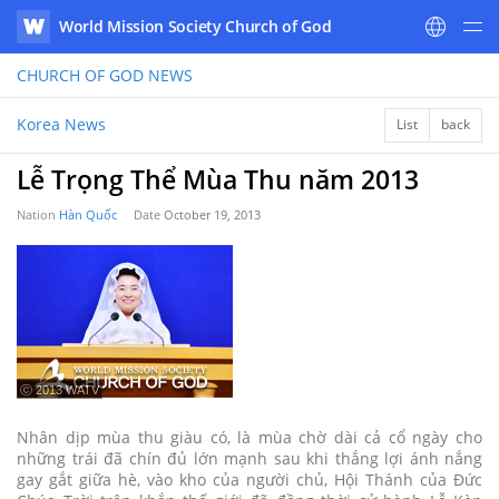
World Mission Society Church of God
WATV
CHURCH OF GOD
NEWS
Korea News
List
back
Lễ Trọng Thể Mùa Thu năm 2013
Nation
Hàn Quốc
Date
October 19, 2013
ⓒ 2013 WATV
Nhân dịp mùa thu giàu có, là mùa chờ dài cả cổ ngày cho
những trái đã chín đủ lớn mạnh sau khi thắng lợi ánh nắng
gay gắt giữa hè, vào kho của người chủ, Hội Thánh của Đức