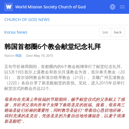
World Mission Society Church of God
WATV
CHURCH OF GOD
NEWS
Korea News
List
back
韩国首都圈6个教会献堂纪念礼拜
Nation
韩国
Date
May 19, 2015
五旬节祈祷周期间，首都圈内的6个教会相继举行了献堂纪念礼拜。
以5月19日首尔上溪教会和首尔月溪教会为首，首尔奉天教会（20
日）、首尔弥阿教会和首尔梧琴教会（21日）、京畿广州五浦教会
（22日）各自分享了新圣殿献堂的喜悦。至此，进入2015年后举行
献堂仪式的教会共达22个。
母亲向在充满上帝祝福的节期期间，赐予献堂仪式的父亲献上了感
谢，并祈求父亲向所有子女降下春雨圣灵的祝福。接着，母亲再三
晓谕圣徒们祈祷的重要性，同时教导圣徒们“带着信心恳切地祈祷，
得到充满的圣灵后，凭借圣灵的力量自信地传播福音，以麦子填满
新圣殿吧”。