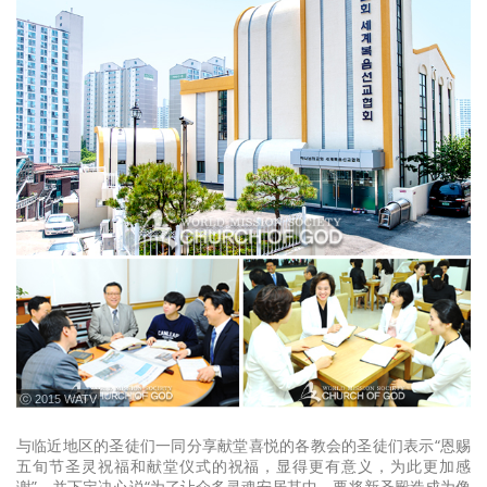
ⓒ 2015 WATV
与临近地区的圣徒们一同分享献堂喜悦的各教会的圣徒们表示“恩赐
五旬节圣灵祝福和献堂仪式的祝福，显得更有意义，为此更加感
谢”，并下定决心说“为了让众多灵魂安居其中，要将新圣殿造成为像