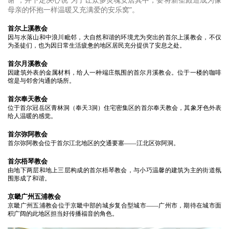
母亲的怀抱一样温暖又充满爱的安乐窝”。
首尔上溪教会
因与水落山和中浪川毗邻，大自然和谐的环境尤为突出的首尔上溪教会，不仅
为圣徒们，也为因日常生活疲惫的地区居民充分提供了安息之处。
首尔月溪教会
因建筑外表的金属材料，给人一种端庄氛围的首尔月溪教会。位于一楼的咖啡
馆是与邻舍沟通的场所。
首尔奉天教会
位于首尔冠岳区青林洞（奉天3洞）住宅密集区的首尔奉天教会，其象牙色外表
给人温暖的感觉。
首尔弥阿教会
首尔弥阿教会位于首尔江北地区的交通要塞——江北区弥阿洞。
首尔梧琴教会
由地下两层和地上三层构成的首尔梧琴教会，与小巧温馨的建筑为主的街道氛
围形成了和谐。
京畿广州五浦教会
京畿广州五浦教会位于京畿中部的城乡复合型城市——广州市，期待在城市面
积广阔的此地区担当好传播福音的角色。