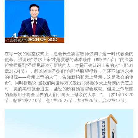
ⓒ 2015 WATV
在每一次的献堂仪式上，总会长金凑哲牧师强调了这一时代教会的
使命。强调说“‘寻求上帝’才是救恩的基本条件（摩5章4节）”的金凑
哲牧师提到“圣经见证遵守新约的人，才是正确认识上帝的人”（耶31
章31-34节），所以晓谕圣徒们“向那些盼望得救，但还不知道永生
的根源——母亲上帝的人们，告知新约和天上母亲，这是教会的使
命”。同时祈愿说“当我们向世界万民发出耶路撒冷天上母亲的光芒之
时，灵的黑暗就会退去，圣经的所有预言都会成就。但愿上帝恩赐
的圣殿用于将全世界的人们引向天上母亲的大事工”。（罗1章18-20
节，帖后1章7-10节，创1章26-27节，加4章26节，启22章17节）