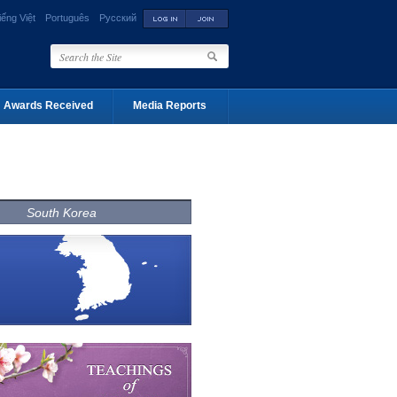
iếng Việt
Português
Русский
Awards Received
Media Reports
South Korea