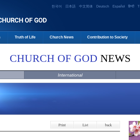
한국어
日本語
中文简体
Deutsch
Español
हिन्दी
T
n
Truth of Life
Church News
Contribution to Society
CHURCH OF GOD
NEWS
International
Print
List
back