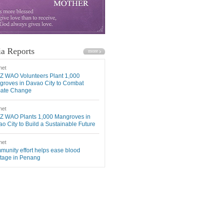
a Reports
net
Z WAO Volunteers Plant 1,000
roves in Davao City to Combat
mate Change
net
Z WAO Plants 1,000 Mangroves in
o City to Build a Sustainable Future
net
unity effort helps ease blood
tage in Penang