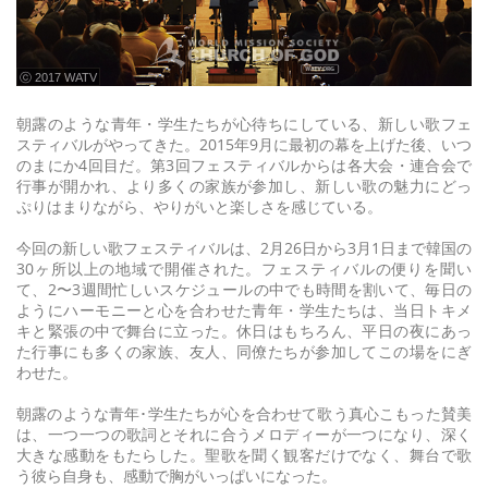
ⓒ 2017 WATV
朝露のような青年・学生たちが心待ちにしている、新しい歌フェ
スティバルがやってきた。2015年9月に最初の幕を上げた後、いつ
のまにか4回目だ。第3回フェスティバルからは各大会・連合会で
行事が開かれ、より多くの家族が参加し、新しい歌の魅力にどっ
ぷりはまりながら、やりがいと楽しさを感じている。
今回の新しい歌フェスティバルは、2月26日から3月1日まで韓国の
30ヶ所以上の地域で開催された。フェスティバルの便りを聞い
て、2〜3週間忙しいスケジュールの中でも時間を割いて、毎日の
ようにハーモニーと心を合わせた青年・学生たちは、当日トキメ
キと緊張の中で舞台に立った。休日はもちろん、平日の夜にあっ
た行事にも多くの家族、友人、同僚たちが参加してこの場をにぎ
わせた。
朝露のような青年･学生たちが心を合わせて歌う真心こもった賛美
は、一つ一つの歌詞とそれに合うメロディーが一つになり、深く
大きな感動をもたらした。聖歌を聞く観客だけでなく、舞台で歌
う彼ら自身も、感動で胸がいっぱいになった。