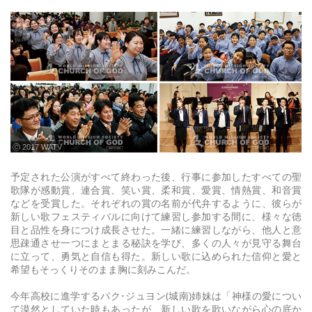
ⓒ 2017 WATV
予定された公演がすべて終わった後、行事に参加したすべての聖
歌隊が感動賞、連合賞、笑い賞、柔和賞、愛賞、情熱賞、和音賞
などを受賞した。それぞれの賞の名前が代弁するように、彼らが
新しい歌フェスティバルに向けて練習し参加する間に、様々な徳
目と品性を身につけ成長させた。一緒に練習しながら、他人と意
思疎通させ一つにまとまる秘訣を学び、多くの人々が見守る舞台
に立って、勇気と自信も得た。新しい歌に込められた信仰と愛と
希望もそっくりそのまま胸に刻みこんだ。
今年高校に進学するパク･ジュヨン(城南)姉妹は「神様の愛につい
て漠然としていた時もあったが、新しい歌を歌いながら心の底か