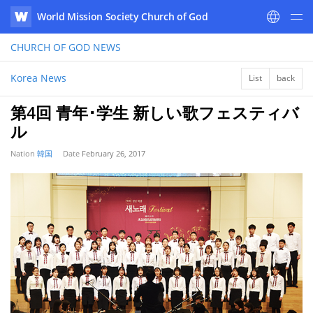
World Mission Society Church of God
WATV
CHURCH OF GOD
NEWS
Korea News
List
back
第4回 青年･学生 新しい歌フェスティバ
ル
Nation
韓国
Date
February 26, 2017