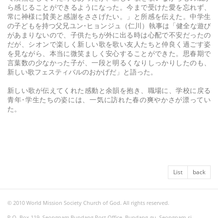
ら感じることができるようになった。今まで受けた愛を忘れず、
常に神様に賛美と感謝をささげたい。」と所感を伝えた。中学生
の子どもを持つ父兄ユン･ヒョンジュ（仁川）執事は「健全な遊び
があまりないので、子供たちが外に出る時は心配で不安だったの
だが、シオンで楽しく新しい歌を歌い友人たちと仲良く過ごす姿
を見ながら、本当に微笑ましく安心することができた。思春期で
言葉数の少なかった子が、一段と明るくなりしっかりしたのも、
新しい歌フェスティバルのおかげだ」と語った。
新しい歌が伝えてくれた感動と余韻を抱き、職場に、学校に戻る
青年･学生たちの姿には、一気に訪れた春の爽やかさが漂ってい
た。
List
back
© 2010 World Mission Society Church of God. All rights reserved.
P.O. Box 119, Seongnam Bundang Post Office, Bundang-gu, Seongnam-si,