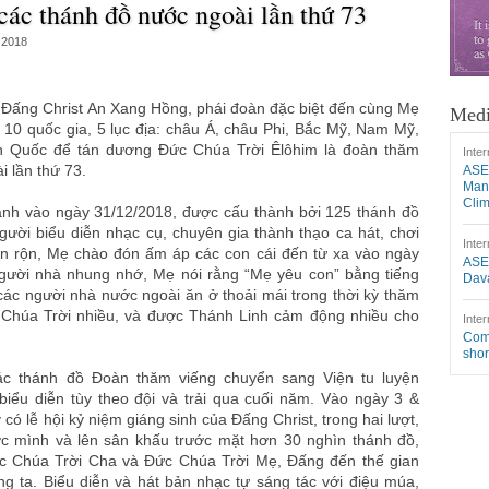
ác thánh đồ nước ngoài lần thứ 73
 2018
 Đấng Christ An Xang Hồng, phái đoàn đặc biệt đến cùng Mẹ
Medi
10 quốc gia, 5 lục địa: châu Á, châu Phi, Bắc Mỹ, Nam Mỹ,
 Quốc để tán dương Đức Chúa Trời Êlôhim là đoàn thăm
Inter
i lần thứ 73.
ASE
Mang
Cli
ảnh vào ngày 31/12/2018, được cấu thành bởi 125 thánh đồ
gười biểu diễn nhạc cụ, chuyên gia thành thạo ca hát, chơi
Inter
bận rộn, Mẹ chào đón ấm áp các con cái đến từ xa vào ngày
ASE
gười nhà nhung nhớ, Mẹ nói rằng “Mẹ yêu con” bằng tiếng
Dava
ác người nhà nước ngoài ăn ở thoải mái trong thời kỳ thăm
 Chúa Trời nhiều, và được Thánh Linh cảm động nhiều cho
Inter
Comm
shor
c thánh đồ Đoàn thăm viếng chuyển sang Viện tu luyện
iểu diễn tùy theo đội và trải qua cuối năm. Vào ngày 3 &
có lễ hội kỷ niệm giáng sinh của Đấng Christ, trong hai lượt,
c mình và lên sân khấu trước mặt hơn 30 nghìn thánh đồ,
ức Chúa Trời Cha và Đức Chúa Trời Mẹ, Đấng đến thế gian
úng ta. Biểu diễn và hát bản nhạc tự sáng tác với điệu múa,