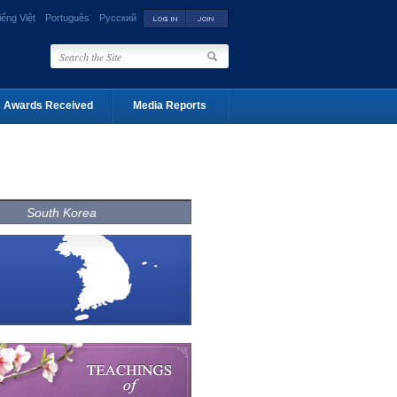
iếng Việt
Português
Русский
Awards Received
Media Reports
South Korea