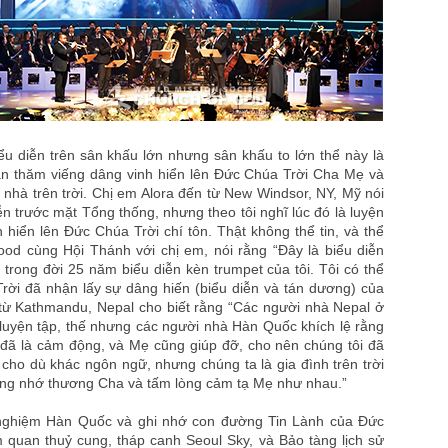
ểu diễn trên sân khấu lớn nhưng sân khấu to lớn thể này là
oàn thăm viếng dâng vinh hiển lên Đức Chúa Trời Cha Mẹ và
 nhà trên trời. Chị em Alora đến từ New Windsor, NY, Mỹ nói
iễn trước mặt Tổng thống, nhưng theo tôi nghĩ lúc đó là luyện
 hiển lên Đức Chúa Trời chí tôn. Thật không thể tin, và thể
od cùng Hội Thánh với chị em, nói rằng “Đây là biểu diễn
trong đời 25 năm biểu diễn kèn trumpet của tôi. Tôi có thể
ời đã nhận lấy sự dâng hiến (biểu diễn và tán dương) của
từ Kathmandu, Nepal cho biết rằng “Các người nhà Nepal ở
 luyện tập, thế nhưng các người nhà Hàn Quốc khích lệ rằng
 đã là cảm động, và Mẹ cũng giúp đỡ, cho nên chúng tôi đã
 cho dù khác ngôn ngữ, nhưng chúng ta là gia đình trên trời
lòng nhớ thương Cha và tấm lòng cảm tạ Mẹ như nhau.”
 nghiệm Hàn Quốc và ghi nhớ con đường Tin Lành của Đức
 quan thuỷ cung, tháp canh Seoul Sky, và Bảo tàng lịch sử