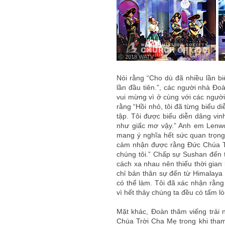
ⓒ 2018 WATV
Nói rằng “Cho dù đã nhiều lần bi
lần đầu tiên.”, các người nhà Đ
vui mừng vì ở cùng với các người
rằng “Hồi nhỏ, tôi đã từng biểu d
tập. Tôi được biểu diễn dâng vinh
như giấc mơ vậy.” Anh em Lenwo
mang ý nghĩa hết sức quan trọng 
cảm nhận được rằng Đức Chúa Tr
chúng tôi.” Chấp sự Sushan đến 
cách xa nhau nên thiếu thời gian
chỉ bản thân sự đến từ Himalaya
có thể làm. Tôi đã xác nhận rằng
vì hết thảy chúng ta đều có tấm 
Mặt khác, Đoàn thăm viếng trải
Chúa Trời Cha Mẹ trong khi tham