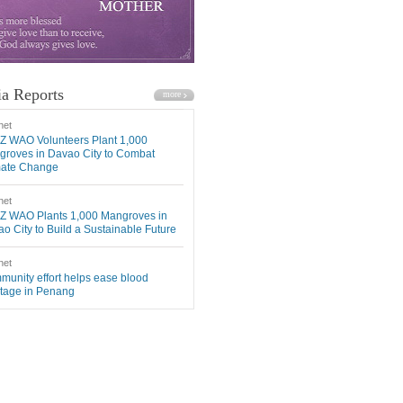
a Reports
net
Z WAO Volunteers Plant 1,000
roves in Davao City to Combat
mate Change
net
Z WAO Plants 1,000 Mangroves in
o City to Build a Sustainable Future
net
unity effort helps ease blood
tage in Penang