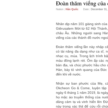
Đoàn thăm viếng của c
Nation
|
Hàn Quốc
Date
|
December 31,
Nhân dịp năm 101 giáng sinh của
Giêrusalem Mới từ 62 Hội Thánh, 
châu Âu. Những người sang Hàn
viếng của các thánh đồ nước ngoà
Đoàn thăm viếng lần này nhập c
có tài năng đa dạng như ca sĩ, n
nhạc cụ, múa. Trong lịch trình 
màu đông lạnh rét. Ôm ấp các n
bản địa, và chúc phước hầu cho c
Hàn, bày tỏ vinh quang của Đức
đến khi về nước.
Nhận sự ban phước của Mẹ, cá
Okcheon Go & Come, luyện tập b
ngày 6 tháng 1 năm 2019, là ngày 
họ mặc áo truyền thống của nướ
dâng cảm tạ và vinh hiển lên Đ
này trong xác thịt để cứu rỗi ch