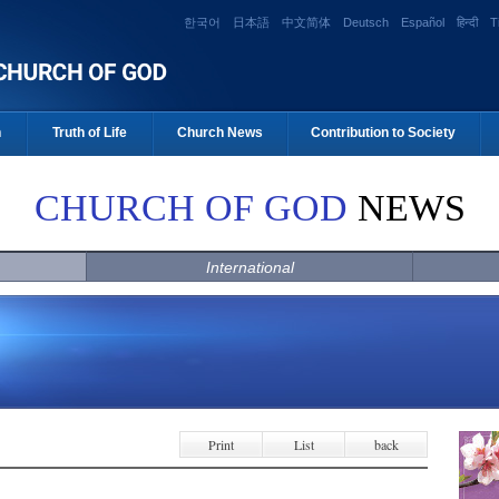
한국어
日本語
中文简体
Deutsch
Español
हिन्दी
T
n
Truth of Life
Church News
Contribution to Society
CHURCH OF GOD
NEWS
International
Print
List
back