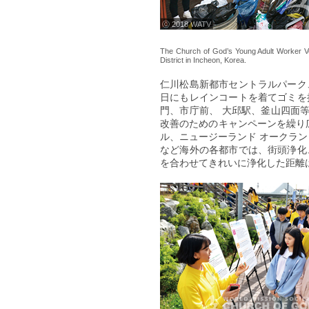
ⓒ 2018 WATV
The Church of God’s Young Adult Worker Vo
District in Incheon, Korea.
仁川松島新都市セントラルパーク
日にもレインコートを着てゴミを
門、市庁前、 大邱駅、釜山四面等
改善のためのキャンペーンを繰り広
ル、ニュージーランド オークラン
など海外の各都市では、街頭浄化
を合わせてきれいに浄化した距離は