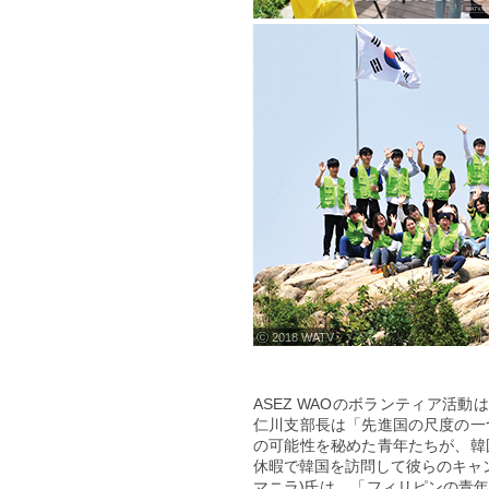
ⓒ 2018 WATV
ASEZ WAOのボランティア活
仁川支部長は「先進国の尺度の一
の可能性を秘めた青年たちが、韓
休暇で韓国を訪問して彼らのキャ
マニラ)氏は、「フィリピンの青