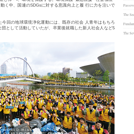
動く中、国連のSDGsに対する意識向上と履 行に力を注いで
Passov
The Se
た今回の地球環境浄化運動には、既存の社会 人青年はもちろ
Fundam
奉仕団として活動していたが、卒業後就職した新人社会人など5
The Sev