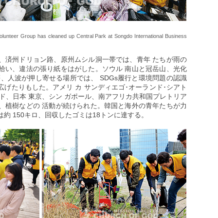
lunteer Group has cleaned up Central Park at Songdo International Business
、済州ドリョン路、原州ムシル洞一帯では、青年 たちが雨の
拾い、違法の張り紙をはがした。ソウル 南山と冠岳山、光化
、人波が押し寄せる場所では、 SDGs履行と環境問題の認識
げたりもした。アメリ カ サンディエゴ･オーランド･シアト
ド、日本 東京、シン ガポール、南アフリカ共和国プレトリア
、植樹などの 活動が続けられた。韓国と海外の青年たちが力
約 150キロ、回収したゴミは18トンに達する。