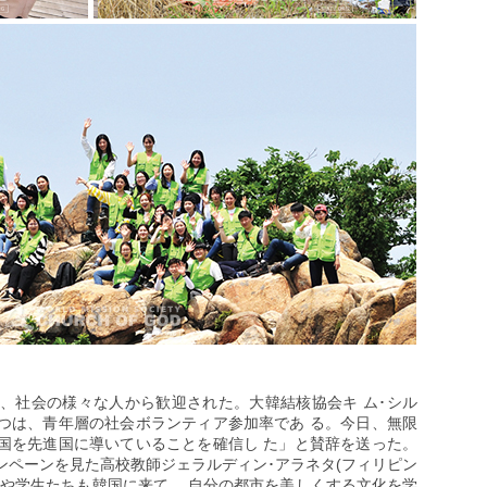
動は、社会の様々な人から歓迎された。大韓結核協会キ ム･シル
つは、青年層の社会ボランティア参加率であ る。今日、無限
国を先進国に導いていることを確信し た」と賛辞を送った。
ンペーンを見た高校教師ジェラルディン･アラネタ(フィリピン
年や学生たちも韓国に来て、 自分の都市を美しくする文化を学