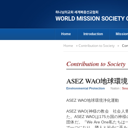
Home
Introduction
Missio
Home
»
Contribution to Society
»
Con
Contribution to Society
ASEZ WAO地球環
Environmental Protection
Nation
|
Sou
ASEZ WAO地球環境浄化運動
ASEZ WAO(神様の教会 社
た。ASEZ WAOは175カ国の
団体だ。『We Are One私た
で一つになり、隣人と社会に手を差