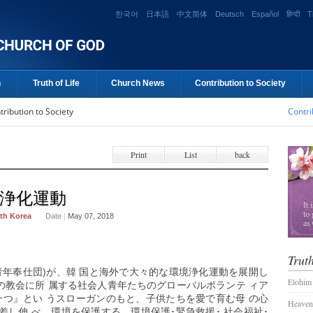
한국어
日本語
中文简体
Deutsch
Español
हिन्दी
T
n
Truth of Life
Church News
Contribution to Society
tribution to Society
Contri
Print
List
back
境浄化運動
th Korea
Date
|
May 07, 2018
Truth
会人青年奉仕団)が、韓 国と海外で大々的な環境浄化運動を展開し
Elohim
神様の教会に所 属する社会人青年たちのグローバルボランテ ィア
ちは一つ』とい うスローガンのもと、子供たちを愛で育む母 の心
Heaven
し伸 べ、環境を保護する。環境保護･緊急救援･ 社会福祉･