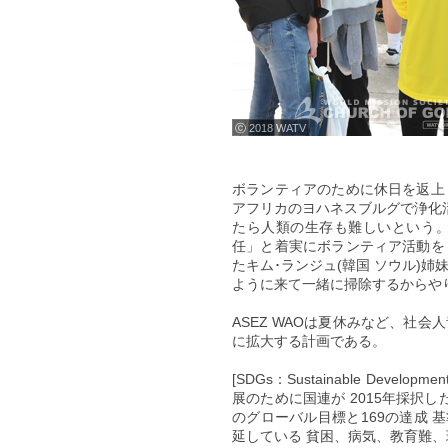
ⓒ 2018 WATV
ボランティアのために休日を返上
アフリカのヨハネスブルグで浄化
たら人類の生存も難しいという。
任」と着実にボランティア活動を
たキム･ランジュ(韓国 ソウル)
ように来て一緒に掃除するからや
ASEZ WAOは夏休みなど、社
に拡大する計画である。
[SDGs：Sustainable Dev
展のために国連が 2015年採択
のグローバル目標と169の達成 
延している 貧困、病気、教育難、環