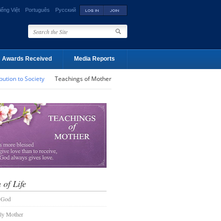
iếng Việt
Português
Русский
Awards Received
Media Reports
bution to Society
Teachings of Mother
 of Life
 God
ly Mother