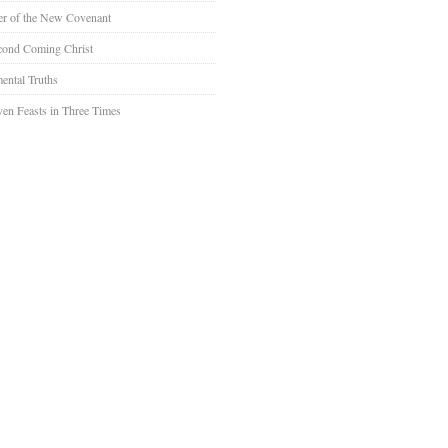
er of the New Covenant
cond Coming Christ
ental Truths
en Feasts in Three Times