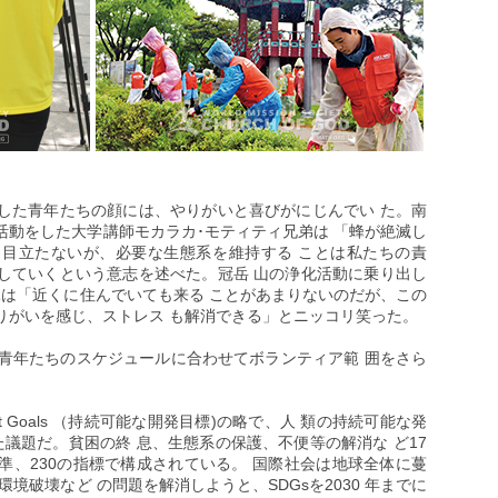
した青年たちの顔には、やりがいと喜びがにじんでい た。南
活動をした大学講師モカラカ･モティティ兄弟は 「蜂が絶滅し
目立たないが、必要な生態系を維持する ことは私たちの責
していくという意志を述べた。冠岳 山の浄化活動に乗り出し
姉妹は「近くに住んでいても来る ことがあまりないのだが、この
りがいを感じ、ストレス も解消できる」とニッコリ笑った。
会人青年たちのスケジュールに合わせてボランティア範 囲をさら
elopment Goals （持続可能な開発目標)の略で、人 類の持続可能な発
した議題だ。貧困の終 息、生態系の保護、不便等の解消な ど17
基準、230の指標で構成されている。 国際社会は地球全体に蔓
境破壊など の問題を解消しようと、SDGsを2030 年までに