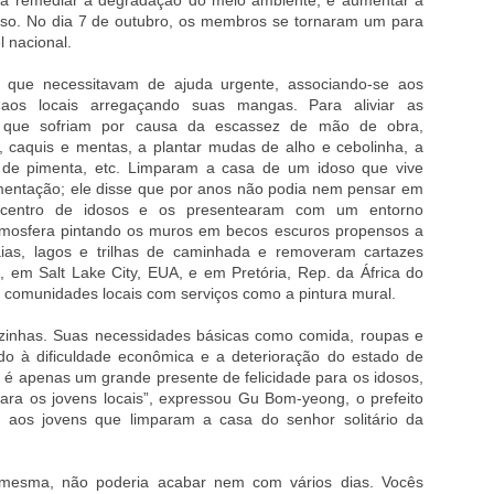
a remediar a degradação do meio ambiente, e aumentar a
sso. No dia 7 de outubro, os membros se tornaram um para
l nacional.
 que necessitavam de ajuda urgente, associando-se aos
 aos locais arregaçando suas mangas. Para aliviar as
s, que sofriam por causa da escassez de mão de obra,
, caquis e mentas, a plantar mudas de alho e cebolinha, a
s de pimenta, etc. Limparam a casa de um idoso que vive
mentação; ele disse que por anos não podia nem pensar em
centro de idosos e os presentearam com um entorno
atmosfera pintando os muros em becos escuros propensos a
aias, lagos e trilhas de caminhada e removeram cartazes
 em Salt Lake City, EUA, e em Pretória, Rep. da África do
 comunidades locais com serviços como a pintura mural.
ozinhas. Suas necessidades básicas como comida, roupas e
o à dificuldade econômica e a deterioração do estado de
o é apenas um grande presente de felicidade para os idosos,
 os jovens locais”, expressou Gu Bom-yeong, o prefeito
 aos jovens que limparam a casa do senhor solitário da
 mesma, não poderia acabar nem com vários dias. Vocês