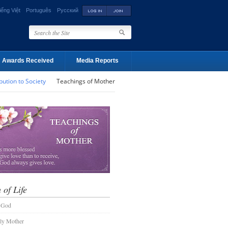
iếng Việt
Português
Русский
Awards Received
Media Reports
bution to Society
Teachings of Mother
 of Life
 God
ly Mother