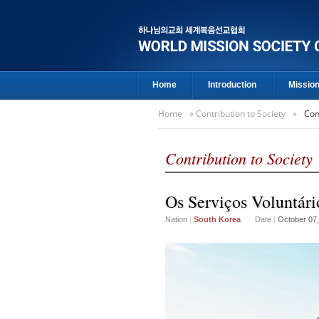
Home
Introduction
Missio
Home
»
Contribution to Society
»
Con
Contribution to Society
Os Serviços Voluntá
Nation
|
South Korea
Date
|
October 07