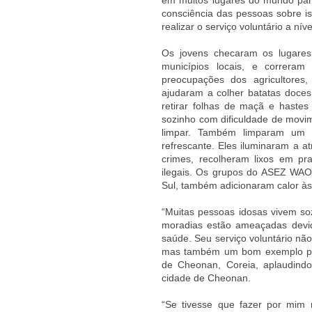
em muitos lugares do mundo par
consciência das pessoas sobre i
realizar o serviço voluntário a níve
Os jovens checaram os lugares
municípios locais, e correram
preocupações dos agricultore
ajudaram a colher batatas doces
retirar folhas de maçã e haste
sozinho com dificuldade de movi
limpar. Também limparam um 
refrescante. Eles iluminaram a 
crimes, recolheram lixos em pr
ilegais. Os grupos do ASEZ WAO,
Sul, também adicionaram calor às
“Muitas pessoas idosas vivem s
moradias estão ameaçadas devid
saúde. Seu serviço voluntário nã
mas também um bom exemplo para
de Cheonan, Coreia, aplaudindo
cidade de Cheonan.
“Se tivesse que fazer por mim