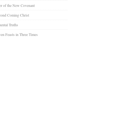
er of the New Covenant
cond Coming Christ
ental Truths
en Feasts in Three Times