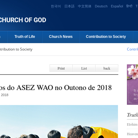
한국어
日本語
中文简体
Deutsch
Español
हिन्दी
T
n
Truth of Life
Church News
Contribution to Society
tribution to Society
Contri
Print
List
back
rios do ASEZ WAO no Outono de 2018
, 2018
Truth
Elohim
Heaven