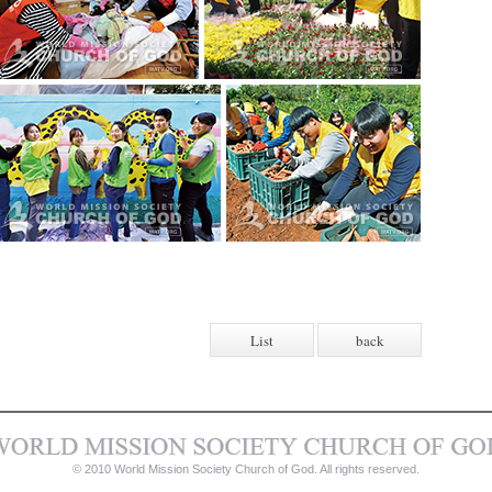
List
back
© 2010 World Mission Society Church of God. All rights reserved.