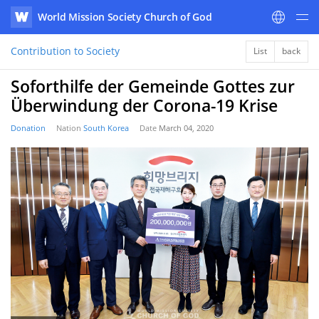
World Mission Society Church of God
WATV
Contribution to Society
List
back
Soforthilfe der Gemeinde Gottes zur
Überwindung der Corona-19 Krise
Donation
Nation
South Korea
Date
March 04, 2020