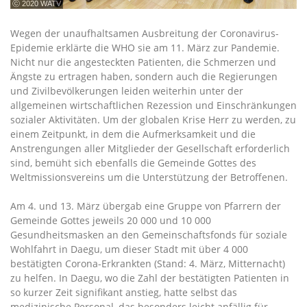
ⓒ 2020 WATV
Wegen der unaufhaltsamen Ausbreitung der Coronavirus-
Epidemie erklärte die WHO sie am 11. März zur Pandemie.
Nicht nur die angesteckten Patienten, die Schmerzen und
Ängste zu ertragen haben, sondern auch die Regierungen
und Zivilbevölkerungen leiden weiterhin unter der
allgemeinen wirtschaftlichen Rezession und Einschränkungen
sozialer Aktivitäten. Um der globalen Krise Herr zu werden, zu
einem Zeitpunkt, in dem die Aufmerksamkeit und die
Anstrengungen aller Mitglieder der Gesellschaft erforderlich
sind, bemüht sich ebenfalls die Gemeinde Gottes des
Weltmissionsvereins um die Unterstützung der Betroffenen.
Am 4. und 13. März übergab eine Gruppe von Pfarrern der
Gemeinde Gottes jeweils 20 000 und 10 000
Gesundheitsmasken an den Gemeinschaftsfonds für soziale
Wohlfahrt in Daegu, um dieser Stadt mit über 4 000
bestätigten Corona-Erkrankten (Stand: 4. März, Mitternacht)
zu helfen. In Daegu, wo die Zahl der bestätigten Patienten in
so kurzer Zeit signifikant anstieg, hatte selbst das
medizinische Personal, das besonders leicht anfällig für